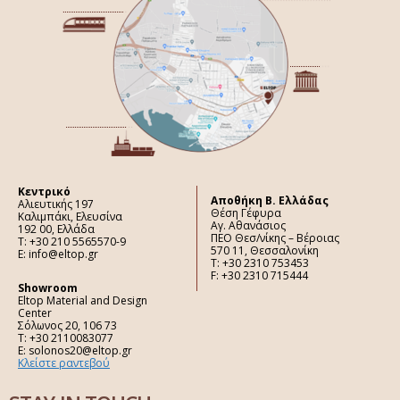
Κεντρικό
Aποθήκη Β. Ελλάδας
Αλιευτικής 197
Θέση Γέφυρα
Καλιμπάκι, Ελευσίνα
Αγ. Αθανάσιος
192 00, Ελλάδα
ΠΕΟ Θεσ/νίκης – Βέροιας
Τ: +30 210 5565570-9
570 11, Θεσσαλονίκη
E: info@eltop.gr
Τ: +30 2310 753453
F: +30 2310 715444
Showroom
Eltop Material and Design
Center
Σόλωνος 20, 106 73
Τ: +30 2110083077
E: solonos20@eltop.gr
Κλείστε ραντεβού