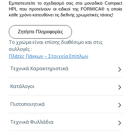
Εμπιστευτείτε το σχεδιασμό σας στα μοναδικά Compact
HPL που προτείνουν οι ειδικοί της FORMICA® η οποία
κάθε χρόνο κατευθύνει τις διεθνής χρωματικές τάσεις!
Ζητήστε Πληροφορίες
Το χρώμα είναι επίσης διαθέσιμο και στις
συλλογές :
Πλάτες Πάγκων – Στοιχεία Επίπλων
Τεχνικά Χαρακτηριστικά
Πάχη:
Κατάλογοι
4mm
6mm
Πιστοποιητικά
8mm
Διαστάσεις:
3050mm x 1300mm
Τεχνικά Φυλλάδια
Ιδιότητες: