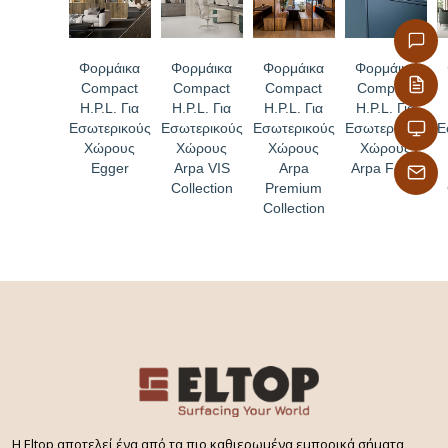
Φορμάικα
Φορμάικα
Φορμάικα
Φορμάικα
Compact
Compact
Compact
Compact
H.P.L. Για
H.P.L. Για
H.P.L. Για
H.P.L. Για
Εσωτερικούς
Εσωτερικούς
Εσωτερικούς
Εσωτερικούς
Ε
Χώρους
Χώρους
Χώρους
Χώρους
Egger
Arpa VIS
Arpa
Arpa Fenix
Collection
Premium
Collection
H Eltop αποτελεί ένα από τα πιο καθιερωμένα εμπορικά σήματα