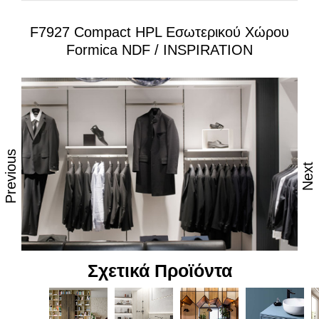
Ανθεκτικά στη θερμότητα και τον ατμό
F7927 Compact HPL Εσωτερικού Χώρου
Αναβαθμισμένη ανθεκτικότητα σε θερμότητα, κρούση,
Formica NDF / INSPIRATION
τριβή & στις μεταβολές του χρώματος από την ηλιακή
ακτινοβολία
Επιφάνεια απόλυτα υγιεινή με εξελιγμένη
αντιβακτηριδιακή φινιτούρα κατάλληλη για τρόφιμα
Υψηλή αντοχή στον αποχρωματισμό και το θάμπωμα
Εξαιρετικές υφές και αφή επιφάνειας
Previous
Aναβαθμισμένη μηχανική αντοχή, κατάλληλα για πολύ
Next
σκληρή χρήση και για High Traffic περιβάλλοντα
Ποιότητα χρώματος, αναβαθμισμένα χαρτιά, υψηλή
αισθητική
Εύκολος καθαρισμός, υψηλή αντοχή σε καθαριστικά &
χημικά
Σχετικά Προϊόντα