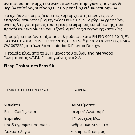
αντιπροσωπιών αρχιτεκτονικών υλικών, παραγωγής πάγκων &
μερών επίπλων, surfacing H.P.L & panelling ειδικών πυρήνων.
Για σχεδόν τέσσερις δεκαετίες κυριαρχεί στις επιλογές των
επαγγελματιών της βιομηχανίας Ho.Re.Ca, των χώρων γραφείων,
υγείας & εργαστηρίων, του τομέα μεταφορών, εκπαίδευσης, των
προσόψεων κτιρίων & του εξοπλισμού της σύγχρονης κατοικίας.
Προσφέρει προϊόντα αξιόπιστα & βιώσιμα κατά EN ISO 9001:2015, EN
®
ISO 45001:2018, EN ISO 14001:2015,
CE & FSC
(BMC-COC-007222, BMC-
CW-007222), κατάλληλα για Interior & Exterior Design.
Η εταιρία είναι από το 2011 μέλος του ομίλου της Interwood
Ξυλεμπορίας Α.Τ.Ε.Ν.Ε, εισηγμένης στο Χ.A.
Eltop Trokoudes Bros SA
ΞΕΚΙΝΗΣΤΕ ΤΟ ΕΡΓΟ ΣΑΣ
ΕΤΑΙΡΕΙΑ
Visualizer
Ποιοι Είμαστε
Panel Configurator
Ιστορική Αναδρομή
Inspiration
Η Υπόσχεση Μας
Προδιαγραφές Προϊόντων
Ανθρώπινο Δυναμικό
Δειγματολόγια
Ευκαιρίες Καριέρας