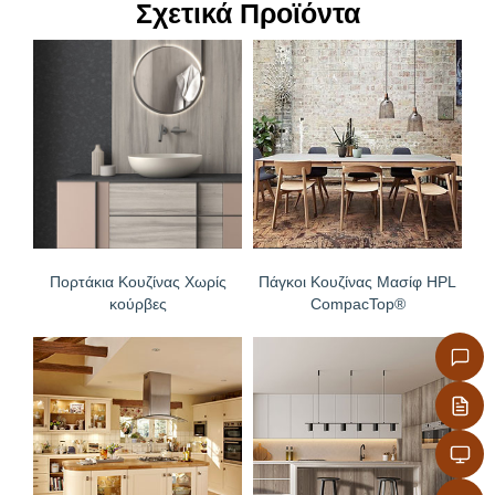
Σχετικά Προϊόντα
– Με την πληρέστερη χρωματική γκάμα & ποικιλία
αξεσουάρ
Πορτάκια Κουζίνας Χωρίς
Πάγκοι Κουζίνας Μασίφ HPL
κούρβες
CompacTop®