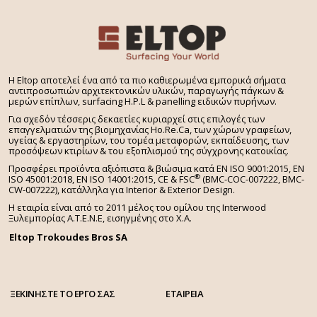
H Eltop αποτελεί ένα από τα πιο καθιερωμένα εμπορικά σήματα
αντιπροσωπιών αρχιτεκτονικών υλικών, παραγωγής πάγκων &
μερών επίπλων, surfacing H.P.L & panelling ειδικών πυρήνων.
Για σχεδόν τέσσερις δεκαετίες κυριαρχεί στις επιλογές των
επαγγελματιών της βιομηχανίας Ho.Re.Ca, των χώρων γραφείων,
υγείας & εργαστηρίων, του τομέα μεταφορών, εκπαίδευσης, των
προσόψεων κτιρίων & του εξοπλισμού της σύγχρονης κατοικίας.
Προσφέρει προϊόντα αξιόπιστα & βιώσιμα κατά EN ISO 9001:2015, EN
®
ISO 45001:2018, EN ISO 14001:2015,
CE & FSC
(BMC-COC-007222, BMC-
CW-007222), κατάλληλα για Interior & Exterior Design.
Η εταιρία είναι από το 2011 μέλος του ομίλου της Interwood
Ξυλεμπορίας Α.Τ.Ε.Ν.Ε, εισηγμένης στο Χ.A.
Eltop Trokoudes Bros SA
ΞΕΚΙΝΗΣΤΕ ΤΟ ΕΡΓΟ ΣΑΣ
ΕΤΑΙΡΕΙΑ