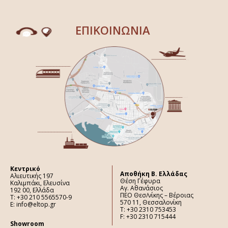
ΕΠΙΚΟΙΝΩΝΙΑ
Κεντρικό
Aποθήκη Β. Ελλάδας
Αλιευτικής 197
Θέση Γέφυρα
Καλιμπάκι, Ελευσίνα
Αγ. Αθανάσιος
192 00, Ελλάδα
ΠΕΟ Θεσ/νίκης – Βέροιας
Τ: +30 210 5565570-9
570 11, Θεσσαλονίκη
E: info@eltop.gr
Τ: +30 2310 753453
F: +30 2310 715444
Showroom