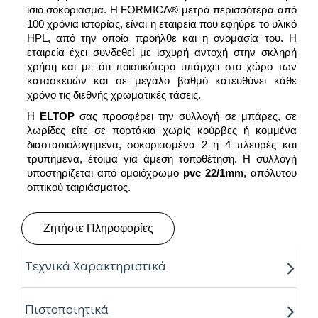
ίσιο σοκόριασμα. Η FORMICA® μετρά περισσότερα από
100 χρόνια ιστορίας, είναι η εταιρεία που εφηύρε το υλικό
HPL, από την οποία προήλθε και η ονομασία του. Η
εταιρεία έχει συνδεθεί με ισχυρή αντοχή στην σκληρή
χρήση και με ότι ποιοτικότερο υπάρχει στο χώρο των
κατασκευών και σε μεγάλο βαθμό κατευθύνει κάθε
χρόνο τις διεθνής χρωματικές τάσεις.
Η
ELTOP
σας προσφέρει την συλλογή σε μπάρες, σε
λωρίδες είτε σε πορτάκια χωρίς κούρβες ή κομμένα
διαστασιολογημένα, σοκοριασμένα 2 ή 4 πλευρές και
τρυπημένα, έτοιμα για άμεση τοποθέτηση. Η συλλογή
υποστηρίζεται από ομοιόχρωμο
pvc 22/1mm
, απόλυτου
οπτικού ταιριάσματος.
Ζητήστε Πληροφορίες
Τεχνικά Χαρακτηριστικά
Παραγόμενα πάχη:
18mm
Πιστοποιητικά