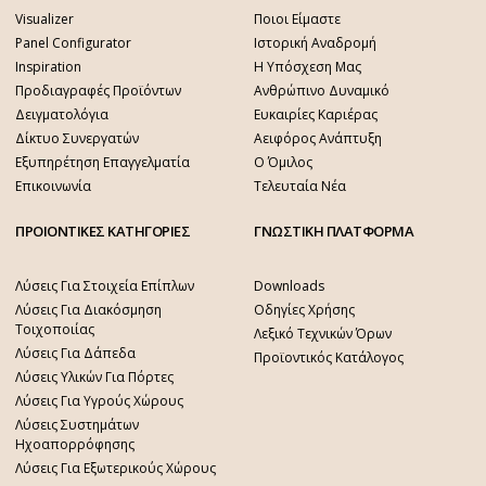
Visualizer
Ποιοι Είμαστε
Panel Configurator
Ιστορική Αναδρομή
Inspiration
Η Υπόσχεση Μας
Προδιαγραφές Προϊόντων
Ανθρώπινο Δυναμικό
Δειγματολόγια
Ευκαιρίες Καριέρας
Δίκτυο Συνεργατών
Αειφόρος Ανάπτυξη
Εξυπηρέτηση Επαγγελματία
Ο Όμιλος
Επικοινωνία
Τελευταία Νέα
ΠΡΟΙΟΝΤΙΚΕΣ ΚΑΤΗΓΟΡΙΕΣ
ΓΝΩΣΤΙΚΗ ΠΛΑΤΦΟΡΜΑ
Λύσεις Για Στοιχεία Επίπλων
Downloads
Λύσεις Για Διακόσμηση
Οδηγίες Χρήσης
Τοιχοποιίας
Λεξικό Τεχνικών Όρων
Λύσεις Για Δάπεδα
Προϊοντικός Κατάλογος
Λύσεις Υλικών Για Πόρτες
Λύσεις Για Υγρούς Χώρους
Λύσεις Συστημάτων
Ηχοαπορρόφησης
Λύσεις Για Εξωτερικούς Χώρους