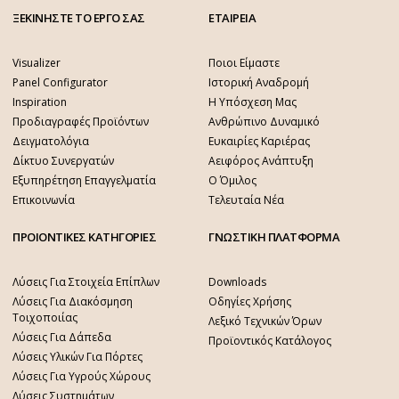
ΞΕΚΙΝΗΣΤΕ ΤΟ ΕΡΓΟ ΣΑΣ
ΕΤΑΙΡΕΙΑ
Visualizer
Ποιοι Είμαστε
Panel Configurator
Ιστορική Αναδρομή
Inspiration
Η Υπόσχεση Μας
Προδιαγραφές Προϊόντων
Ανθρώπινο Δυναμικό
Δειγματολόγια
Ευκαιρίες Καριέρας
Δίκτυο Συνεργατών
Αειφόρος Ανάπτυξη
Εξυπηρέτηση Επαγγελματία
Ο Όμιλος
Επικοινωνία
Τελευταία Νέα
ΠΡΟΙΟΝΤΙΚΕΣ ΚΑΤΗΓΟΡΙΕΣ
ΓΝΩΣΤΙΚΗ ΠΛΑΤΦΟΡΜΑ
Λύσεις Για Στοιχεία Επίπλων
Downloads
Λύσεις Για Διακόσμηση
Οδηγίες Χρήσης
Τοιχοποιίας
Λεξικό Τεχνικών Όρων
Λύσεις Για Δάπεδα
Προϊοντικός Κατάλογος
Λύσεις Υλικών Για Πόρτες
Λύσεις Για Υγρούς Χώρους
Λύσεις Συστημάτων