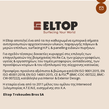
H Eltop αποτελεί ένα από τα πιο καθιερωμένα εμπορικά σήματα
αντιπροσωπιών αρχιτεκτονικών υλικών, παραγωγής πάγκων &
μερών επίπλων, surfacing H.P.L & panelling ειδικών πυρήνων.
Για σχεδόν τέσσερις δεκαετίες κυριαρχεί στις επιλογές των
επαγγελματιών της βιομηχανίας Ho.Re.Ca, των χώρων γραφείων,
υγείας & εργαστηρίων, του τομέα μεταφορών, εκπαίδευσης, των
προσόψεων κτιρίων & του εξοπλισμού της σύγχρονης κατοικίας.
Προσφέρει προϊόντα αξιόπιστα & βιώσιμα κατά EN ISO 9001:2015, EN
®
ISO 45001:2018, EN ISO 14001:2015,
CE & FSC
(BMC-COC-007222, BMC-
CW-007222), κατάλληλα για Interior & Exterior Design.
Η εταιρία είναι από το 2011 μέλος του ομίλου της Interwood
Ξυλεμπορίας Α.Τ.Ε.Ν.Ε, εισηγμένης στο Χ.A.
Eltop Trokoudes Bros SA