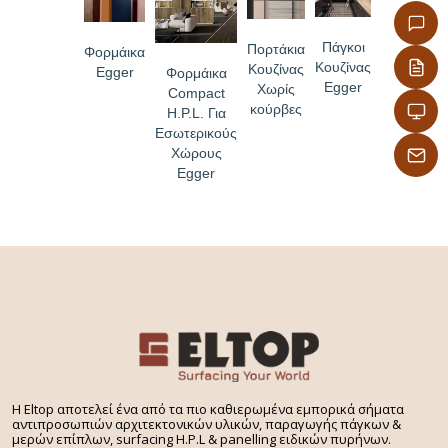
Πάγκοι
Πορτάκια
Φορμάικα
Κουζίνας
Κουζίνας
Egger
Φορμάικα
Egger
Χωρίς
Compact
κούρβες
H.P.L. Για
Εσωτερικούς
Χώρους
Egger
H Eltop αποτελεί ένα από τα πιο καθιερωμένα εμπορικά σήματα
αντιπροσωπιών αρχιτεκτονικών υλικών, παραγωγής πάγκων &
μερών επίπλων, surfacing H.P.L & panelling ειδικών πυρήνων.