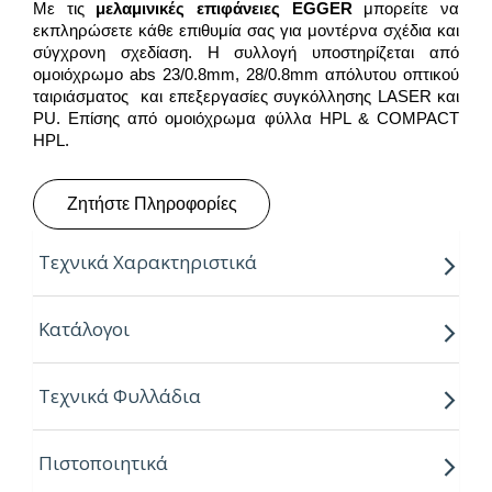
Με τις
μελαμινικές επιφάνειες
EGGER
μπορείτε να
εκπληρώσετε κάθε επιθυμία σας για μοντέρνα σχέδια και
σύγχρονη σχεδίαση. Η συλλογή υποστηρίζεται από
ομοιόχρωμο abs 23/0.8mm, 28/0.8mm απόλυτου οπτικού
ταιριάσματος και επεξεργασίες συγκόλλησης LASER και
PU. Επίσης από ομοιόχρωμα φύλλα HPL & COMPACT
HPL.
Ζητήστε Πληροφορίες
Τεχνικά Χαρακτηριστικά
Παραγόμενο μήκος:
2.80m
Κατάλογοι
Παραγόμενο πλάτος:
2.07m
Τεχνικά Φυλλάδια
Πάχος:
8,16,18,25mm
Κούρβα:
ίσιο σόκορο
Πιστοποιητικά
Πυρήνας:
Εurospan P2