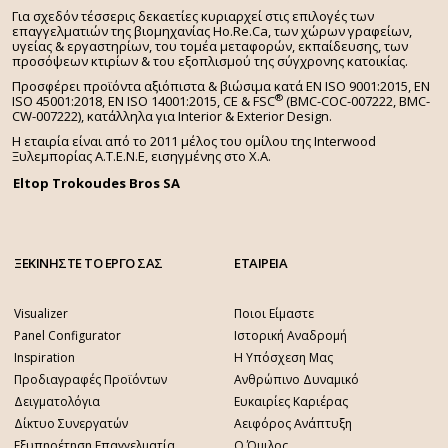
Για σχεδόν τέσσερις δεκαετίες κυριαρχεί στις επιλογές των
επαγγελματιών της βιομηχανίας Ho.Re.Ca, των χώρων γραφείων,
υγείας & εργαστηρίων, του τομέα μεταφορών, εκπαίδευσης, των
προσόψεων κτιρίων & του εξοπλισμού της σύγχρονης κατοικίας.
Προσφέρει προϊόντα αξιόπιστα & βιώσιμα κατά EN ISO 9001:2015, EN
®
ISO 45001:2018, EN ISO 14001:2015,
CE & FSC
(BMC-COC-007222, BMC-
CW-007222), κατάλληλα για Interior & Exterior Design.
Η εταιρία είναι από το 2011 μέλος του ομίλου της Interwood
Ξυλεμπορίας Α.Τ.Ε.Ν.Ε, εισηγμένης στο Χ.A.
Eltop Trokoudes Bros SA
ΞΕΚΙΝΗΣΤΕ ΤΟ ΕΡΓΟ ΣΑΣ
ΕΤΑΙΡΕΙΑ
Visualizer
Ποιοι Είμαστε
Panel Configurator
Ιστορική Αναδρομή
Inspiration
Η Υπόσχεση Μας
Προδιαγραφές Προϊόντων
Ανθρώπινο Δυναμικό
Δειγματολόγια
Ευκαιρίες Καριέρας
Δίκτυο Συνεργατών
Αειφόρος Ανάπτυξη
Εξυπηρέτηση Επαγγελματία
Ο Όμιλος