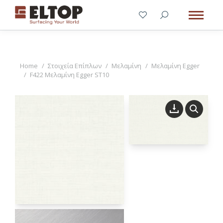
You are here:
Home
Στοιχεία Επίπλων
Μελαμίνη
Μελαμίνη Egger
F422 Μελαμίνη Egger ST10