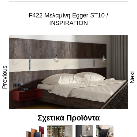
F422 Μελαμίνη Egger ST10 /
Ιδιότητες:
INSPIRATION
– Εξαιρετική επιφάνεια, αναβαθμισμένες φινιτούρες
– Ανθεκτικότητα στη θερμότητα και τον ατμό
– Υψηλές αντοχές στη καθημερινή φθορά από τριβή,
κρούση & χάραξη
Previous
– Δυνατότητα εύκολου καθημερινού καθαρισμού
Next
– Επιφάνεια απόλυτα υγιεινή
– Υψηλή αντοχή στον αποχρωματισμό και το
θάμπωμα
– Υψηλή αντοχή στα χημικά
Σχετικά Προϊόντα
– Υψηλή αισθητική, υφή και αφή