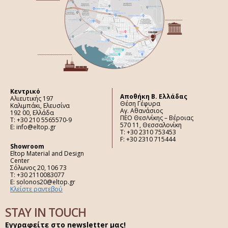
Κεντρικό
Aποθήκη Β. Ελλάδας
Αλιευτικής 197
Θέση Γέφυρα
Καλιμπάκι, Ελευσίνα
Αγ. Αθανάσιος
192 00, Ελλάδα
ΠΕΟ Θεσ/νίκης – Βέροιας
Τ: +30 210 5565570-9
570 11, Θεσσαλονίκη
E: info@eltop.gr
Τ: +30 2310 753453
F: +30 2310 715444
Showroom
Eltop Material and Design
Center
Σόλωνος 20, 106 73
Τ: +30 2110083077
E: solonos20@eltop.gr
Κλείστε ραντεβού
STAY IN TOUCH
Εγγραφείτε στο newsletter μας!