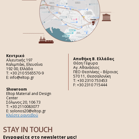
Κεντρικό
Aποθήκη Β. Ελλάδας
Αλιευτικής 197
Θέση Γέφυρα
Καλιμπάκι, Ελευσίνα
Αγ. Αθανάσιος
192 00, Ελλάδα
ΠΕΟ Θεσ/νίκης – Βέροιας
Τ: +30 210 5565570-9
570 11, Θεσσαλονίκη
E: info@eltop.gr
Τ: +30 2310 753453
F: +30 2310 715444
Showroom
Eltop Material and Design
Center
Σόλωνος 20, 106 73
Τ: +30 2110083077
E: solonos20@eltop.gr
Κλείστε ραντεβού
STAY IN TOUCH
Εγγραφείτε στο newsletter μας!