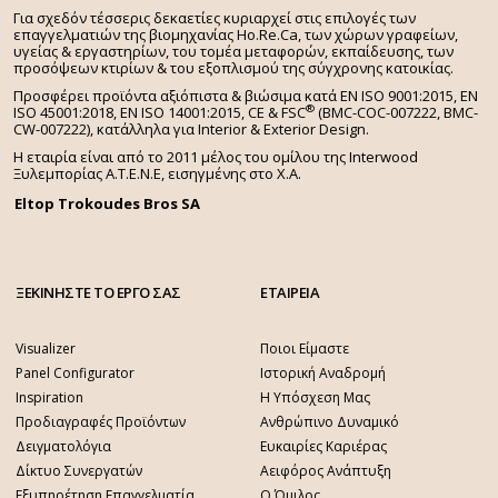
Για σχεδόν τέσσερις δεκαετίες κυριαρχεί στις επιλογές των
επαγγελματιών της βιομηχανίας Ho.Re.Ca, των χώρων γραφείων,
υγείας & εργαστηρίων, του τομέα μεταφορών, εκπαίδευσης, των
προσόψεων κτιρίων & του εξοπλισμού της σύγχρονης κατοικίας.
Προσφέρει προϊόντα αξιόπιστα & βιώσιμα κατά EN ISO 9001:2015, EN
®
ISO 45001:2018, EN ISO 14001:2015,
CE & FSC
(BMC-COC-007222, BMC-
CW-007222), κατάλληλα για Interior & Exterior Design.
Η εταιρία είναι από το 2011 μέλος του ομίλου της Interwood
Ξυλεμπορίας Α.Τ.Ε.Ν.Ε, εισηγμένης στο Χ.A.
Eltop Trokoudes Bros SA
ΞΕΚΙΝΗΣΤΕ ΤΟ ΕΡΓΟ ΣΑΣ
ΕΤΑΙΡΕΙΑ
Visualizer
Ποιοι Είμαστε
Panel Configurator
Ιστορική Αναδρομή
Inspiration
Η Υπόσχεση Μας
Προδιαγραφές Προϊόντων
Ανθρώπινο Δυναμικό
Δειγματολόγια
Ευκαιρίες Καριέρας
Δίκτυο Συνεργατών
Αειφόρος Ανάπτυξη
Εξυπηρέτηση Επαγγελματία
Ο Όμιλος