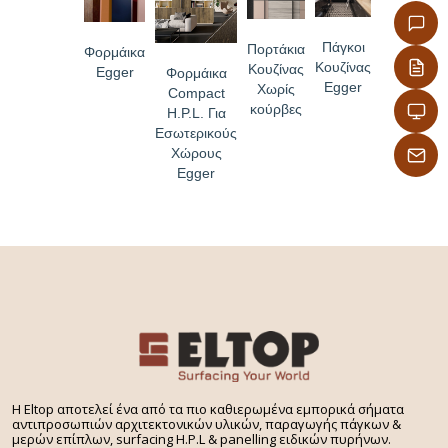
Πάγκοι
Πορτάκια
Φορμάικα
Κουζίνας
Κουζίνας
Egger
Φορμάικα
Egger
Χωρίς
Compact
κούρβες
H.P.L. Για
Εσωτερικούς
Χώρους
Egger
H Eltop αποτελεί ένα από τα πιο καθιερωμένα εμπορικά σήματα
αντιπροσωπιών αρχιτεκτονικών υλικών, παραγωγής πάγκων &
μερών επίπλων, surfacing H.P.L & panelling ειδικών πυρήνων.