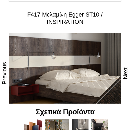
F417 Μελαμίνη Egger ST10 /
Ιδιότητες:
INSPIRATION
– Εξαιρετική επιφάνεια, αναβαθμισμένες φινιτούρες
– Ανθεκτικότητα στη θερμότητα και τον ατμό
– Υψηλές αντοχές στη καθημερινή φθορά από τριβή,
κρούση & χάραξη
Previous
– Δυνατότητα εύκολου καθημερινού καθαρισμού
Next
– Επιφάνεια απόλυτα υγιεινή
– Υψηλή αντοχή στον αποχρωματισμό και το
θάμπωμα
– Υψηλή αντοχή στα χημικά
Σχετικά Προϊόντα
– Υψηλή αισθητική, υφή και αφή