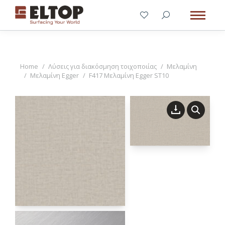
You are here:
Home
Λύσεις για διακόσμηση τοιχοποιίας
Μελαμίνη
Μελαμίνη Egger
F417 Μελαμίνη Egger ST10