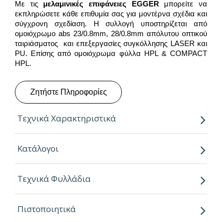
Με τις
μελαμινικές επιφάνειες
EGGER
μπορείτε να
εκπληρώσετε κάθε επιθυμία σας για μοντέρνα σχέδια και
σύγχρονη σχεδίαση. Η συλλογή υποστηρίζεται από
ομοιόχρωμο abs 23/0.8mm, 28/0.8mm απόλυτου οπτικού
ταιριάσματος και επεξεργασίες συγκόλλησης LASER και
PU. Επίσης από ομοιόχρωμα φύλλα HPL & COMPACT
HPL.
Ζητήστε Πληροφορίες
Τεχνικά Χαρακτηριστικά
Παραγόμενο μήκος:
2.80m
Κατάλογοι
Παραγόμενο πλάτος:
2.07m
Τεχνικά Φυλλάδια
Πάχος:
8,16,18,25mm
Κούρβα:
ίσιο σόκορο
Πιστοποιητικά
Πυρήνας:
Εurospan P2