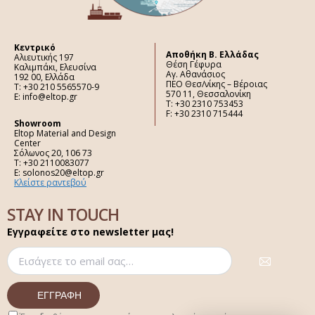
Κεντρικό
Aποθήκη Β. Ελλάδας
Αλιευτικής 197
Θέση Γέφυρα
Καλιμπάκι, Ελευσίνα
Αγ. Αθανάσιος
192 00, Ελλάδα
ΠΕΟ Θεσ/νίκης – Βέροιας
Τ: +30 210 5565570-9
570 11, Θεσσαλονίκη
E: info@eltop.gr
Τ: +30 2310 753453
F: +30 2310 715444
Showroom
Eltop Material and Design
Center
Σόλωνος 20, 106 73
Τ: +30 2110083077
E: solonos20@eltop.gr
Κλείστε ραντεβού
STAY IN TOUCH
Εγγραφείτε στο newsletter μας!