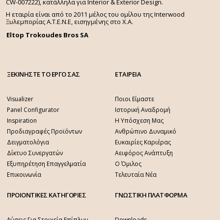
CW-007222), κατάλληλα για Interior & Exterior Design.
Η εταιρία είναι από το 2011 μέλος του ομίλου της Interwood
Ξυλεμπορίας Α.Τ.Ε.Ν.Ε, εισηγμένης στο Χ.A.
Eltop Trokoudes Bros SA
ΞΕΚΙΝΗΣΤΕ ΤΟ ΕΡΓΟ ΣΑΣ
ΕΤΑΙΡΕΙΑ
Visualizer
Ποιοι Είμαστε
Panel Configurator
Ιστορική Αναδρομή
Inspiration
Η Υπόσχεση Μας
Προδιαγραφές Προϊόντων
Ανθρώπινο Δυναμικό
Δειγματολόγια
Ευκαιρίες Καριέρας
Δίκτυο Συνεργατών
Αειφόρος Ανάπτυξη
Εξυπηρέτηση Επαγγελματία
Ο Όμιλος
Επικοινωνία
Τελευταία Νέα
ΠΡΟΙΟΝΤΙΚΕΣ ΚΑΤΗΓΟΡΙΕΣ
ΓΝΩΣΤΙΚΗ ΠΛΑΤΦΟΡΜΑ
Λύσεις Για Στοιχεία Επίπλων
Downloads