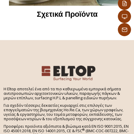
– Δεν χρειάζονται επεξεργασία άκρων,
προσφέρονται με σοκόριασμα επιλογής σας στις
Σχετικά Προϊόντα
διαμήκεις και εγκάρσιες άκρες
Ψάχνετε για πάγκο εργασίας για την κουζίνα σας
που να συνοδεύεται από ομοιόχρωμο τραπέζι, πάσο
ή νησίδα ειδικού σχεδίου? Επιλέξτε από το ευρύ
φάσμα των διαφορετικών στυλ & όψεων που
προσφέρει η Eltop: ξύλου, μαρμάρου, πέτρας,
τσιμέντου, αλουμίνιου, τεχνογρανίτη, μονόχρωμων,
κεραμικού.
H Eltop αποτελεί ένα από τα πιο καθιερωμένα εμπορικά σήματα
αντιπροσωπιών αρχιτεκτονικών υλικών, παραγωγής πάγκων &
μερών επίπλων, surfacing H.P.L & panelling ειδικών πυρήνων.
Για σχεδόν τέσσερις δεκαετίες κυριαρχεί στις επιλογές των
επαγγελματιών της βιομηχανίας Ho.Re.Ca, των χώρων γραφείων,
υγείας & εργαστηρίων, του τομέα μεταφορών, εκπαίδευσης, των
προσόψεων κτιρίων & του εξοπλισμού της σύγχρονης κατοικίας.
Προσφέρει προϊόντα αξιόπιστα & βιώσιμα κατά EN ISO 9001:2015, EN
®
ISO 45001:2018, EN ISO 14001:2015,
CE & FSC
(BMC-COC-007222, BMC-