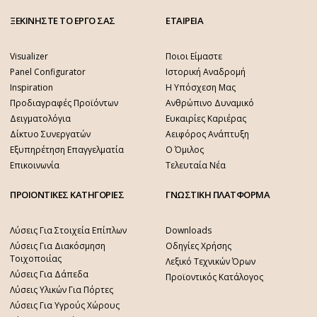
ΞΕΚΙΝΗΣΤΕ ΤΟ ΕΡΓΟ ΣΑΣ
ΕΤΑΙΡΕΙΑ
Visualizer
Ποιοι Είμαστε
Panel Configurator
Ιστορική Αναδρομή
Inspiration
Η Υπόσχεση Μας
Προδιαγραφές Προϊόντων
Ανθρώπινο Δυναμικό
Δειγματολόγια
Ευκαιρίες Καριέρας
Δίκτυο Συνεργατών
Αειφόρος Ανάπτυξη
Εξυπηρέτηση Επαγγελματία
Ο Όμιλος
Επικοινωνία
Τελευταία Νέα
ΠΡΟΙΟΝΤΙΚΕΣ ΚΑΤΗΓΟΡΙΕΣ
ΓΝΩΣΤΙΚΗ ΠΛΑΤΦΟΡΜΑ
Λύσεις Για Στοιχεία Επίπλων
Downloads
Λύσεις Για Διακόσμηση
Οδηγίες Χρήσης
Τοιχοποιίας
Λεξικό Τεχνικών Όρων
Λύσεις Για Δάπεδα
Προϊοντικός Κατάλογος
Λύσεις Υλικών Για Πόρτες
Λύσεις Για Υγρούς Χώρους