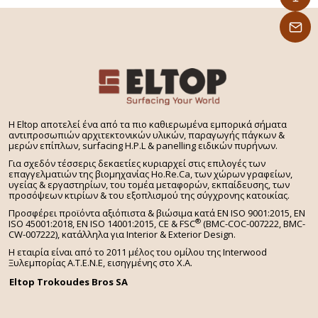
– Εύκολη μεταφορά και τοποθέτηση
H Eltop αποτελεί ένα από τα πιο καθιερωμένα εμπορικά σήματα
αντιπροσωπιών αρχιτεκτονικών υλικών, παραγωγής πάγκων &
μερών επίπλων, surfacing H.P.L & panelling ειδικών πυρήνων.
Για σχεδόν τέσσερις δεκαετίες κυριαρχεί στις επιλογές των
επαγγελματιών της βιομηχανίας Ho.Re.Ca, των χώρων γραφείων,
υγείας & εργαστηρίων, του τομέα μεταφορών, εκπαίδευσης, των
προσόψεων κτιρίων & του εξοπλισμού της σύγχρονης κατοικίας.
Προσφέρει προϊόντα αξιόπιστα & βιώσιμα κατά EN ISO 9001:2015, EN
®
ISO 45001:2018, EN ISO 14001:2015,
CE & FSC
(BMC-COC-007222, BMC-
CW-007222), κατάλληλα για Interior & Exterior Design.
Η εταιρία είναι από το 2011 μέλος του ομίλου της Interwood
Ξυλεμπορίας Α.Τ.Ε.Ν.Ε, εισηγμένης στο Χ.A.
Eltop Trokoudes Bros SA