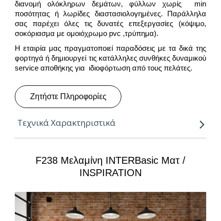
διανομή ολόκληρων δεμάτων, φύλλων χωρίς min
ποσότητας ή λωρίδες διαστασιολογημένες. Παράλληλα
σας παρέχει όλες τις δυνατές επεξεργασίες (κόψιμο,
σοκόριασμα με oμοιόχρωμο pvc ,τρύπημα).
Η εταιρία μας πραγματοποιεί παραδόσεις με τα δικά της
φορτηγά ή δημιουργεί τις κατάλληλες συνθήκες δυναμικού
service αποθήκης για ιδιοφόρτωση από τους πελάτες.
Ζητήστε Πληροφορίες
Τεχνικά Χαρακτηριστικά
Πάχη:
8, 16, 18, 25mm
F238 Μελαμίνη INTERBasic Ματ /
Μήκος:
3.66m
INSPIRATION
Πλάτη:
1.83m
Κούρβα:
ίσιο σόκορο