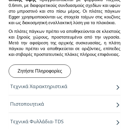
0.6mm, με διαφορετικούς συνδυασμούς σχεδίων και υφών
στο μπροστινό και στο πίσω μέρος. Οι πλάτες πάγκων
Egger χρησιμοποιούνται ως στοιχεία τοίχων στις κουζίνες
και ως διακοσμητική εναλλακτική λύση για τα πλακάκια.
Οι πλάτες πάγκων πρέπει να αποθηκεύονται σε κλειστούς
και ξηρούς χώρους, προστατευμένοι από την υγρασία.
Μετά την αφαίρεση της αρχικής συσκευασίας, η πλάτη
πάγκου πρέπει να αποθηκεύεται σε οριζόντιες, επίπεδες
και στιβαρές προστατευτικές πλάκες πλήρους επιφάνειας.
Ζητήστε Πληροφορίες
Τεχνικά Χαρακτηριστικά
Πάχος:
8mm
Πιστοποιητικά
Μήκος:
4.10m
Τεχνικά Φυλλάδια-TDS
Πλάτος:
0.64m (on order)