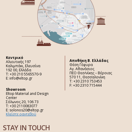
Κεντρικό
Aποθήκη Β. Ελλάδας
Αλιευτικής 197
Θέση Γέφυρα
Καλιμπάκι, Ελευσίνα
Αγ. Αθανάσιος
192 00, Ελλάδα
ΠΕΟ Θεσ/νίκης – Βέροιας
Τ: +30 210 5565570-9
570 11, Θεσσαλονίκη
E: info@eltop.gr
Τ: +30 2310 753453
F: +30 2310 715444
Showroom
Eltop Material and Design
Center
Σόλωνος 20, 106 73
Τ: +30 2110083077
E: solonos20@eltop.gr
Κλείστε ραντεβού
STAY IN TOUCH