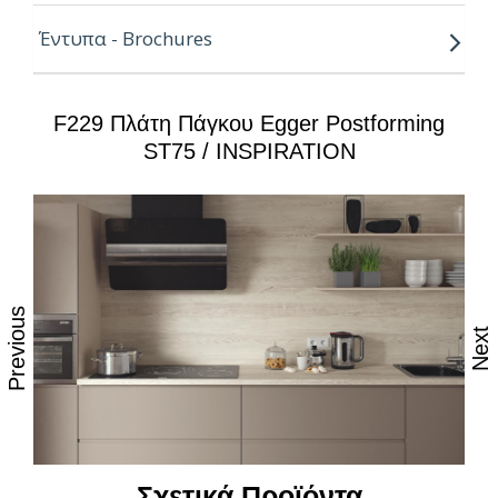
Οι πλάτες κουζίνας αντιστοιχούν σε πάγκους 38mm
Έντυπα - Brochures
& σκέτα φύλλα φορμάικας.
F229 Πλάτη Πάγκου Egger Postforming
ST75 / INSPIRATION
Previous
Next
Σχετικά Προϊόντα