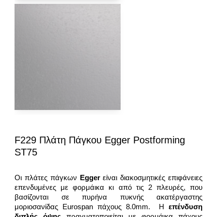
F229 Πλάτη Πάγκου Egger Postforming
ST75
Οι πλάτες πάγκων
Egger
είναι διακοσμητικές επιφάνειες
επενδυμένες με φορμάικα κι από τις 2 πλευρές, που
βασίζονται σε πυρήνα πυκνής ακατέργαστης
μοριοσανίδας Eurospan πάχους 8.0mm. Η
επένδυση
διπλής όψης
πραγματοποιείται με φορμάικα πάχους