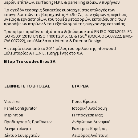
μερών επίπλων, surfacing H.P.L & panelling ειδικών πυρήνων.
Για σχεδόν τέσσερις δεκαετίες κυριαρχεί στις επιλογές των
επαγγελματιών της βιομηχανίας Ho.Re.Ca, των χώρων γραφείων,
υγείας & εργαστηρίων, του τομέα μεταφορών, εκπαίδευσης, των
προσόψεων κτιρίων & του εξοπλισμού της σύγχρονης κατοικίας.
Προσφέρει προϊόντα αξιόπιστα & βιώσιμα κατά EN ISO 9001:2015, EN
®
ISO 45001:2018, EN ISO 14001:2015,
CE & FSC
(BMC-COC-007222, BMC-
CW-007222), κατάλληλα για Interior & Exterior Design.
Η εταιρία είναι από το 2011 μέλος του ομίλου της Interwood
Ξυλεμπορίας Α.Τ.Ε.Ν.Ε, εισηγμένης στο Χ.A.
Eltop Trokoudes Bros SA
ΞΕΚΙΝΗΣΤΕ ΤΟ ΕΡΓΟ ΣΑΣ
ΕΤΑΙΡΕΙΑ
Visualizer
Ποιοι Είμαστε
Panel Configurator
Ιστορική Αναδρομή
Inspiration
Η Υπόσχεση Μας
Προδιαγραφές Προϊόντων
Ανθρώπινο Δυναμικό
Δειγματολόγια
Ευκαιρίες Καριέρας
Δίκτυο Συνεργατών
Αειφόρος Ανάπτυξη