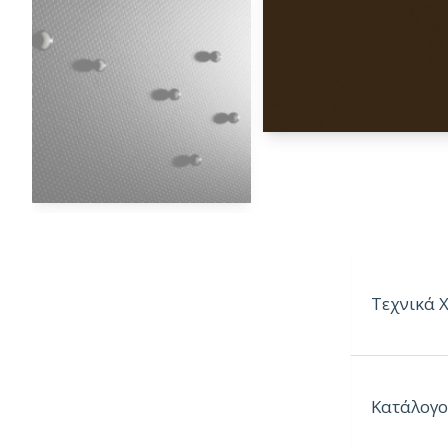
Τεχνικά 
Πάχη:
4mm
Κατάλογο
6mm
8mm