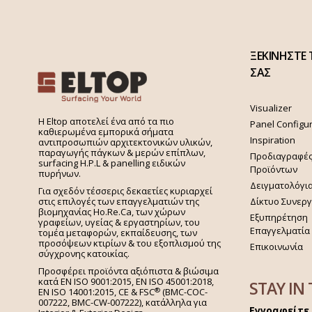
ΞΕΚΙΝΗΣΤΕ 
ΣΑΣ
Visualizer
H Eltop αποτελεί ένα από τα πιο
Panel Configu
καθιερωμένα εμπορικά σήματα
Inspiration
αντιπροσωπιών αρχιτεκτονικών υλικών,
παραγωγής πάγκων & μερών επίπλων,
Προδιαγραφέ
surfacing H.P.L & panelling ειδικών
Προϊόντων
πυρήνων.
Δειγματολόγι
Για σχεδόν τέσσερις δεκαετίες κυριαρχεί
στις επιλογές των επαγγελματιών της
Δίκτυο Συνερ
βιομηχανίας Ho.Re.Ca, των χώρων
Εξυπηρέτηση
γραφείων, υγείας & εργαστηρίων, του
Επαγγελματία
τομέα μεταφορών, εκπαίδευσης, των
προσόψεων κτιρίων & του εξοπλισμού της
Επικοινωνία
σύγχρονης κατοικίας.
Προσφέρει προϊόντα αξιόπιστα & βιώσιμα
κατά EN ISO 9001:2015, EN ISO 45001:2018,
STAY IN
®
EN ISO 14001:2015,
CE & FSC
(BMC-COC-
007222, BMC-CW-007222), κατάλληλα για
Εγγραφείτε 