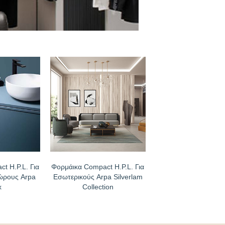
t H.P.L. Για
Φορμάικα Compact H.P.L. Για
ώρους Arpa
Εσωτερικούς Arpa Silverlam
x
Collection