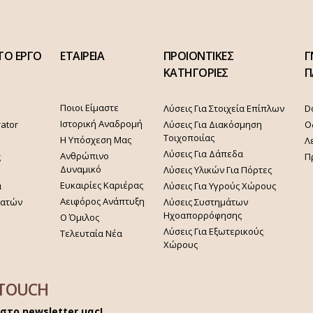
ΤΟ ΕΡΓΟ
ΕΤΑΙΡΕΙΑ
ΠΡΟΙΟΝΤΙΚΕΣ
Γ
ΚΑΤΗΓΟΡΙΕΣ
Π
Ποιοι Είμαστε
Λύσεις Για Στοιχεία Επίπλων
D
Ιστορική Αναδρομή
rator
Λύσεις Για Διακόσμηση
Ο
Τοιχοποιίας
Η Υπόσχεση Μας
Λ
Λύσεις Για Δάπεδα
Ανθρώπινο
ς
Π
Δυναμικό
Λύσεις Υλικών Για Πόρτες
Ευκαιρίες Καριέρας
α
Λύσεις Για Υγρούς Χώρους
Αειφόρος Ανάπτυξη
γατών
Λύσεις Συστημάτων
Ηχοαπορρόφησης
Ο Όμιλος
Λύσεις Για Εξωτερικούς
Τελευταία Νέα
Χώρους
 TOUCH
στο newsletter μας!