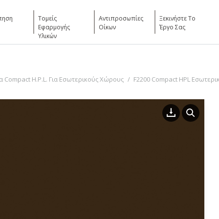
πηση
Τομείς
Αντιπροσωπίες
Ξεκινήστε Το
Εφαρμογής
Οίκων
Έργο Σας
Υλικών
 Compact H.P.L. Για Εσωτερικούς Χώρους
F2200 Compact HPL Εσωτερι