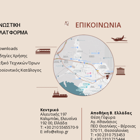
ΕΠΙΚΟΙΝΩΝΙΑ
ΝΩΣΤΙΚΗ
ΛΑΤΦΟΡΜΑ
ownloads
δηγίες Χρήσης
εξικό Τεχνικών Όρων
ροϊοντικός Κατάλογος
Κεντρικό
Aποθήκη Β. Ελλάδας
Αλιευτικής 197
Θέση Γέφυρα
Καλιμπάκι, Ελευσίνα
Αγ. Αθανάσιος
192 00, Ελλάδα
ΠΕΟ Θεσ/νίκης – Βέροιας
Τ: +30 210 5565570-9
570 11, Θεσσαλονίκη
E: info@eltop.gr
Τ: +30 2310 753453
F: +30 2310 715444