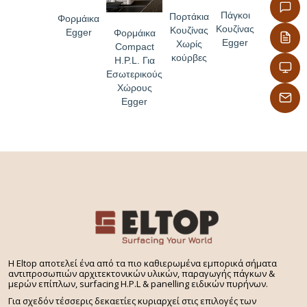
Πάγκοι
Πορτάκια
Φορμάικα
Κουζίνας
Κουζίνας
Egger
Φορμάικα
Egger
Χωρίς
Compact
κούρβες
H.P.L. Για
Εσωτερικούς
Χώρους
Egger
H Eltop αποτελεί ένα από τα πιο καθιερωμένα εμπορικά σήματα
αντιπροσωπιών αρχιτεκτονικών υλικών, παραγωγής πάγκων &
μερών επίπλων, surfacing H.P.L & panelling ειδικών πυρήνων.
Για σχεδόν τέσσερις δεκαετίες κυριαρχεί στις επιλογές των