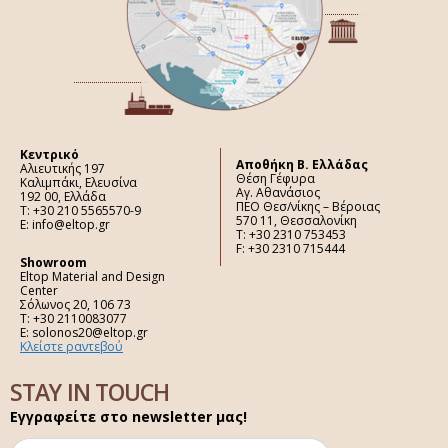
Κεντρικό
Aποθήκη Β. Ελλάδας
Αλιευτικής 197
Θέση Γέφυρα
Καλιμπάκι, Ελευσίνα
Αγ. Αθανάσιος
192 00, Ελλάδα
ΠΕΟ Θεσ/νίκης – Βέροιας
Τ: +30 210 5565570-9
570 11, Θεσσαλονίκη
E: info@eltop.gr
Τ: +30 2310 753453
F: +30 2310 715444
Showroom
Eltop Material and Design
Center
Σόλωνος 20, 106 73
Τ: +30 2110083077
E: solonos20@eltop.gr
Κλείστε ραντεβού
STAY IN TOUCH
Εγγραφείτε στο newsletter μας!