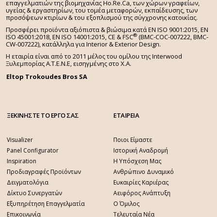
επαγγελματιών της βιομηχανίας Ho.Re.Ca, των χώρων γραφείων,
υγείας & εργαστηρίων, του τομέα μεταφορών, εκπαίδευσης, των
προσόψεων κτιρίων & του εξοπλισμού της σύγχρονης κατοικίας.
Προσφέρει προϊόντα αξιόπιστα & βιώσιμα κατά EN ISO 9001:2015, EN
®
ISO 45001:2018, EN ISO 14001:2015,
CE & FSC
(BMC-COC-007222, BMC-
CW-007222), κατάλληλα για Interior & Exterior Design.
Η εταιρία είναι από το 2011 μέλος του ομίλου της Interwood
Ξυλεμπορίας Α.Τ.Ε.Ν.Ε, εισηγμένης στο Χ.A.
Eltop Trokoudes Bros SA
ΞΕΚΙΝΗΣΤΕ ΤΟ ΕΡΓΟ ΣΑΣ
ΕΤΑΙΡΕΙΑ
Visualizer
Ποιοι Είμαστε
Panel Configurator
Ιστορική Αναδρομή
Inspiration
Η Υπόσχεση Μας
Προδιαγραφές Προϊόντων
Ανθρώπινο Δυναμικό
Δειγματολόγια
Ευκαιρίες Καριέρας
Δίκτυο Συνεργατών
Αειφόρος Ανάπτυξη
Εξυπηρέτηση Επαγγελματία
Ο Όμιλος
Επικοινωνία
Τελευταία Νέα