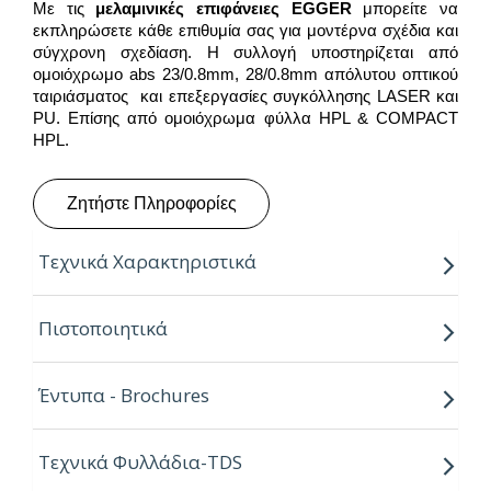
Με τις
μελαμινικές επιφάνειες
EGGER
μπορείτε να
εκπληρώσετε κάθε επιθυμία σας για μοντέρνα σχέδια και
σύγχρονη σχεδίαση. Η συλλογή υποστηρίζεται από
ομοιόχρωμο abs 23/0.8mm, 28/0.8mm απόλυτου οπτικού
ταιριάσματος και επεξεργασίες συγκόλλησης LASER και
PU. Επίσης από ομοιόχρωμα φύλλα HPL & COMPACT
HPL.
Ζητήστε Πληροφορίες
Τεχνικά Χαρακτηριστικά
Παραγόμενο μήκος:
2.80m
Πιστοποιητικά
Παραγόμενο πλάτος:
2.07m
Έντυπα - Brochures
Πάχος:
8,16,18,25mm
Κούρβα:
ίσιο σόκορο
Τεχνικά Φυλλάδια-TDS
Πυρήνας:
Εurospan P2