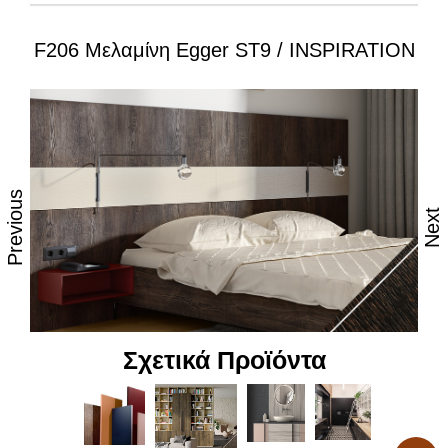
F206 Μελαμίνη Egger ST9 / INSPIRATION
Ιδιότητες:
– Εξαιρετική επιφάνεια, αναβαθμισμένες φινιτούρες
– Ανθεκτικότητα στη θερμότητα και τον ατμό
– Υψηλές αντοχές στη καθημερινή φθορά από τριβή,
κρούση & χάραξη
Previous
Next
– Δυνατότητα εύκολου καθημερινού καθαρισμού
– Επιφάνεια απόλυτα υγιεινή
– Υψηλή αντοχή στον αποχρωματισμό και το
θάμπωμα
Σχετικά Προϊόντα
– Υψηλή αντοχή στα χημικά
– Υψηλή αισθητική, υφή και αφή