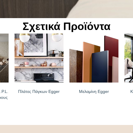
Σχετικά Προϊόντα
P.L.
Πλάτες Πάγκων Egger
Μελαμίνη Egger
Κ
ρους