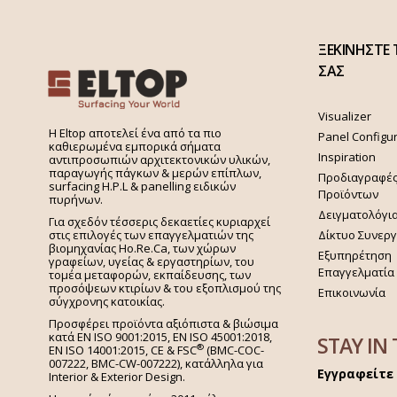
ΞΕΚΙΝΗΣΤΕ 
ΣΑΣ
Visualizer
H Eltop αποτελεί ένα από τα πιο
Panel Configu
καθιερωμένα εμπορικά σήματα
Inspiration
αντιπροσωπιών αρχιτεκτονικών υλικών,
παραγωγής πάγκων & μερών επίπλων,
Προδιαγραφέ
surfacing H.P.L & panelling ειδικών
Προϊόντων
πυρήνων.
Δειγματολόγι
Για σχεδόν τέσσερις δεκαετίες κυριαρχεί
στις επιλογές των επαγγελματιών της
Δίκτυο Συνερ
βιομηχανίας Ho.Re.Ca, των χώρων
Εξυπηρέτηση
γραφείων, υγείας & εργαστηρίων, του
Επαγγελματία
τομέα μεταφορών, εκπαίδευσης, των
προσόψεων κτιρίων & του εξοπλισμού της
Επικοινωνία
σύγχρονης κατοικίας.
Προσφέρει προϊόντα αξιόπιστα & βιώσιμα
κατά EN ISO 9001:2015, EN ISO 45001:2018,
STAY IN
®
EN ISO 14001:2015,
CE & FSC
(BMC-COC-
007222, BMC-CW-007222), κατάλληλα για
Εγγραφείτε 
Interior & Exterior Design.