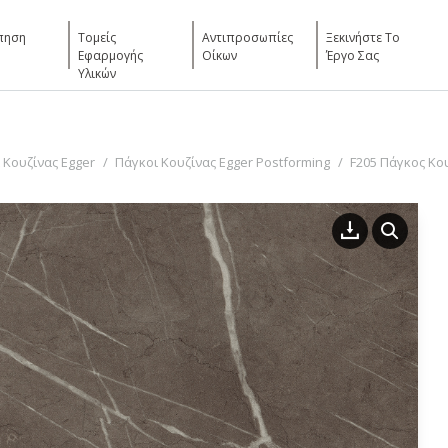
πηση
Τομείς
Αντιπροσωπίες
Ξεκινήστε Το
Εφαρμογής
Οίκων
Έργο Σας
Υλικών
 Κουζίνας Egger
Πάγκοι Κουζίνας Egger Postforming
F205 Πάγκος Κου