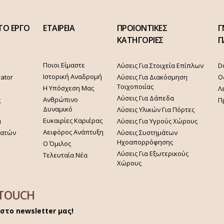
ΤΟ ΕΡΓΟ
ΕΤΑΙΡΕΙΑ
ΠΡΟΙΟΝΤΙΚΕΣ
Γ
ΚΑΤΗΓΟΡΙΕΣ
Π
Ποιοι Είμαστε
Λύσεις Για Στοιχεία Επίπλων
D
Ιστορική Αναδρομή
rator
Λύσεις Για Διακόσμηση
Ο
Τοιχοποιίας
Η Υπόσχεση Μας
Λ
Λύσεις Για Δάπεδα
Ανθρώπινο
ς
Π
Δυναμικό
Λύσεις Υλικών Για Πόρτες
Ευκαιρίες Καριέρας
α
Λύσεις Για Υγρούς Χώρους
Αειφόρος Ανάπτυξη
γατών
Λύσεις Συστημάτων
Ηχοαπορρόφησης
Ο Όμιλος
Λύσεις Για Εξωτερικούς
Τελευταία Νέα
Χώρους
 TOUCH
στο newsletter μας!