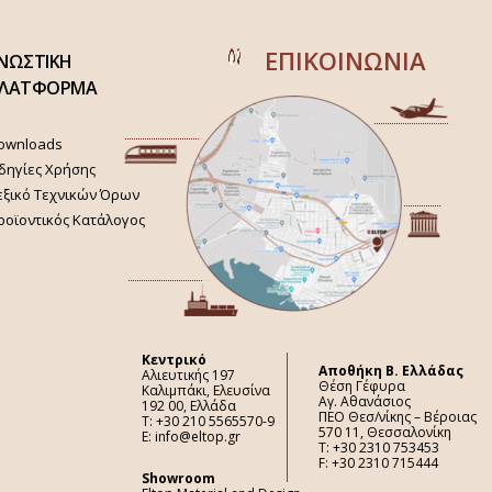
ΕΠΙΚΟΙΝΩΝΙΑ
ΝΩΣΤΙΚΗ
ΛΑΤΦΟΡΜΑ
ownloads
δηγίες Χρήσης
εξικό Τεχνικών Όρων
ροϊοντικός Κατάλογος
Κεντρικό
Aποθήκη Β. Ελλάδας
Αλιευτικής 197
Θέση Γέφυρα
Καλιμπάκι, Ελευσίνα
Αγ. Αθανάσιος
192 00, Ελλάδα
ΠΕΟ Θεσ/νίκης – Βέροιας
Τ: +30 210 5565570-9
570 11, Θεσσαλονίκη
E: info@eltop.gr
Τ: +30 2310 753453
F: +30 2310 715444
Showroom