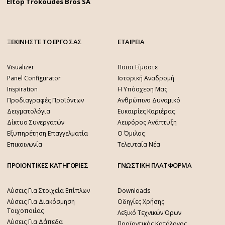
Eltop Trokoudes Bros SA
ΞΕΚΙΝΗΣΤΕ ΤΟ ΕΡΓΟ ΣΑΣ
ΕΤΑΙΡΕΙΑ
Visualizer
Ποιοι Είμαστε
Panel Configurator
Ιστορική Αναδρομή
Inspiration
Η Υπόσχεση Μας
Προδιαγραφές Προϊόντων
Ανθρώπινο Δυναμικό
Δειγματολόγια
Ευκαιρίες Καριέρας
Δίκτυο Συνεργατών
Αειφόρος Ανάπτυξη
Εξυπηρέτηση Επαγγελματία
Ο Όμιλος
Επικοινωνία
Τελευταία Νέα
ΠΡΟΙΟΝΤΙΚΕΣ ΚΑΤΗΓΟΡΙΕΣ
ΓΝΩΣΤΙΚΗ ΠΛΑΤΦΟΡΜΑ
Λύσεις Για Στοιχεία Επίπλων
Downloads
Λύσεις Για Διακόσμηση
Οδηγίες Χρήσης
Τοιχοποιίας
Λεξικό Τεχνικών Όρων
Λύσεις Για Δάπεδα
Προϊοντικός Κατάλογος