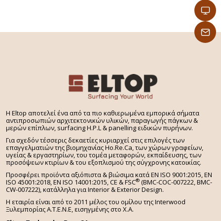
H Eltop αποτελεί ένα από τα πιο καθιερωμένα εμπορικά σήματα
αντιπροσωπιών αρχιτεκτονικών υλικών, παραγωγής πάγκων &
μερών επίπλων, surfacing H.P.L & panelling ειδικών πυρήνων.
Για σχεδόν τέσσερις δεκαετίες κυριαρχεί στις επιλογές των
επαγγελματιών της βιομηχανίας Ho.Re.Ca, των χώρων γραφείων,
υγείας & εργαστηρίων, του τομέα μεταφορών, εκπαίδευσης, των
προσόψεων κτιρίων & του εξοπλισμού της σύγχρονης κατοικίας.
Προσφέρει προϊόντα αξιόπιστα & βιώσιμα κατά EN ISO 9001:2015, EN
®
ISO 45001:2018, EN ISO 14001:2015,
CE & FSC
(BMC-COC-007222, BMC-
CW-007222), κατάλληλα για Interior & Exterior Design.
Η εταιρία είναι από το 2011 μέλος του ομίλου της Interwood
Ξυλεμπορίας Α.Τ.Ε.Ν.Ε, εισηγμένης στο Χ.A.