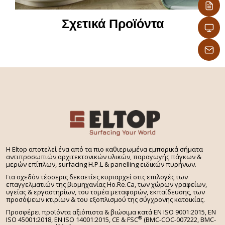
– Δεν χρειάζονται επεξεργασία άκρων,
προσφέρονται με σοκόριασμα επιλογής σας στις
Σχετικά Προϊόντα
διαμήκεις και εγκάρσιες άκρες
Ψάχνετε για πάγκο εργασίας για την κουζίνα σας
που να συνοδεύεται από ομοιόχρωμο τραπέζι, πάσο
ή νησίδα ειδικού σχεδίου? Επιλέξτε από το ευρύ
φάσμα των διαφορετικών στυλ & όψεων που
προσφέρει η Eltop: ξύλου, μαρμάρου, πέτρας,
τσιμέντου, αλουμίνιου, τεχνογρανίτη, μονόχρωμων,
κεραμικού.
H Eltop αποτελεί ένα από τα πιο καθιερωμένα εμπορικά σήματα
αντιπροσωπιών αρχιτεκτονικών υλικών, παραγωγής πάγκων &
μερών επίπλων, surfacing H.P.L & panelling ειδικών πυρήνων.
Για σχεδόν τέσσερις δεκαετίες κυριαρχεί στις επιλογές των
επαγγελματιών της βιομηχανίας Ho.Re.Ca, των χώρων γραφείων,
υγείας & εργαστηρίων, του τομέα μεταφορών, εκπαίδευσης, των
προσόψεων κτιρίων & του εξοπλισμού της σύγχρονης κατοικίας.
Προσφέρει προϊόντα αξιόπιστα & βιώσιμα κατά EN ISO 9001:2015, EN
®
ISO 45001:2018, EN ISO 14001:2015,
CE & FSC
(BMC-COC-007222, BMC-