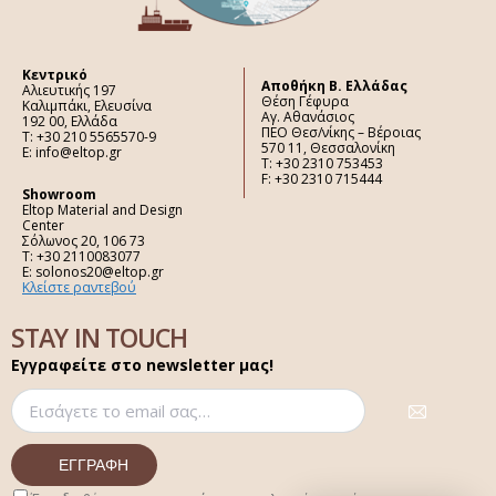
Κεντρικό
Aποθήκη Β. Ελλάδας
Αλιευτικής 197
Θέση Γέφυρα
Καλιμπάκι, Ελευσίνα
Αγ. Αθανάσιος
192 00, Ελλάδα
ΠΕΟ Θεσ/νίκης – Βέροιας
Τ: +30 210 5565570-9
570 11, Θεσσαλονίκη
E: info@eltop.gr
Τ: +30 2310 753453
F: +30 2310 715444
Showroom
Eltop Material and Design
Center
Σόλωνος 20, 106 73
Τ: +30 2110083077
E: solonos20@eltop.gr
Κλείστε ραντεβού
STAY IN TOUCH
Εγγραφείτε στο newsletter μας!