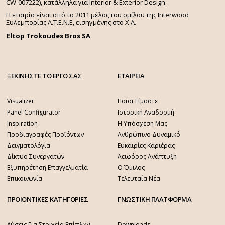
CW-007222), κατάλληλα για Interior & Exterior Design.
Η εταιρία είναι από το 2011 μέλος του ομίλου της Interwood
Ξυλεμπορίας Α.Τ.Ε.Ν.Ε, εισηγμένης στο Χ.A.
Eltop Trokoudes Bros SA
ΞΕΚΙΝΗΣΤΕ ΤΟ ΕΡΓΟ ΣΑΣ
ΕΤΑΙΡΕΙΑ
Visualizer
Ποιοι Είμαστε
Panel Configurator
Ιστορική Αναδρομή
Inspiration
Η Υπόσχεση Μας
Προδιαγραφές Προϊόντων
Ανθρώπινο Δυναμικό
Δειγματολόγια
Ευκαιρίες Καριέρας
Δίκτυο Συνεργατών
Αειφόρος Ανάπτυξη
Εξυπηρέτηση Επαγγελματία
Ο Όμιλος
Επικοινωνία
Τελευταία Νέα
ΠΡΟΙΟΝΤΙΚΕΣ ΚΑΤΗΓΟΡΙΕΣ
ΓΝΩΣΤΙΚΗ ΠΛΑΤΦΟΡΜΑ
Λύσεις Για Στοιχεία Επίπλων
Downloads