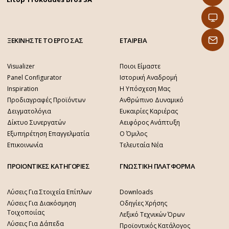
ΞΕΚΙΝΗΣΤΕ ΤΟ ΕΡΓΟ ΣΑΣ
ΕΤΑΙΡΕΙΑ
Visualizer
Ποιοι Είμαστε
Panel Configurator
Ιστορική Αναδρομή
Inspiration
Η Υπόσχεση Μας
Προδιαγραφές Προϊόντων
Ανθρώπινο Δυναμικό
Δειγματολόγια
Ευκαιρίες Καριέρας
Δίκτυο Συνεργατών
Αειφόρος Ανάπτυξη
Εξυπηρέτηση Επαγγελματία
Ο Όμιλος
Επικοινωνία
Τελευταία Νέα
ΠΡΟΙΟΝΤΙΚΕΣ ΚΑΤΗΓΟΡΙΕΣ
ΓΝΩΣΤΙΚΗ ΠΛΑΤΦΟΡΜΑ
Λύσεις Για Στοιχεία Επίπλων
Downloads
Λύσεις Για Διακόσμηση
Οδηγίες Χρήσης
Τοιχοποιίας
Λεξικό Τεχνικών Όρων
Λύσεις Για Δάπεδα
Προϊοντικός Κατάλογος