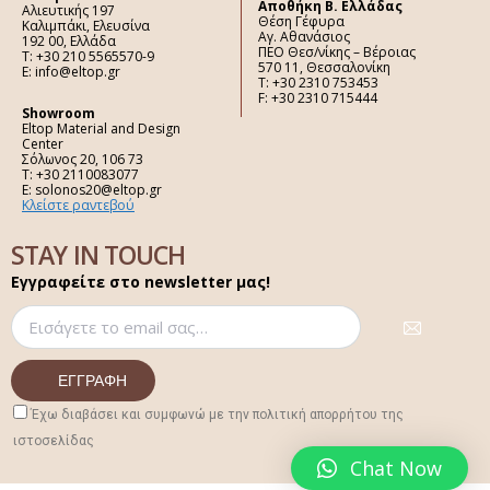
Aποθήκη Β. Ελλάδας
Αλιευτικής 197
Θέση Γέφυρα
Καλιμπάκι, Ελευσίνα
Αγ. Αθανάσιος
192 00, Ελλάδα
ΠΕΟ Θεσ/νίκης – Βέροιας
Τ: +30 210 5565570-9
570 11, Θεσσαλονίκη
E: info@eltop.gr
Τ: +30 2310 753453
F: +30 2310 715444
Showroom
Eltop Material and Design
Center
Σόλωνος 20, 106 73
Τ: +30 2110083077
E: solonos20@eltop.gr
Κλείστε ραντεβού
STAY IN TOUCH
Εγγραφείτε στο newsletter μας!
Έχω διαβάσει και συμφωνώ με την πολιτική απορρήτου της
ιστοσελίδας
Chat Now