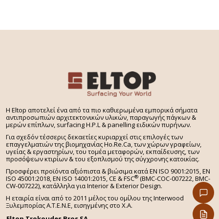
H Eltop αποτελεί ένα από τα πιο καθιερωμένα εμπορικά σήματα
αντιπροσωπιών αρχιτεκτονικών υλικών, παραγωγής πάγκων &
μερών επίπλων, surfacing H.P.L & panelling ειδικών πυρήνων.
Για σχεδόν τέσσερις δεκαετίες κυριαρχεί στις επιλογές των
επαγγελματιών της βιομηχανίας Ho.Re.Ca, των χώρων γραφείων,
υγείας & εργαστηρίων, του τομέα μεταφορών, εκπαίδευσης, των
προσόψεων κτιρίων & του εξοπλισμού της σύγχρονης κατοικίας.
Προσφέρει προϊόντα αξιόπιστα & βιώσιμα κατά EN ISO 9001:2015, EN
®
ISO 45001:2018, EN ISO 14001:2015,
CE & FSC
(BMC-COC-007222, BMC-
CW-007222), κατάλληλα για Interior & Exterior Design.
Η εταιρία είναι από το 2011 μέλος του ομίλου της Interwood
Ξυλεμπορίας Α.Τ.Ε.Ν.Ε, εισηγμένης στο Χ.A.
Eltop Trokoudes Bros SA