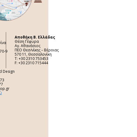
Aποθήκη Β. Ελλάδας
Θέση Γέφυρα
σίνα
Αγ. Αθανάσιος
ΠΕΟ Θεσ/νίκης – Βέροιας
70-9
570 11, Θεσσαλονίκη
Τ: +30 2310 753453
F: +30 2310 715444
nd Design
 73
77
top.gr
ύ