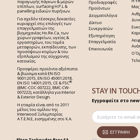
Η Υ
παραγωγής πάγκων & μερών
Προδιαγραφές
επίπλων, surfacing H.P.L &
Μας
Προϊόντων
panelling ειδικών πυρήνων.
Ανθ
Δειγματολόγια
Για σχεδόν τέσσερις δεκαετίες
Δυν
Δίκτυο
κυριαρχεί στις επιλογές των
Ευκα
επαγγελματιών της
Συνεργατών
Καρ
βιομηχανίας Ho.Re.Ca, των
Εξυπηρέτηση
χώρων γραφείων, υγείας &
Αει
Επαγγελματία
εργαστηρίων, του τομέα
Ανά
μεταφορών, εκπαίδευσης, των
Επικοινωνία
προσόψεων κτιρίων & του
Ο Ό
εξοπλισμού της σύγχρονης
Τελ
κατοικίας.
Προσφέρει προϊόντα αξιόπιστα
& βιώσιμα κατά EN ISO
9001:2015, EN ISO 45001:2018,
®
EN ISO 14001:2015,
CE & FSC
(BMC-COC-007222, BMC-CW-
STAY IN TOUC
007222), κατάλληλα για Interior
& Exterior Design.
Εγγραφείτε στο news
Η εταιρία είναι από το 2011
μέλος του ομίλου της
Interwood Ξυλεμπορίας
Α.Τ.Ε.Ν.Ε, εισηγμένης στο Χ.A.
Eltop Trokoudes Bros SA