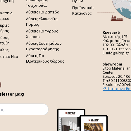
πόσχεση
Όρων
Τοιχοποιίας
Προϊοντικός
Λύσεις Για Δάπεδα
ρώπινο
Κατάλογος
αμικό
Λύσεις Υλικών Για
Πόρτες
ιρίες
ιέρας
Λύσεις Για Υγρούς
Κεντρικό
Χώρους
Αλιευτικής 197
φόρος
Καλιμπάκι, Ελευ
πτυξη
Λύσεις Συστημάτων
192 00, Ελλάδα
Ηχοαπορρόφησης
Τ: +30 210 55655
μιλος
E: info@eltop.gr
Λύσεις Για
ευταία Νέα
Εξωτερικούς Χώρους
Showroom
Eltop Material a
Center
Σόλωνος 20, 106
Τ: +30 21100830
H
E: solonos20@el
Κλείστε ραντεβο
letter μας!