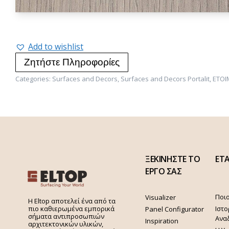
Add to wishlist
Ζητήστε Πληροφορίες
Categories:
Surfaces and Decors
,
Surfaces and Decors Portalit
,
ΕΤΟΙ
ΞΕΚΙΝΗΣΤΕ ΤΟ
ΕΤΑ
ΕΡΓΟ ΣΑΣ
Ποιο
Visualizer
H Eltop αποτελεί ένα από τα
Ιστο
πιο καθιερωμένα εμπορικά
Panel Configurator
σήματα αντιπροσωπιών
Ανα
Inspiration
αρχιτεκτονικών υλικών,