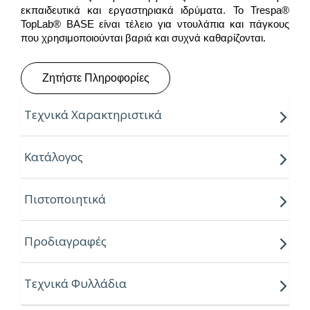
εκπαιδευτικά και εργαστηριακά ιδρύματα. Το Trespa®
TopLab® BASE είναι τέλειο για ντουλάπια και πάγκους
που χρησιμοποιούνται βαριά και συχνά καθαρίζονται.
Ζητήστε Πληροφορίες
Τεχνικά Χαρακτηριστικά
ΔΙΑΣΤΑΣΕΙΣ
Κατάλογος
2550 x 1860 (SF), 3050 x 1530 (IF)
Πιστοποιητικά
ΠΑΧΗ
6mm, 8mm, 10mm, 13mm, 16mm, 20mm
Προδιαγραφές
ΤΥΠΟΣ
Double sided decorative
Τεχνικά Φυλλάδια
ΚΑΤΗΓΟΡΙΑ