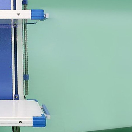
ειες
AM-Clad Hygienic 2.5mm:
α τα Ευρωπαϊκά πρότυπα & έχουν 20ετή εγγύηση
ύκαυστα υλικά κατηγορίας CLASS 1 & CLASS 0 όταν αυτά τοποθετηθ
ιφάνεια
 χημικές ουσίες, τριβή, κρούση & χάραξη (έως & 20 φορές πιο ανθε
anels)
ι εύκολα και δεν ευνοούν την επ’ ανάπτυξη βακτηρίων και ιών
οβιακές ιδιότητες προστίθενται κατά την διάρκεια κατασκευής του υλ
ντων αργύρου προσφέρουν εξαιρετική απόδοση αποστείρωσης, δεν
 εμποδίζουν την ανάπτυξη βακτηρίων, μούχλας, ιών