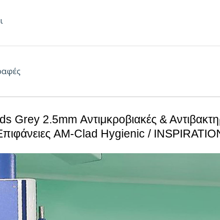
ις
:
ι
0 x 2 mm
0 x 2 mm
ραφές
0 x 2 mm
ds Grey 2.5mm Αντιμκροβιακές & Αντιβακτη
 x 2 mm
Επιφάνειες AM-Clad Hygienic / INSPIRATIO
x 75 mm