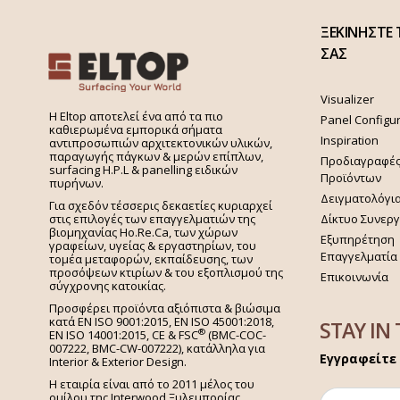
ΞΕΚΙΝΗΣΤΕ 
ΣΑΣ
Visualizer
H Eltop αποτελεί ένα από τα πιο
Panel Configu
καθιερωμένα εμπορικά σήματα
Inspiration
αντιπροσωπιών αρχιτεκτονικών υλικών,
παραγωγής πάγκων & μερών επίπλων,
Προδιαγραφέ
surfacing H.P.L & panelling ειδικών
Προϊόντων
πυρήνων.
Δειγματολόγι
Για σχεδόν τέσσερις δεκαετίες κυριαρχεί
στις επιλογές των επαγγελματιών της
Δίκτυο Συνερ
βιομηχανίας Ho.Re.Ca, των χώρων
Εξυπηρέτηση
γραφείων, υγείας & εργαστηρίων, του
Επαγγελματία
τομέα μεταφορών, εκπαίδευσης, των
προσόψεων κτιρίων & του εξοπλισμού της
Επικοινωνία
σύγχρονης κατοικίας.
Προσφέρει προϊόντα αξιόπιστα & βιώσιμα
κατά EN ISO 9001:2015, EN ISO 45001:2018,
STAY IN
®
EN ISO 14001:2015,
CE & FSC
(BMC-COC-
007222, BMC-CW-007222), κατάλληλα για
Εγγραφείτε 
Interior & Exterior Design.
Η εταιρία είναι από το 2011 μέλος του
ομίλου της Interwood Ξυλεμπορίας