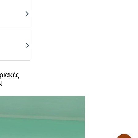
ριακές
N