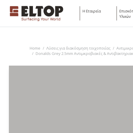
Η Εταιρεία
Επισκό
Υλικών
You are here:
Home
Λύσεις για διακόσμηση τοιχοποιίας
Αντιμικρ
Donalds Grey 2.5mm Αντιμκροβιακές & Αντιβακτηριακ