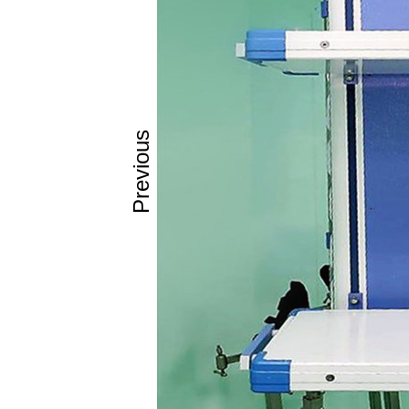
Oι
επιφάν
πληρούν όλ
είναι βραδ
άκαυστη επ
αντέχουν σε
απλά PVC p
Previous
καθαρίζοντα
οι αντιμικρ
σωμάτια ιό
τοξίνες και