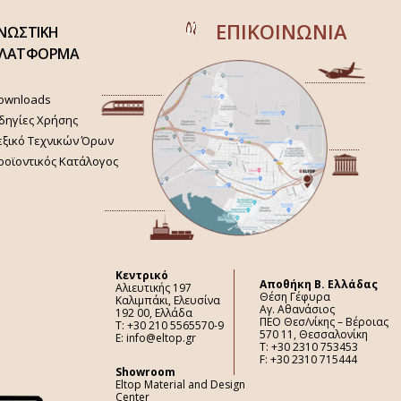
ΕΠΙΚΟΙΝΩΝΙΑ
ΝΩΣΤΙΚΗ
ΛΑΤΦΟΡΜΑ
ownloads
δηγίες Χρήσης
εξικό Τεχνικών Όρων
ροϊοντικός Κατάλογος
Κεντρικό
Aποθήκη Β. Ελλάδας
Αλιευτικής 197
Θέση Γέφυρα
Καλιμπάκι, Ελευσίνα
Αγ. Αθανάσιος
192 00, Ελλάδα
ΠΕΟ Θεσ/νίκης – Βέροιας
Τ: +30 210 5565570-9
570 11, Θεσσαλονίκη
E: info@eltop.gr
Τ: +30 2310 753453
F: +30 2310 715444
Showroom
Eltop Material and Design
Center