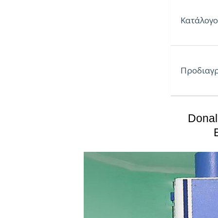
Διαστάσε
Κατάλογο
Φύλλα:
2438 x 122
2744 x 122
Προδιαγ
3048 x 122
Λωρίδες:
Donal
3048 x 300
Γωνίες:
3048 x 75 