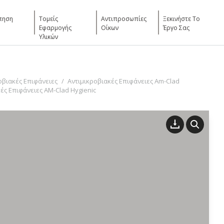
πηση
Τομείς
Αντιπροσωπίες
Ξεκινήστε Το
Εφαρμογής
Οίκων
Έργο Σας
Υλικών
οβιακές Επιφάνειες
Αντιμικροβιακές Επιφάνειες Am-Clad
ές Επιφάνειες AM-Clad Hygienic