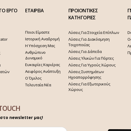
ΤΟ ΕΡΓΟ
ΕΤΑΙΡΕΙΑ
ΠΡΟΙΟΝΤΙΚΕΣ
Γ
ΚΑΤΗΓΟΡΙΕΣ
Π
Ποιοι Είμαστε
Λύσεις Για Στοιχεία Επίπλων
D
Ιστορική Αναδρομή
rator
Λύσεις Για Διακόσμηση
Ο
Τοιχοποιίας
Η Υπόσχεση Μας
Λ
Λύσεις Για Δάπεδα
Ανθρώπινο
ς
Π
Δυναμικό
Λύσεις Υλικών Για Πόρτες
Ευκαιρίες Καριέρας
α
Λύσεις Για Υγρούς Χώρους
Αειφόρος Ανάπτυξη
γατών
Λύσεις Συστημάτων
Ηχοαπορρόφησης
Ο Όμιλος
Λύσεις Για Εξωτερικούς
Τελευταία Νέα
Χώρους
 TOUCH
στο newsletter μας!