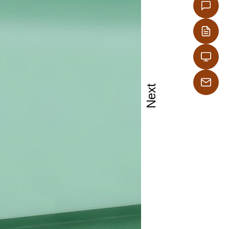
ούν επάνω σε
κτικά από τα
Next
ικού. Τα
 περιέχουν