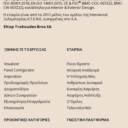
®
ISO 45001:2018, EN ISO 14001:2015,
CE & FSC
(BMC-COC-007222, BMC-
CW-007222), κατάλληλα για Interior & Exterior Design.
Η εταιρία είναι από το 2011 μέλος του ομίλου της Interwood
Ξυλεμπορίας Α.Τ.Ε.Ν.Ε, εισηγμένης στο Χ.A.
Eltop Trokoudes Bros SA
ΞΕΚΙΝΗΣΤΕ ΤΟ ΕΡΓΟ ΣΑΣ
ΕΤΑΙΡΕΙΑ
Visualizer
Ποιοι Είμαστε
Panel Configurator
Ιστορική Αναδρομή
Inspiration
Η Υπόσχεση Μας
Προδιαγραφές Προϊόντων
Ανθρώπινο Δυναμικό
Δειγματολόγια
Ευκαιρίες Καριέρας
Δίκτυο Συνεργατών
Αειφόρος Ανάπτυξη
Εξυπηρέτηση Επαγγελματία
Ο Όμιλος
Επικοινωνία
Τελευταία Νέα
ΠΡΟΙΟΝΤΙΚΕΣ ΚΑΤΗΓΟΡΙΕΣ
ΓΝΩΣΤΙΚΗ ΠΛΑΤΦΟΡΜΑ