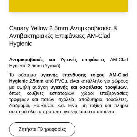
Canary Yellow 2.5mm Αντιμκροβιακές &
Αντιβακτηριακές Επιφάνειες AM-Clad
Hygienic
Αντιμικροβιακές και Υγιεινές επιφάνειες
AM-Clad
Hygienic 2.5mm (Υγιεινό)
Το σύστημα
υγιεινής επένδυσης τοίχου AM-Clad
Hygienic 2.5
mm
από PVCu, είναι κατάλληλο για χώρους
με υψηλή ανάγκη
υγιεινής και ασφάλειας τροφίμων
,
όπως κουζίνες εστιατορίων, χώροι επεξεργασίας
τροφίμων και ποτών, σχολεία, αποδυτήρια, τουαλέτες,
διάδρομοι, Ho.Re.Ca. κ.α. Είναι μη τοξικό και πληρεί
αυστηρά όλα τα πρότυπα υγιεινής όπου απαιτούνται.
Ζητήστε Πληροφορίες