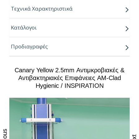
Τεχνικά Χαρακτηριστικά
Διαστάσεις
:
Κατάλογοι
Φύλλα:
Προδιαγραφές
2438 x 1220 x 2 mm
2744 x 1220 x 2 mm
Canary Yellow 2.5mm Αντιμκροβιακές &
3048 x 1220 x 2 mm
Αντιβακτηριακές Επιφάνειες AM-Clad
Hygienic / INSPIRATION
Λωρίδες:
3048 x 300 x 2 mm
Γωνίες:
3048 x 75 x 75 mm