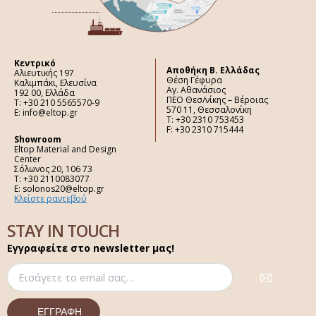
Κεντρικό
Aποθήκη Β. Ελλάδας
Αλιευτικής 197
Θέση Γέφυρα
Καλιμπάκι, Ελευσίνα
Αγ. Αθανάσιος
192 00, Ελλάδα
ΠΕΟ Θεσ/νίκης – Βέροιας
Τ: +30 210 5565570-9
570 11, Θεσσαλονίκη
E: info@eltop.gr
Τ: +30 2310 753453
F: +30 2310 715444
Showroom
Eltop Material and Design
Center
Σόλωνος 20, 106 73
Τ: +30 2110083077
E: solonos20@eltop.gr
Κλείστε ραντεβού
STAY IN TOUCH
Εγγραφείτε στο newsletter μας!