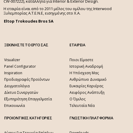
CW-007222), κατάλληλα για Interior & Exterior Design.
Η εταιρία είναι από το 2011 μέλος του ομίλου της Interwood
Ξυλεμπορίας Α.Τ.Ε.Ν.Ε, εισηγμένης στο Χ.A.
Eltop Trokoudes Bros SA
ΞΕΚΙΝΗΣΤΕ ΤΟ ΕΡΓΟ ΣΑΣ
ΕΤΑΙΡΕΙΑ
Visualizer
Ποιοι Είμαστε
Panel Configurator
Ιστορική Αναδρομή
Inspiration
Η Υπόσχεση Μας
Προδιαγραφές Προϊόντων
Ανθρώπινο Δυναμικό
Δειγματολόγια
Ευκαιρίες Καριέρας
Δίκτυο Συνεργατών
Αειφόρος Ανάπτυξη
Εξυπηρέτηση Επαγγελματία
Ο Όμιλος
Επικοινωνία
Τελευταία Νέα
ΠΡΟΙΟΝΤΙΚΕΣ ΚΑΤΗΓΟΡΙΕΣ
ΓΝΩΣΤΙΚΗ ΠΛΑΤΦΟΡΜΑ
Λύσεις Για Στοιχεία Επίπλων
Downloads