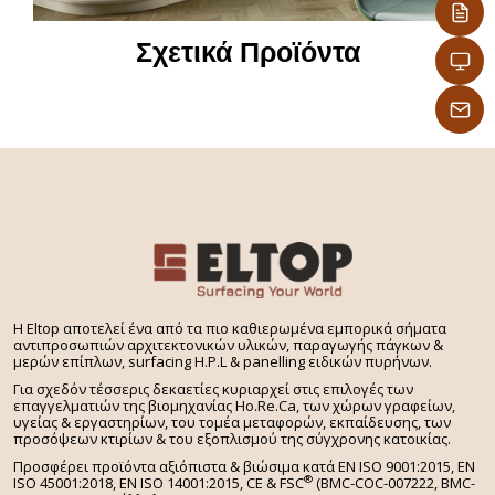
– Δεν χρειάζονται επεξεργασία άκρων,
προσφέρονται με σοκόριασμα επιλογής σας στις
Σχετικά Προϊόντα
διαμήκεις και εγκάρσιες άκρες
Ψάχνετε για πάγκο εργασίας για την κουζίνα σας
που να συνοδεύεται από ομοιόχρωμο τραπέζι, πάσο
ή νησίδα ειδικού σχεδίου? Επιλέξτε από το ευρύ
φάσμα των διαφορετικών στυλ & όψεων που
προσφέρει η Eltop: ξύλου, μαρμάρου, πέτρας,
τσιμέντου, αλουμίνιου, τεχνογρανίτη, μονόχρωμων,
κεραμικού.
H Eltop αποτελεί ένα από τα πιο καθιερωμένα εμπορικά σήματα
αντιπροσωπιών αρχιτεκτονικών υλικών, παραγωγής πάγκων &
μερών επίπλων, surfacing H.P.L & panelling ειδικών πυρήνων.
Για σχεδόν τέσσερις δεκαετίες κυριαρχεί στις επιλογές των
επαγγελματιών της βιομηχανίας Ho.Re.Ca, των χώρων γραφείων,
υγείας & εργαστηρίων, του τομέα μεταφορών, εκπαίδευσης, των
προσόψεων κτιρίων & του εξοπλισμού της σύγχρονης κατοικίας.
Προσφέρει προϊόντα αξιόπιστα & βιώσιμα κατά EN ISO 9001:2015, EN
®
ISO 45001:2018, EN ISO 14001:2015,
CE & FSC
(BMC-COC-007222, BMC-