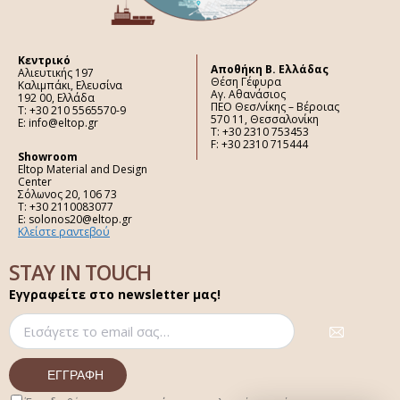
Κεντρικό
Aποθήκη Β. Ελλάδας
Αλιευτικής 197
Θέση Γέφυρα
Καλιμπάκι, Ελευσίνα
Αγ. Αθανάσιος
192 00, Ελλάδα
ΠΕΟ Θεσ/νίκης – Βέροιας
Τ: +30 210 5565570-9
570 11, Θεσσαλονίκη
E: info@eltop.gr
Τ: +30 2310 753453
F: +30 2310 715444
Showroom
Eltop Material and Design
Center
Σόλωνος 20, 106 73
Τ: +30 2110083077
E: solonos20@eltop.gr
Κλείστε ραντεβού
STAY IN TOUCH
Εγγραφείτε στο newsletter μας!