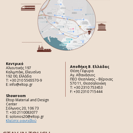
Κεντρικό
Aποθήκη Β. Ελλάδας
Αλιευτικής 197
Θέση Γέφυρα
Καλιμπάκι, Ελευσίνα
Αγ. Αθανάσιος
192 00, Ελλάδα
ΠΕΟ Θεσ/νίκης – Βέροιας
Τ: +30 210 5565570-9
570 11, Θεσσαλονίκη
E: info@eltop.gr
Τ: +30 2310 753453
F: +30 2310 715444
Showroom
Eltop Material and Design
Center
Σόλωνος 20, 106 73
Τ: +30 2110083077
E: solonos20@eltop.gr
Κλείστε ραντεβού