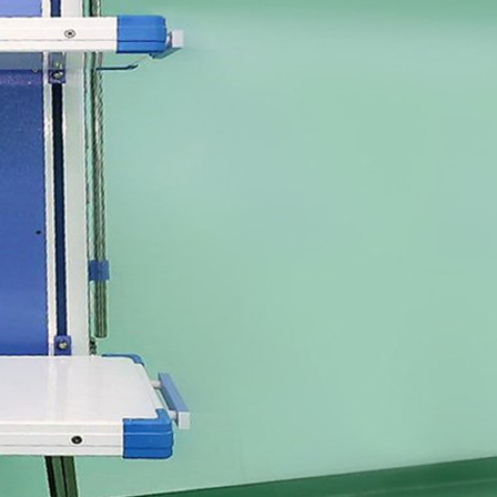
α τα Ευρωπαϊκά πρότυπα & έχουν 20ετή εγγύηση
ύκαυστα υλικά κατηγορίας CLASS 1 & CLASS 0 όταν αυτά τοποθετηθ
ιφάνεια
 χημικές ουσίες, τριβή, κρούση & χάραξη (έως & 20 φορές πιο ανθε
anels)
ι εύκολα και δεν ευνοούν την επ’ ανάπτυξη βακτηρίων και ιών
οβιακές ιδιότητες προστίθενται κατά την διάρκεια κατασκευής του υλ
ντων αργύρου προσφέρουν εξαιρετική απόδοση αποστείρωσης, δεν
 εμποδίζουν την ανάπτυξη βακτηρίων, μούχλας, ιών