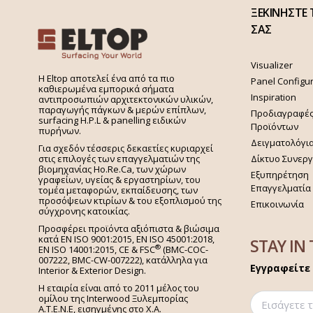
ΞΕΚΙΝΗΣΤΕ 
ΣΑΣ
Visualizer
H Eltop αποτελεί ένα από τα πιο
Panel Configu
καθιερωμένα εμπορικά σήματα
Inspiration
αντιπροσωπιών αρχιτεκτονικών υλικών,
παραγωγής πάγκων & μερών επίπλων,
Προδιαγραφέ
surfacing H.P.L & panelling ειδικών
Προϊόντων
πυρήνων.
Δειγματολόγι
Για σχεδόν τέσσερις δεκαετίες κυριαρχεί
στις επιλογές των επαγγελματιών της
Δίκτυο Συνερ
βιομηχανίας Ho.Re.Ca, των χώρων
Εξυπηρέτηση
γραφείων, υγείας & εργαστηρίων, του
Επαγγελματία
τομέα μεταφορών, εκπαίδευσης, των
προσόψεων κτιρίων & του εξοπλισμού της
Επικοινωνία
σύγχρονης κατοικίας.
Προσφέρει προϊόντα αξιόπιστα & βιώσιμα
κατά EN ISO 9001:2015, EN ISO 45001:2018,
STAY IN
®
EN ISO 14001:2015,
CE & FSC
(BMC-COC-
007222, BMC-CW-007222), κατάλληλα για
Εγγραφείτε 
Interior & Exterior Design.
Η εταιρία είναι από το 2011 μέλος του
ομίλου της Interwood Ξυλεμπορίας
Α.Τ.Ε.Ν.Ε, εισηγμένης στο Χ.A.