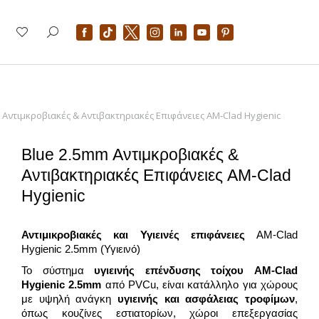
 Αντιμκροβιακές & Αντιβακτηριακές Επιφάνειες AM-Clad Hygienic
Blue 2.5mm Αντιμκροβιακές &
Αντιβακτηριακές Επιφάνειες AM-Clad
Hygienic
Αντιμικροβιακές και Υγιεινές επιφάνειες
AM-Clad
Hygienic 2.5mm (Υγιεινό)
Το σύστημα
υγιεινής επένδυσης τοίχου AM-Clad
Hygienic 2.5
mm
από PVCu, είναι κατάλληλο για χώρους
με υψηλή ανάγκη
υγιεινής και ασφάλειας τροφίμων
,
όπως κουζίνες εστιατορίων, χώροι επεξεργασίας