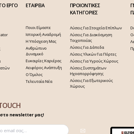
ΤΟ ΕΡΓΟ
ΕΤΑΙΡΕΙΑ
ΠΡΟΙΟΝΤΙΚΕΣ
Γ
ΚΑΤΗΓΟΡΙΕΣ
Π
Ποιοι Είμαστε
Λύσεις Για Στοιχεία Επίπλων
D
Ιστορική Αναδρομή
rator
Λύσεις Για Διακόσμηση
Ο
Τοιχοποιίας
Η Υπόσχεση Μας
Λ
Λύσεις Για Δάπεδα
Ανθρώπινο
ς
Π
Δυναμικό
Λύσεις Υλικών Για Πόρτες
Ευκαιρίες Καριέρας
α
Λύσεις Για Υγρούς Χώρους
Αειφόρος Ανάπτυξη
γατών
Λύσεις Συστημάτων
Ηχοαπορρόφησης
Ο Όμιλος
Λύσεις Για Εξωτερικούς
Τελευταία Νέα
Χώρους
 TOUCH
στο newsletter μας!