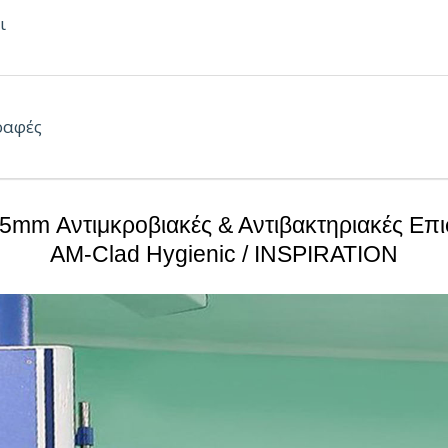
ι
0 x 2 mm
0 x 2 mm
ραφές
0 x 2 mm
.5mm Αντιμκροβιακές & Αντιβακτηριακές Επι
 x 2 mm
AM-Clad Hygienic / INSPIRATION
x 75 mm
ειες
AM-Clad Hygienic 2.5mm: