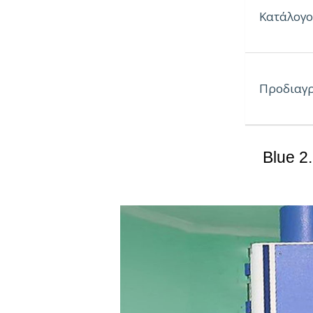
Κατάλογο
Φύλλα:
2438 x 122
2744 x 122
Προδιαγ
3048 x 122
Λωρίδες:
Blue 2
3048 x 300
Γωνίες:
3048 x 75 
Oι
επιφάν