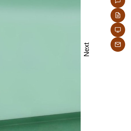
ούν επάνω σε
κτικά από τα
Next
ικού. Τα
 περιέχουν