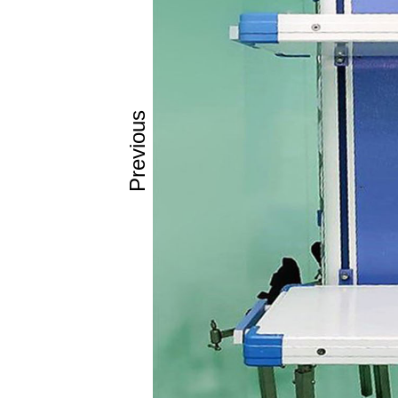
πληρούν όλ
είναι βραδ
άκαυστη επ
αντέχουν σε
απλά PVC p
Previous
καθαρίζοντα
οι αντιμικρ
σωμάτια ιό
τοξίνες και