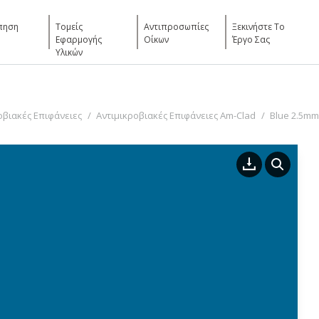
πηση
Τομείς
Αντιπροσωπίες
Ξεκινήστε Το
Εφαρμογής
Οίκων
Έργο Σας
Υλικών
οβιακές Επιφάνειες
Αντιμικροβιακές Επιφάνειες Am-Clad
Blue 2.5mm