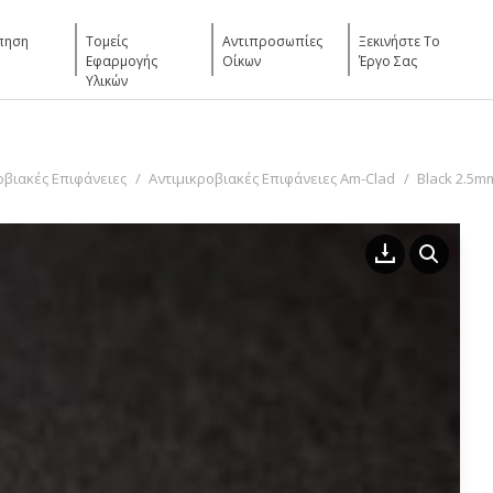
πηση
Τομείς
Αντιπροσωπίες
Ξεκινήστε Το
Εφαρμογής
Οίκων
Έργο Σας
Υλικών
οβιακές Επιφάνειες
Αντιμικροβιακές Επιφάνειες Am-Clad
Black 2.5m