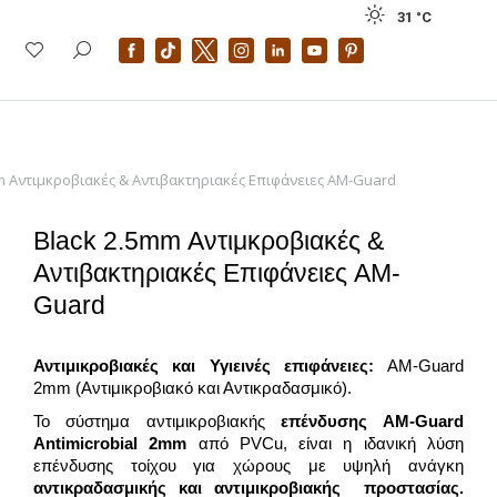
31 °
C
m Αντιμκροβιακές & Αντιβακτηριακές Επιφάνειες AM-Guard
Black 2.5mm Αντιμκροβιακές &
Αντιβακτηριακές Επιφάνειες AM-
Guard
Αντιμικροβιακές και Υγιεινές επιφάνειες:
AM-Guard
2mm (Αντιμικροβιακό και Αντικραδασμικό).
Το σύστημα αντιμικροβιακής
επένδυσης AM-Guard
Antimicrobial 2mm
από PVCu, είναι η ιδανική λύση
επένδυσης τοίχου για χώρους με υψηλή ανάγκη
αντικραδασμικής και αντιμικροβιακής προστασίας.