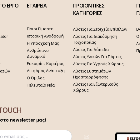
ΤΟ ΕΡΓΟ
ΕΤΑΙΡΕΙΑ
ΠΡΟΙΟΝΤΙΚΕΣ
Γ
ΚΑΤΗΓΟΡΙΕΣ
Π
Ποιοι Είμαστε
Λύσεις Για Στοιχεία Επίπλων
D
Ιστορική Αναδρομή
rator
Λύσεις Για Διακόσμηση
Ο
Τοιχοποιίας
Η Υπόσχεση Μας
Λ
Λύσεις Για Δάπεδα
Ανθρώπινο
ς
Π
Δυναμικό
Λύσεις Υλικών Για Πόρτες
Ευκαιρίες Καριέρας
α
Λύσεις Για Υγρούς Χώρους
Αειφόρος Ανάπτυξη
γατών
Λύσεις Συστημάτων
Ηχοαπορρόφησης
Ο Όμιλος
Λύσεις Για Εξωτερικούς
Τελευταία Νέα
Χώρους
 TOUCH
στο newsletter μας!