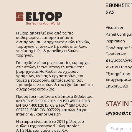
ΞΕΚΙΝΗΣΤΕ 
ΣΑΣ
Visualizer
H Eltop αποτελεί ένα από τα πιο
Panel Configu
καθιερωμένα εμπορικά σήματα
Inspiration
αντιπροσωπιών αρχιτεκτονικών υλικών,
παραγωγής πάγκων & μερών επίπλων,
Προδιαγραφέ
surfacing H.P.L & panelling ειδικών
Προϊόντων
πυρήνων.
Δειγματολόγι
Για σχεδόν τέσσερις δεκαετίες κυριαρχεί
στις επιλογές των επαγγελματιών της
Δίκτυο Συνερ
βιομηχανίας Ho.Re.Ca, των χώρων
Εξυπηρέτηση
γραφείων, υγείας & εργαστηρίων, του
Επαγγελματία
τομέα μεταφορών, εκπαίδευσης, των
προσόψεων κτιρίων & του εξοπλισμού της
Επικοινωνία
σύγχρονης κατοικίας.
Προσφέρει προϊόντα αξιόπιστα & βιώσιμα
κατά EN ISO 9001:2015, EN ISO 45001:2018,
STAY IN
®
EN ISO 14001:2015,
CE & FSC
(BMC-COC-
007222, BMC-CW-007222), κατάλληλα για
Εγγραφείτε 
Interior & Exterior Design.
Η εταιρία είναι από το 2011 μέλος του
ομίλου της Interwood Ξυλεμπορίας
Α.Τ.Ε.Ν.Ε, εισηγμένης στο Χ.A.