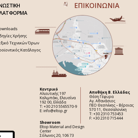
ΕΠΙΚΟΙΝΩΝΙΑ
ΝΩΣΤΙΚΗ
ΛΑΤΦΟΡΜΑ
ownloads
δηγίες Χρήσης
εξικό Τεχνικών Όρων
ροϊοντικός Κατάλογος
Κεντρικό
Aποθήκη Β. Ελλάδας
Αλιευτικής 197
Θέση Γέφυρα
Καλιμπάκι, Ελευσίνα
Αγ. Αθανάσιος
192 00, Ελλάδα
ΠΕΟ Θεσ/νίκης – Βέροιας
Τ: +30 210 5565570-9
570 11, Θεσσαλονίκη
E: info@eltop.gr
Τ: +30 2310 753453
F: +30 2310 715444
Showroom
Eltop Material and Design
Center
Σόλωνος 20, 106 73