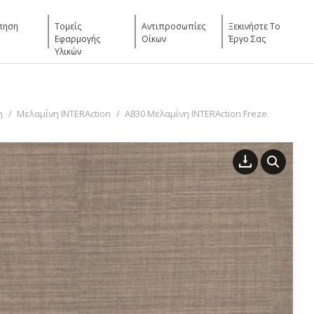
πηση
Τομείς
Αντιπροσωπίες
Ξεκινήστε Το
Εφαρμογής
Οίκων
Έργο Σας
Υλικών
η
Μελαμίνη INTERAction
A830 Μελαμίνη INTERAction Freze