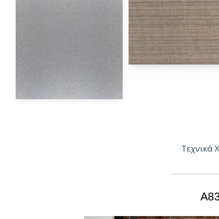
Τεχνικά 
Πάχη:
8, 
A83
Μήκος:
3