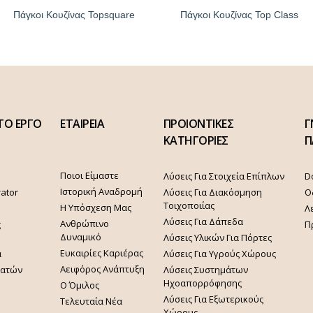
Πάγκοι Κουζίνας Topsquare
Πάγκοι Κουζίνας Top Class
ΤΟ ΕΡΓΟ
ΕΤΑΙΡΕΙΑ
ΠΡΟΙΟΝΤΙΚΕΣ
Γ
ΚΑΤΗΓΟΡΙΕΣ
Π
Ποιοι Είμαστε
Λύσεις Για Στοιχεία Επίπλων
D
Ιστορική Αναδρομή
rator
Λύσεις Για Διακόσμηση
Ο
Τοιχοποιίας
Η Υπόσχεση Μας
Λ
Λύσεις Για Δάπεδα
Ανθρώπινο
ς
Π
Δυναμικό
Λύσεις Υλικών Για Πόρτες
Ευκαιρίες Καριέρας
α
Λύσεις Για Υγρούς Χώρους
Αειφόρος Ανάπτυξη
γατών
Λύσεις Συστημάτων
Ηχοαπορρόφησης
Ο Όμιλος
Λύσεις Για Εξωτερικούς
Τελευταία Νέα
Χώρους