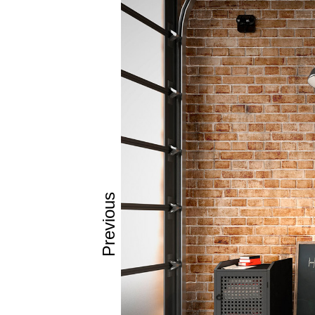
Πλάτη
Κούρβα:
ί
Πυρήνας:
Ιδιότητες:
– Υψηλή αι
– Ισχυρές 
– Δυνατότη
– Επιφάνει
Previous
– Υψηλή αν
– Ανθεκτικό
– Εύκολη μ