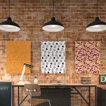
:
1.83m
σιο σόκορο
νοβοπάν P2
σθητική, υφή και αφή
αντοχές στη καθημερινή φθορά από τριβή, κρούση & χάραξη
τα εύκολου καθημερινού καθαρισμού με όλες τις οικιακές χημικές ο
α απόλυτα υγιεινή
τοχή στον αποχρωματισμό
τητα στη θερμότητα και τον ατμό
εταφορά και τοποθέτηση