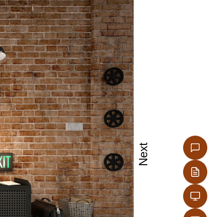
υσίες
Next