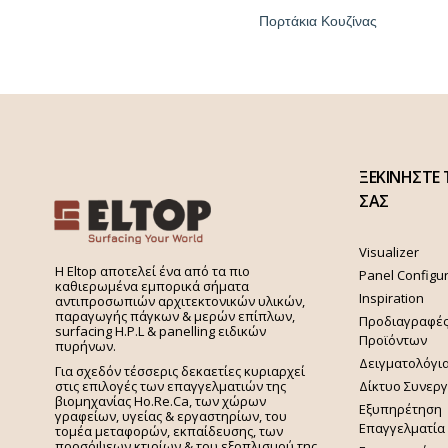
Πορτάκια Κουζίνας
ΞΕΚΙΝΗΣΤΕ 
ΣΑΣ
Visualizer
H Eltop αποτελεί ένα από τα πιο
Panel Configu
καθιερωμένα εμπορικά σήματα
Inspiration
αντιπροσωπιών αρχιτεκτονικών υλικών,
παραγωγής πάγκων & μερών επίπλων,
Προδιαγραφέ
surfacing H.P.L & panelling ειδικών
Προϊόντων
πυρήνων.
Δειγματολόγι
Για σχεδόν τέσσερις δεκαετίες κυριαρχεί
στις επιλογές των επαγγελματιών της
Δίκτυο Συνερ
βιομηχανίας Ho.Re.Ca, των χώρων
Εξυπηρέτηση
γραφείων, υγείας & εργαστηρίων, του
Επαγγελματία
τομέα μεταφορών, εκπαίδευσης, των
προσόψεων κτιρίων & του εξοπλισμού της