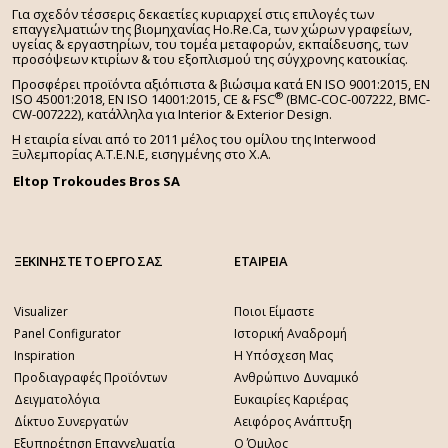
Για σχεδόν τέσσερις δεκαετίες κυριαρχεί στις επιλογές των
επαγγελματιών της βιομηχανίας Ho.Re.Ca, των χώρων γραφείων,
υγείας & εργαστηρίων, του τομέα μεταφορών, εκπαίδευσης, των
προσόψεων κτιρίων & του εξοπλισμού της σύγχρονης κατοικίας.
Προσφέρει προϊόντα αξιόπιστα & βιώσιμα κατά EN ISO 9001:2015, EN
®
ISO 45001:2018, EN ISO 14001:2015,
CE & FSC
(BMC-COC-007222, BMC-
CW-007222), κατάλληλα για Interior & Exterior Design.
Η εταιρία είναι από το 2011 μέλος του ομίλου της Interwood
Ξυλεμπορίας Α.Τ.Ε.Ν.Ε, εισηγμένης στο Χ.A.
Eltop Trokoudes Bros SA
ΞΕΚΙΝΗΣΤΕ ΤΟ ΕΡΓΟ ΣΑΣ
ΕΤΑΙΡΕΙΑ
Visualizer
Ποιοι Είμαστε
Panel Configurator
Ιστορική Αναδρομή
Inspiration
Η Υπόσχεση Μας
Προδιαγραφές Προϊόντων
Ανθρώπινο Δυναμικό
Δειγματολόγια
Ευκαιρίες Καριέρας
Δίκτυο Συνεργατών
Αειφόρος Ανάπτυξη
Εξυπηρέτηση Επαγγελματία
Ο Όμιλος