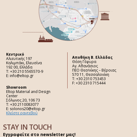
Κεντρικό
Aποθήκη Β. Ελλάδας
Αλιευτικής 197
Θέση Γέφυρα
Καλιμπάκι, Ελευσίνα
Αγ. Αθανάσιος
192 00, Ελλάδα
ΠΕΟ Θεσ/νίκης – Βέροιας
Τ: +30 210 5565570-9
570 11, Θεσσαλονίκη
E: info@eltop.gr
Τ: +30 2310 753453
F: +30 2310 715444
Showroom
Eltop Material and Design
Center
Σόλωνος 20, 106 73
Τ: +30 2110083077
E: solonos20@eltop.gr
Κλείστε ραντεβού
STAY IN TOUCH
Εγγραφείτε στο newsletter μας!