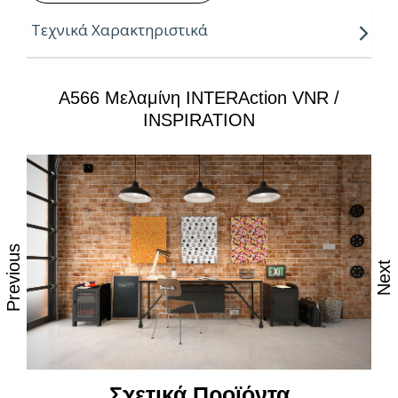
Τεχνικά Χαρακτηριστικά
Πάχη:
8, 18, 25mm
A566 Μελαμίνη INTERAction VNR /
Μήκος:
3.66m
INSPIRATION
Πλάτη:
1.83m
Κούρβα:
ίσιο σόκορο
Πυρήνας:
νοβοπάν P2
Ιδιότητες:
Previous
Next
– Υψηλή αισθητική, υφή και αφή
– Ισχυρές αντοχές στη καθημερινή φθορά από τριβή,
κρούση & χάραξη
– Δυνατότητα εύκολου καθημερινού καθαρισμού με
όλες τις οικιακές χημικές ουσίες
Σχετικά Προϊόντα