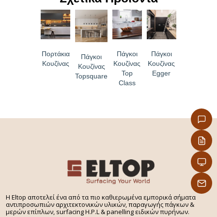
– Επιφάνεια απόλυτα υγιεινή
– Υψηλή αντοχή στον αποχρωματισμό
– Ανθεκτικότητα στη θερμότητα και τον ατμό
Πορτάκια
Πάγκοι
Πάγκοι
– Εύκολη μεταφορά και τοποθέτηση
Πάγκοι
Κουζίνας
Κουζίνας
Κουζίνας
Κουζίνας
Top
Egger
Topsquare
Class
H Eltop αποτελεί ένα από τα πιο καθιερωμένα εμπορικά σήματα
αντιπροσωπιών αρχιτεκτονικών υλικών, παραγωγής πάγκων &
μερών επίπλων, surfacing H.P.L & panelling ειδικών πυρήνων.