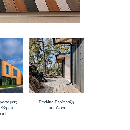
α
Προσόψεις
Decking Περίφραξη
ύ Χώρου
LunaWood
arl