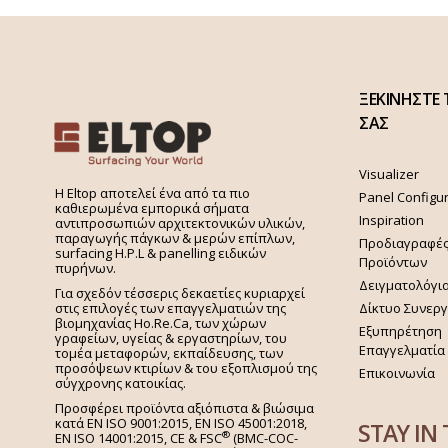
ΞΕΚΙΝΗΣΤΕ 
ΣΑΣ
Visualizer
H Eltop αποτελεί ένα από τα πιο
Panel Configu
καθιερωμένα εμπορικά σήματα
Inspiration
αντιπροσωπιών αρχιτεκτονικών υλικών,
παραγωγής πάγκων & μερών επίπλων,
Προδιαγραφέ
surfacing H.P.L & panelling ειδικών
Προϊόντων
πυρήνων.
Δειγματολόγι
Για σχεδόν τέσσερις δεκαετίες κυριαρχεί
στις επιλογές των επαγγελματιών της
Δίκτυο Συνερ
βιομηχανίας Ho.Re.Ca, των χώρων
Εξυπηρέτηση
γραφείων, υγείας & εργαστηρίων, του
Επαγγελματία
τομέα μεταφορών, εκπαίδευσης, των
προσόψεων κτιρίων & του εξοπλισμού της
Επικοινωνία
σύγχρονης κατοικίας.
Προσφέρει προϊόντα αξιόπιστα & βιώσιμα
κατά EN ISO 9001:2015, EN ISO 45001:2018,
STAY IN
®
EN ISO 14001:2015,
CE & FSC
(BMC-COC-