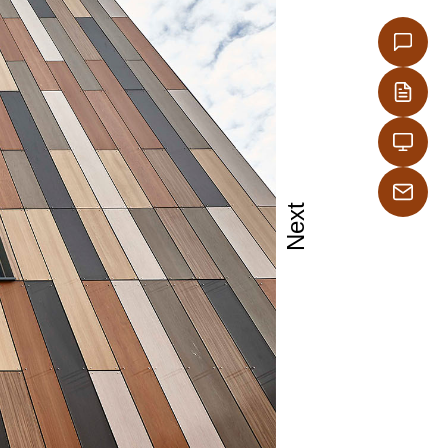
ματίζονται
ών
Next
στο
ης.
ός σκελετός ή
πώλεια