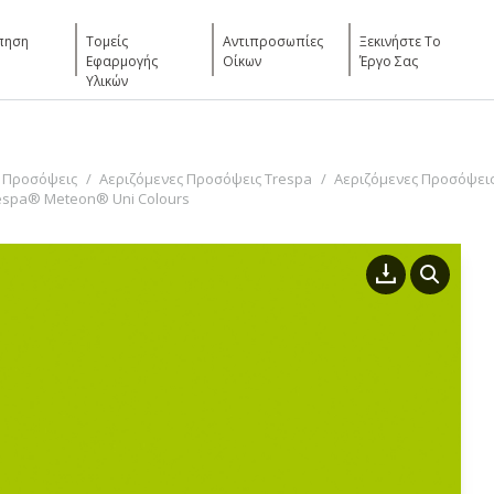
πηση
Τομείς
Αντιπροσωπίες
Ξεκινήστε Το
Εφαρμογής
Οίκων
Έργο Σας
Υλικών
 Προσόψεις
Αεριζόμενες Προσόψεις Trespa
Αεριζόμενες Προσόψεις
espa® Meteon® Uni Colours