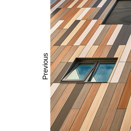
Fire retarda
Χαρακτηρ
Πλούσια γκ
Διάφορα fo
Προστασία 
Ισχυρή μηχ
επιδράσεων
Previous
Χημικές ιδι
Standard β
(Bs1, d0)
Πολύ εύκολ
Σταθερότητ
Χαμηλός στα
Γρήγορη, ε
κολλητό)
Μηδενική 
Ενεργειακή