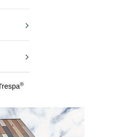
®
Trespa