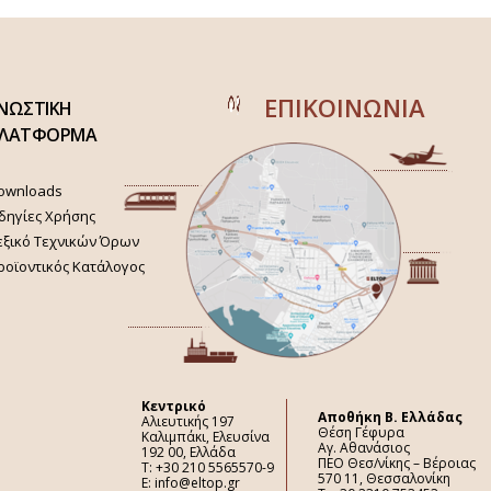
ΕΠΙΚΟΙΝΩΝΙΑ
ΝΩΣΤΙΚΗ
ΛΑΤΦΟΡΜΑ
ownloads
δηγίες Χρήσης
εξικό Τεχνικών Όρων
ροϊοντικός Κατάλογος
Κεντρικό
Aποθήκη Β. Ελλάδας
Αλιευτικής 197
Θέση Γέφυρα
Καλιμπάκι, Ελευσίνα
Αγ. Αθανάσιος
192 00, Ελλάδα
ΠΕΟ Θεσ/νίκης – Βέροιας
Τ: +30 210 5565570-9
570 11, Θεσσαλονίκη
E: info@eltop.gr