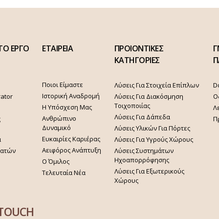
ΤΟ ΕΡΓΟ
ΕΤΑΙΡΕΙΑ
ΠΡΟΙΟΝΤΙΚΕΣ
Γ
ΚΑΤΗΓΟΡΙΕΣ
Π
Ποιοι Είμαστε
Λύσεις Για Στοιχεία Επίπλων
D
Ιστορική Αναδρομή
rator
Λύσεις Για Διακόσμηση
Ο
Τοιχοποιίας
Η Υπόσχεση Μας
Λ
Λύσεις Για Δάπεδα
Ανθρώπινο
ς
Π
Δυναμικό
Λύσεις Υλικών Για Πόρτες
Ευκαιρίες Καριέρας
α
Λύσεις Για Υγρούς Χώρους
Αειφόρος Ανάπτυξη
γατών
Λύσεις Συστημάτων
Ηχοαπορρόφησης
Ο Όμιλος
Λύσεις Για Εξωτερικούς
Τελευταία Νέα
Χώρους
 TOUCH