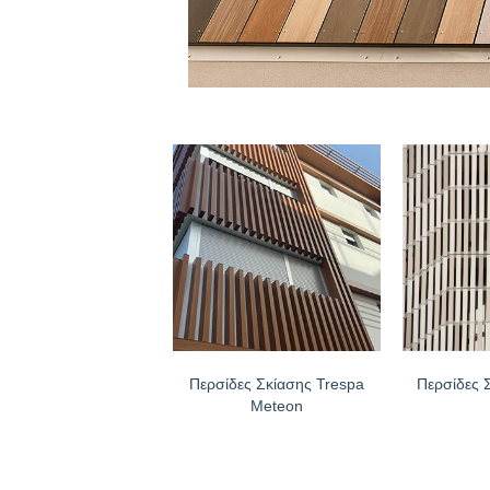
θερμότητας 
10ετή εγγύ
Πλήρης σει
Περσίδες Σκίασης Trespa
Περσίδες 
Meteon