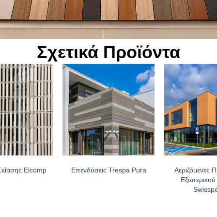
το χειμώνα και τη μετάδοσή της το καλοκαίρι.
ηση για οποιοδήποτε μέρος του κόσμου
ρά πιστοποιητικών σύμφωνα με τα αυστηρότερα Ευρωπαϊκά πρότυπ
Σχετικά Προϊόντα
Σκίασης Elcomp
Επενδύσεις Trespa Pura
Αεριζόμενες 
Εξωτερικο
Swisspe