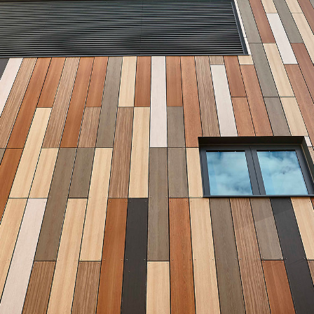
nt
ιστικά
άμα χρωμάτων και επιφανειών
rmat διαστάσεων φύλλου για ελαχιστοποίηση της φύρας κοπής
από την υπεριώδη ακτινοβολία & τις καιρικές συνθήκες, δεν αποχρω
ανική αντοχή έναντι κρούσεων, τάσεων, χημικών και περιβαλλοντικ
, δεν φθείρονται, δεν σαπίζουν, έχουν ισχυρή ανθεκτικότητα
ότητες αμετάβλητες σε δοκιμές στους 180ºC
αθμός καύσης χωρίς σταγονίδια (Ds2, d0) ή κατ’ απαίτηση βραδύκαυ
ος καθαρισμός, ακόμη και από γκράφιτι
α διαστάσεων και επιπεδότητας
τικός ηλεκτρισμός με αποτέλεσμα να μην ευνοεί το επικάθισμα σκόν
ύκολη και ασφαλής τοποθέτηση με εμφανή ή αφανή τρόπο (μεταλλικ
συντήρηση
 αποδοτικότητα, δεν δημιουργεί θερμογέφυρες περιορίζοντας την α