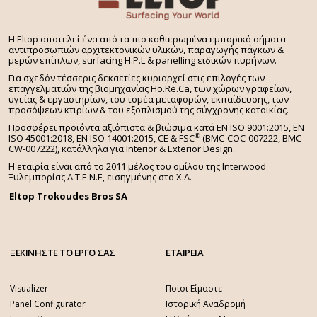
ευνοεί το επικάθισμα σκόνης.
Γρήγορη, εύκολη και ασφαλής τοποθέτηση με εμφανή ή
H Eltop αποτελεί ένα από τα πιο καθιερωμένα εμπορικά σήματα
αφανή τρόπο (μεταλλικός σκελετός ή κολλητό)
αντιπροσωπιών αρχιτεκτονικών υλικών, παραγωγής πάγκων &
Μηδενική συντήρηση
μερών επίπλων, surfacing H.P.L & panelling ειδικών πυρήνων.
Ενεργειακή αποδοτικότητα, δεν δημιουργεί
Για σχεδόν τέσσερις δεκαετίες κυριαρχεί στις επιλογές των
επαγγελματιών της βιομηχανίας Ho.Re.Ca, των χώρων γραφείων,
θερμογέφυρες περιορίζοντας την απώλεια θερμότητας
υγείας & εργαστηρίων, του τομέα μεταφορών, εκπαίδευσης, των
προσόψεων κτιρίων & του εξοπλισμού της σύγχρονης κατοικίας.
το χειμώνα και τη μετάδοσή της το καλοκαίρι.
Προσφέρει προϊόντα αξιόπιστα & βιώσιμα κατά EN ISO 9001:2015, EN
10ετή εγγύηση για οποιοδήποτε μέρος του κόσμου
®
ISO 45001:2018, EN ISO 14001:2015,
CE & FSC
(BMC-COC-007222, BMC-
Πλήρης σειρά πιστοποιητικών σύμφωνα με τα
CW-007222), κατάλληλα για Interior & Exterior Design.
αυστηρότερα Ευρωπαϊκά πρότυπα
Η εταιρία είναι από το 2011 μέλος του ομίλου της Interwood
Ξυλεμπορίας Α.Τ.Ε.Ν.Ε, εισηγμένης στο Χ.A.
Eltop Trokoudes Bros SA
ΞΕΚΙΝΗΣΤΕ ΤΟ ΕΡΓΟ ΣΑΣ
ΕΤΑΙΡΕΙΑ
Visualizer
Ποιοι Είμαστε
Panel Configurator
Ιστορική Αναδρομή