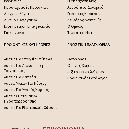
Inspiration
Η Υπόσχεση Μας
Προδιαγραφές Προϊόντων
Ανθρώπινο Δυναμικό
Δειγματολόγια
Ευκαιρίες Καριέρας
Δίκτυο Συνεργατών
Αειφόρος Ανάπτυξη
Εξυπηρέτηση Επαγγελματία
Ο Όμιλος
Επικοινωνία
Τελευταία Νέα
ΠΡΟΙΟΝΤΙΚΕΣ ΚΑΤΗΓΟΡΙΕΣ
ΓΝΩΣΤΙΚΗ ΠΛΑΤΦΟΡΜΑ
Λύσεις Για Στοιχεία Επίπλων
Downloads
Λύσεις Για Διακόσμηση
Οδηγίες Χρήσης
Τοιχοποιίας
Λεξικό Τεχνικών Όρων
Λύσεις Για Δάπεδα
Προϊοντικός Κατάλογος
Λύσεις Υλικών Για Πόρτες
Λύσεις Για Υγρούς Χώρους
Λύσεις Συστημάτων
Ηχοαπορρόφησης
Λύσεις Για Εξωτερικούς Χώρους