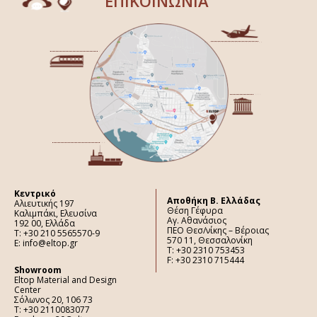
ΕΠΙΚΟΙΝΩΝΙΑ
Κεντρικό
Aποθήκη Β. Ελλάδας
Αλιευτικής 197
Θέση Γέφυρα
Καλιμπάκι, Ελευσίνα
Αγ. Αθανάσιος
192 00, Ελλάδα
ΠΕΟ Θεσ/νίκης – Βέροιας
Τ: +30 210 5565570-9
570 11, Θεσσαλονίκη
E: info@eltop.gr
Τ: +30 2310 753453
F: +30 2310 715444
Showroom
Eltop Material and Design
Center
Σόλωνος 20, 106 73
Τ: +30 2110083077