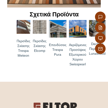
Χαρακτηριστικά
Σχετικά Προϊόντα
Πλούσια γκάμα χρωμάτων και επιφανειών
Διάφορα format διαστάσεων φύλλου για
ελαχιστοποίηση της φύρας κοπής
Προστασία από την υπεριώδη ακτινοβολία & τις
καιρικές συνθήκες, δεν αποχρωματίζονται
Περσίδες
Περσίδες
Decking
Επενδύσεις
Αεριζόμενες
Σκίασης
Σκίασης
Ισχυρή μηχανική αντοχή έναντι κρούσεων, τάσεων,
Περίφραξη
Trespa
Προσόψεις
Trespa
Elcomp
χημικών και περιβαλλοντικών επιδράσεων, δεν
LunaWood
Pura
Εξωτερικού
Meteon
φθείρονται, δεν σαπίζουν, έχουν ισχυρή ανθεκτικότητα
Χώρου
Χημικές ιδιότητες αμετάβλητες σε δοκιμές στους 180ºC
Swisspearl
Standard βαθμός καύσης χωρίς σταγονίδια (Ds2, d0) ή
κατ’ απαίτηση βραδύκαυστο
(Bs1, d0)
Πολύ εύκολος καθαρισμός, ακόμη και από γκράφιτι
Σταθερότητα διαστάσεων και επιπεδότητας
Χαμηλός στατικός ηλεκτρισμός με αποτέλεσμα να μην