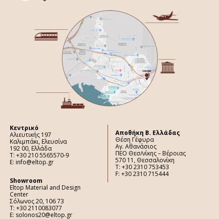
Κεντρικό
Aποθήκη Β. Ελλάδας
Αλιευτικής 197
Θέση Γέφυρα
Καλιμπάκι, Ελευσίνα
Αγ. Αθανάσιος
192 00, Ελλάδα
ΠΕΟ Θεσ/νίκης – Βέροιας
Τ: +30 210 5565570-9
570 11, Θεσσαλονίκη
E: info@eltop.gr
Τ: +30 2310 753453
F: +30 2310 715444
Showroom
Eltop Material and Design
Center
Σόλωνος 20, 106 73
Τ: +30 2110083077
E: solonos20@eltop.gr