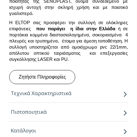
ποιότητας της SENOPLAST, όνομα συνδεδεμένο με
ισχυρή αντοχή στην σκληρή χρήση και με ποιοτικό
γυαλιστερό.
Η ELTOP σας προσφέρει την συλλογή σε ολόκληρες
επιφάνειες
που παράγει η ίδια στην Ελλάδα
ή σε
πορτάκια κομμένα διαστασιολογημένα, σοκοριασμένα 4
πλευρές και τρυπημένα, έτοιμα για άμεση τοποθέτηση. Η
συλλογή υποστηρίζεται από ομοιόχρωμο pvc 22/1mm,
απόλυτου οπτικού ταιριάσματος και επεξεργασίες
συγκόλλησης LASER και PU.
Ζητήστε Πληροφορίες
Τεχνικά Χαρακτηριστικά
Παραγόμενο μήκος:
2.80m
Πιστοποιητικά
Παραγόμενο πλάτος:
2.07m
Κατάλογοι
Πάχος:
18mm