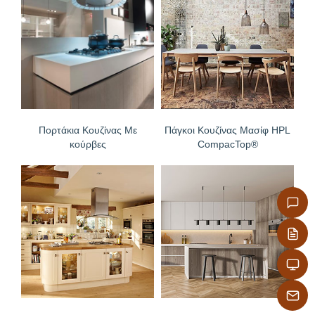
– Υψηλή αντοχή στα χημικά
– Εύκολη επεξεργασία
Πορτάκια Κουζίνας Με
Πάγκοι Κουζίνας Μασίφ HPL
κούρβες
CompacTop®