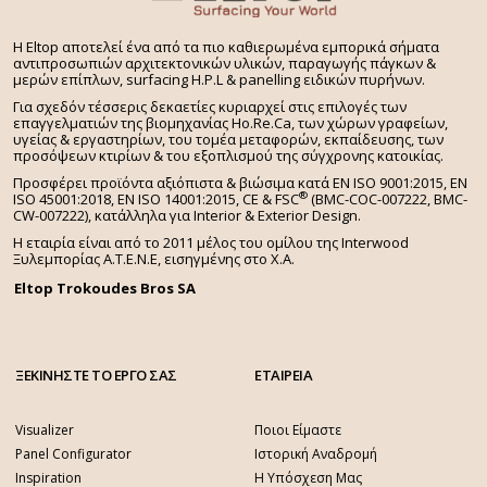
H Eltop αποτελεί ένα από τα πιο καθιερωμένα εμπορικά σήματα
αντιπροσωπιών αρχιτεκτονικών υλικών, παραγωγής πάγκων &
μερών επίπλων, surfacing H.P.L & panelling ειδικών πυρήνων.
Για σχεδόν τέσσερις δεκαετίες κυριαρχεί στις επιλογές των
επαγγελματιών της βιομηχανίας Ho.Re.Ca, των χώρων γραφείων,
υγείας & εργαστηρίων, του τομέα μεταφορών, εκπαίδευσης, των
προσόψεων κτιρίων & του εξοπλισμού της σύγχρονης κατοικίας.
Προσφέρει προϊόντα αξιόπιστα & βιώσιμα κατά EN ISO 9001:2015, EN
®
ISO 45001:2018, EN ISO 14001:2015,
CE & FSC
(BMC-COC-007222, BMC-
CW-007222), κατάλληλα για Interior & Exterior Design.
Η εταιρία είναι από το 2011 μέλος του ομίλου της Interwood
Ξυλεμπορίας Α.Τ.Ε.Ν.Ε, εισηγμένης στο Χ.A.
Eltop Trokoudes Bros SA
ΞΕΚΙΝΗΣΤΕ ΤΟ ΕΡΓΟ ΣΑΣ
ΕΤΑΙΡΕΙΑ
Visualizer
Ποιοι Είμαστε
Panel Configurator
Ιστορική Αναδρομή
Inspiration
Η Υπόσχεση Μας