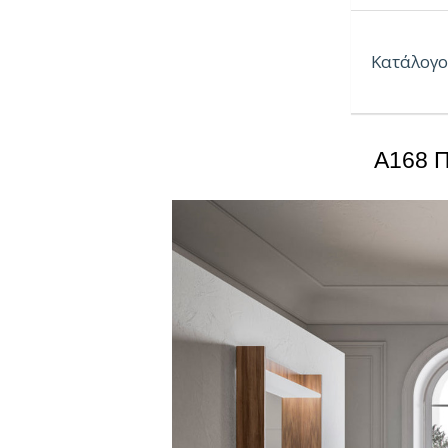
Πάχος:
Πίσω
Κατάλογο
Κούρβα:
ί
Πυρήνας:
A168 Π
Ιδιότητες:
– Εξαιρετικ
– Ανθεκτικά
– Υψηλές α
– Δυνατότη
– Επιφάνει
– Υψηλή αν
– Υψηλή αν