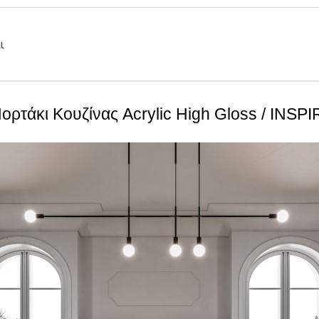
18mm
 όψη:
λευκό ματ
ι
σιο σόκορο
mdf
ορτάκι Κουζίνας Acrylic High Gloss / INSP
ή Γυαλιστερή επιφάνεια High Gloss Antiscratch
 στη θερμότητα και τον ατμό
ντοχές στη καθημερινή φθορά από τριβή, κρούση & χάραξη
τα εύκολου καθημερινού καθαρισμού
α απόλυτα υγιεινή
τοχή στον αποχρωματισμό και το θάμπωμα
τοχή στα χημικά