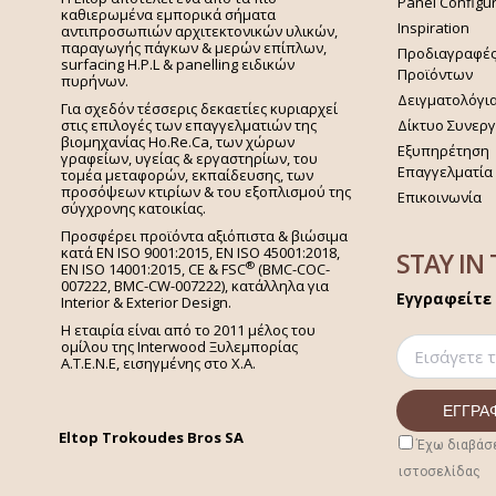
Panel Configu
καθιερωμένα εμπορικά σήματα
Inspiration
αντιπροσωπιών αρχιτεκτονικών υλικών,
παραγωγής πάγκων & μερών επίπλων,
Προδιαγραφέ
surfacing H.P.L & panelling ειδικών
Προϊόντων
πυρήνων.
Δειγματολόγι
Για σχεδόν τέσσερις δεκαετίες κυριαρχεί
στις επιλογές των επαγγελματιών της
Δίκτυο Συνερ
βιομηχανίας Ho.Re.Ca, των χώρων
Εξυπηρέτηση
γραφείων, υγείας & εργαστηρίων, του
Επαγγελματία
τομέα μεταφορών, εκπαίδευσης, των
προσόψεων κτιρίων & του εξοπλισμού της
Επικοινωνία
σύγχρονης κατοικίας.
Προσφέρει προϊόντα αξιόπιστα & βιώσιμα
κατά EN ISO 9001:2015, EN ISO 45001:2018,
STAY IN
®
EN ISO 14001:2015,
CE & FSC
(BMC-COC-
007222, BMC-CW-007222), κατάλληλα για
Εγγραφείτε 
Interior & Exterior Design.
Η εταιρία είναι από το 2011 μέλος του
ομίλου της Interwood Ξυλεμπορίας
Α.Τ.Ε.Ν.Ε, εισηγμένης στο Χ.A.
Eltop Trokoudes Bros SA
Έχω διαβάσε
ιστοσελίδας