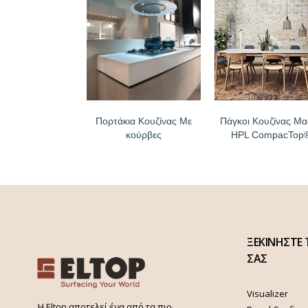
Πορτάκια Κουζίνας Με
Πάγκοι Κουζίνας Μα
κούρβες
HPL CompacTop
ΞΕΚΙΝΗΣΤΕ 
ΣΑΣ
Visualizer
H Eltop αποτελεί ένα από τα πιο