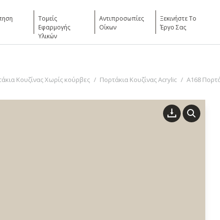
πηση
Τομείς
Αντιπροσωπίες
Ξεκινήστε Το
Εφαρμογής
Οίκων
Έργο Σας
Υλικών
άκια Κουζίνας Χωρίς κούρβες
Πορτάκια Κουζίνας Acrylic
A168 Πορτά