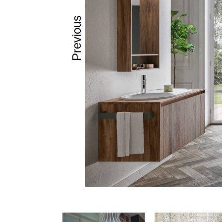
– Εύκολη ε
Previous