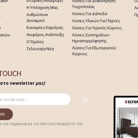
Ιστορική Αναδρομή
rator
Λύσεις Για Διακόσμηση
Ο
Τοιχοποιίας
Η Υπόσχεση Μας
Λ
Λύσεις Για Δάπεδα
Ανθρώπινο
ς
Π
Δυναμικό
Λύσεις Υλικών Για Πόρτες
Ευκαιρίες Καριέρας
α
Λύσεις Για Υγρούς Χώρους
Αειφόρος Ανάπτυξη
γατών
Λύσεις Συστημάτων
Ηχοαπορρόφησης
Ο Όμιλος
Λύσεις Για Εξωτερικούς
Τελευταία Νέα
Χώρους
 TOUCH
στο newsletter μας!
ι και συμφωνώ με την πολιτική απορρήτου της