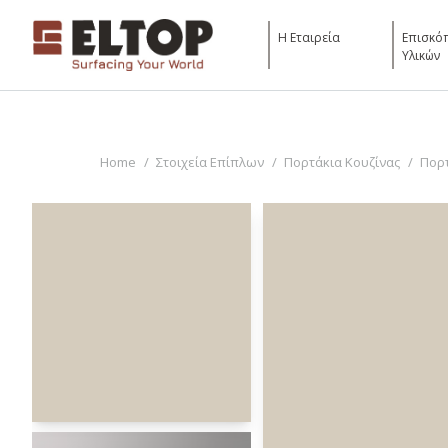
Η Εταιρεία
Επισκό
Υλικών
You are here:
Home
Στοιχεία Επίπλων
Πορτάκια Κουζίνας
Πορτ