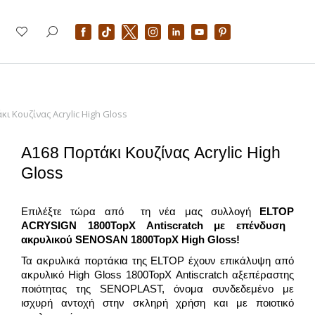
κι Κουζίνας Acrylic High Gloss
A168 Πορτάκι Κουζίνας Acrylic High
Gloss
Επιλέξτε τώρα από τη νέα μας συλλογή
ELTOP
ACRYSIGN 1800TopX Antiscratch με επένδυση
ακρυλικού
SENOSAN 1800TopX
High Gloss!
Τα ακρυλικά πορτάκια της ELTOP έχουν επικάλυψη από
ακρυλικό High Gloss 1800TopX Antiscratch αξεπέραστης
ποιότητας της SENOPLAST, όνομα συνδεδεμένο με
ισχυρή αντοχή στην σκληρή χρήση και με ποιοτικό