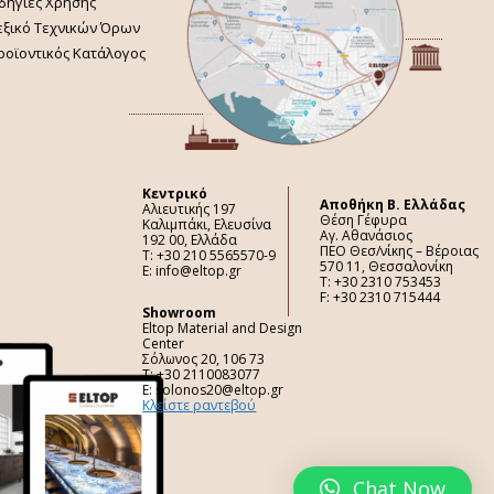
δηγίες Χρήσης
εξικό Τεχνικών Όρων
ροϊοντικός Κατάλογος
Κεντρικό
Aποθήκη Β. Ελλάδας
Αλιευτικής 197
Θέση Γέφυρα
Καλιμπάκι, Ελευσίνα
Αγ. Αθανάσιος
192 00, Ελλάδα
ΠΕΟ Θεσ/νίκης – Βέροιας
Τ: +30 210 5565570-9
570 11, Θεσσαλονίκη
E: info@eltop.gr
Τ: +30 2310 753453
F: +30 2310 715444
Showroom
Eltop Material and Design
Center
Σόλωνος 20, 106 73
Τ: +30 2110083077
E: solonos20@eltop.gr
Κλείστε ραντεβού
Chat Now