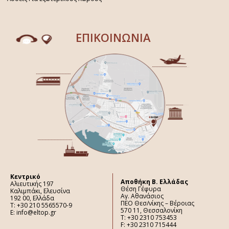
ΕΠΙΚΟΙΝΩΝΙΑ
Κεντρικό
Aποθήκη Β. Ελλάδας
Αλιευτικής 197
Θέση Γέφυρα
Καλιμπάκι, Ελευσίνα
Αγ. Αθανάσιος
192 00, Ελλάδα
ΠΕΟ Θεσ/νίκης – Βέροιας
Τ: +30 210 5565570-9
570 11, Θεσσαλονίκη
E: info@eltop.gr
Τ: +30 2310 753453
F: +30 2310 715444