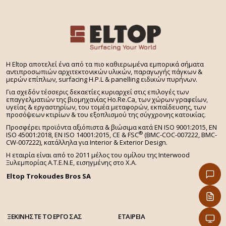
H Eltop αποτελεί ένα από τα πιο καθιερωμένα εμπορικά σήματα
αντιπροσωπιών αρχιτεκτονικών υλικών, παραγωγής πάγκων &
μερών επίπλων, surfacing H.P.L & panelling ειδικών πυρήνων.
Για σχεδόν τέσσερις δεκαετίες κυριαρχεί στις επιλογές των
επαγγελματιών της βιομηχανίας Ho.Re.Ca, των χώρων γραφείων,
υγείας & εργαστηρίων, του τομέα μεταφορών, εκπαίδευσης, των
προσόψεων κτιρίων & του εξοπλισμού της σύγχρονης κατοικίας.
Προσφέρει προϊόντα αξιόπιστα & βιώσιμα κατά EN ISO 9001:2015, EN
®
ISO 45001:2018, EN ISO 14001:2015,
CE & FSC
(BMC-COC-007222, BMC-
CW-007222), κατάλληλα για Interior & Exterior Design.
Η εταιρία είναι από το 2011 μέλος του ομίλου της Interwood
Ξυλεμπορίας Α.Τ.Ε.Ν.Ε, εισηγμένης στο Χ.A.
Eltop Trokoudes Bros SA
ΞΕΚΙΝΗΣΤΕ ΤΟ ΕΡΓΟ ΣΑΣ
ΕΤΑΙΡΕΙΑ