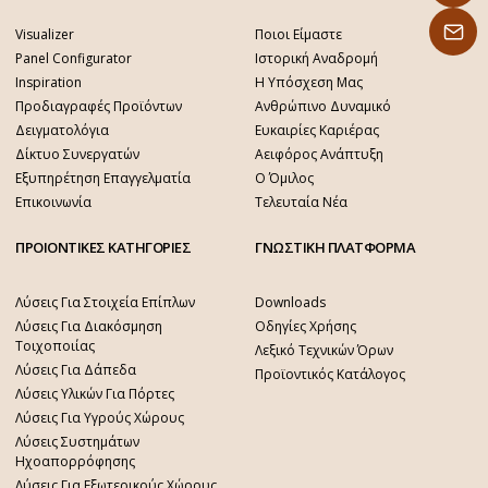
Visualizer
Ποιοι Είμαστε
Panel Configurator
Ιστορική Αναδρομή
Inspiration
Η Υπόσχεση Μας
Προδιαγραφές Προϊόντων
Ανθρώπινο Δυναμικό
Δειγματολόγια
Ευκαιρίες Καριέρας
Δίκτυο Συνεργατών
Αειφόρος Ανάπτυξη
Εξυπηρέτηση Επαγγελματία
Ο Όμιλος
Επικοινωνία
Τελευταία Νέα
ΠΡΟΙΟΝΤΙΚΕΣ ΚΑΤΗΓΟΡΙΕΣ
ΓΝΩΣΤΙΚΗ ΠΛΑΤΦΟΡΜΑ
Λύσεις Για Στοιχεία Επίπλων
Downloads
Λύσεις Για Διακόσμηση
Οδηγίες Χρήσης
Τοιχοποιίας
Λεξικό Τεχνικών Όρων
Λύσεις Για Δάπεδα
Προϊοντικός Κατάλογος
Λύσεις Υλικών Για Πόρτες
Λύσεις Για Υγρούς Χώρους
Λύσεις Συστημάτων
Ηχοαπορρόφησης
Λύσεις Για Εξωτερικούς Χώρους