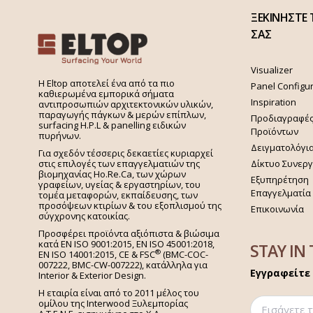
ΞΕΚΙΝΗΣΤΕ 
ΣΑΣ
Visualizer
H Eltop αποτελεί ένα από τα πιο
Panel Configu
καθιερωμένα εμπορικά σήματα
Inspiration
αντιπροσωπιών αρχιτεκτονικών υλικών,
παραγωγής πάγκων & μερών επίπλων,
Προδιαγραφέ
surfacing H.P.L & panelling ειδικών
Προϊόντων
πυρήνων.
Δειγματολόγι
Για σχεδόν τέσσερις δεκαετίες κυριαρχεί
στις επιλογές των επαγγελματιών της
Δίκτυο Συνερ
βιομηχανίας Ho.Re.Ca, των χώρων
Εξυπηρέτηση
γραφείων, υγείας & εργαστηρίων, του
Επαγγελματία
τομέα μεταφορών, εκπαίδευσης, των
προσόψεων κτιρίων & του εξοπλισμού της
Επικοινωνία
σύγχρονης κατοικίας.
Προσφέρει προϊόντα αξιόπιστα & βιώσιμα
κατά EN ISO 9001:2015, EN ISO 45001:2018,
STAY IN
®
EN ISO 14001:2015,
CE & FSC
(BMC-COC-
007222, BMC-CW-007222), κατάλληλα για
Εγγραφείτε 
Interior & Exterior Design.
Η εταιρία είναι από το 2011 μέλος του
ομίλου της Interwood Ξυλεμπορίας