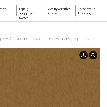
πηση
Τομείς
Αντιπροσωπίες
Ξεκινήστε Το
Εφαρμογής
Οίκων
Έργο Σας
Υλικών
η
Μελαμίνες Finsa
8AR Bronce Salvora Μελαμίνη Finsa Moon