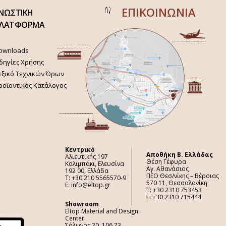
ΕΠΙΚΟΙΝΩΝΙΑ
ΝΩΣΤΙΚΗ
ΛΑΤΦΟΡΜΑ
ownloads
δηγίες Χρήσης
εξικό Τεχνικών Όρων
ροϊοντικός Κατάλογος
Κεντρικό
Aποθήκη Β. Ελλάδας
Αλιευτικής 197
Θέση Γέφυρα
Καλιμπάκι, Ελευσίνα
Αγ. Αθανάσιος
192 00, Ελλάδα
ΠΕΟ Θεσ/νίκης – Βέροιας
Τ: +30 210 5565570-9
570 11, Θεσσαλονίκη
E: info@eltop.gr
Τ: +30 2310 753453
F: +30 2310 715444
Showroom
Eltop Material and Design
Center
Σόλωνος 20, 106 73