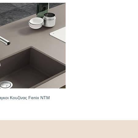
γκοι Κουζίνας Fenix NTM