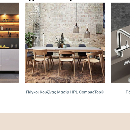
Πάγκοι Κουζίνας Μασίφ HPL CompacTop®
Πά