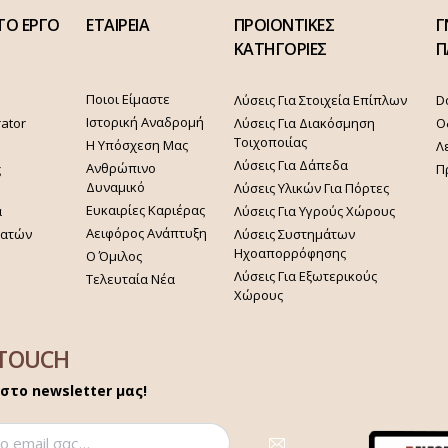
ΤΟ ΕΡΓΟ
ΕΤΑΙΡΕΙΑ
ΠΡΟΙΟΝΤΙΚΕΣ
Γ
ΚΑΤΗΓΟΡΙΕΣ
Π
Ποιοι Είμαστε
Λύσεις Για Στοιχεία Επίπλων
D
Ιστορική Αναδρομή
rator
Λύσεις Για Διακόσμηση
Ο
Τοιχοποιίας
Η Υπόσχεση Μας
Λ
Λύσεις Για Δάπεδα
Ανθρώπινο
ς
Π
Δυναμικό
Λύσεις Υλικών Για Πόρτες
Ευκαιρίες Καριέρας
α
Λύσεις Για Υγρούς Χώρους
Αειφόρος Ανάπτυξη
γατών
Λύσεις Συστημάτων
Ηχοαπορρόφησης
Ο Όμιλος
Λύσεις Για Εξωτερικούς
Τελευταία Νέα
Χώρους
 TOUCH
στο newsletter μας!