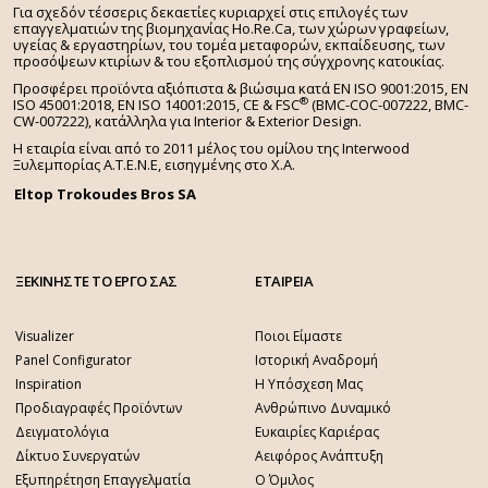
Για σχεδόν τέσσερις δεκαετίες κυριαρχεί στις επιλογές των
επαγγελματιών της βιομηχανίας Ho.Re.Ca, των χώρων γραφείων,
υγείας & εργαστηρίων, του τομέα μεταφορών, εκπαίδευσης, των
προσόψεων κτιρίων & του εξοπλισμού της σύγχρονης κατοικίας.
Προσφέρει προϊόντα αξιόπιστα & βιώσιμα κατά EN ISO 9001:2015, EN
®
ISO 45001:2018, EN ISO 14001:2015,
CE & FSC
(BMC-COC-007222, BMC-
CW-007222), κατάλληλα για Interior & Exterior Design.
Η εταιρία είναι από το 2011 μέλος του ομίλου της Interwood
Ξυλεμπορίας Α.Τ.Ε.Ν.Ε, εισηγμένης στο Χ.A.
Eltop Trokoudes Bros SA
ΞΕΚΙΝΗΣΤΕ ΤΟ ΕΡΓΟ ΣΑΣ
ΕΤΑΙΡΕΙΑ
Visualizer
Ποιοι Είμαστε
Panel Configurator
Ιστορική Αναδρομή
Inspiration
Η Υπόσχεση Μας
Προδιαγραφές Προϊόντων
Ανθρώπινο Δυναμικό
Δειγματολόγια
Ευκαιρίες Καριέρας
Δίκτυο Συνεργατών
Αειφόρος Ανάπτυξη
Εξυπηρέτηση Επαγγελματία
Ο Όμιλος