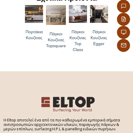
κατάλληλη για τρόφιμα
– Υψηλή λειτουργικότητα λόγω ισχυρής μηχανικής
αντοχής
Πορτάκια
Πάγκοι
Πάγκοι
– Εξαιρετικές υφές και αφή επιφάνειας
Πάγκοι
Κουζίνας
Κουζίνας
Κουζίνας
Κουζίνας
Top
Egger
Topsquare
Class
H Eltop αποτελεί ένα από τα πιο καθιερωμένα εμπορικά σήματα
αντιπροσωπιών αρχιτεκτονικών υλικών, παραγωγής πάγκων &
μερών επίπλων, surfacing H.P.L & panelling ειδικών πυρήνων.