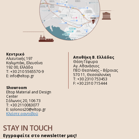
Κεντρικό
Aποθήκη Β. Ελλάδας
Αλιευτικής 197
Θέση Γέφυρα
Καλιμπάκι, Ελευσίνα
Αγ. Αθανάσιος
192 00, Ελλάδα
ΠΕΟ Θεσ/νίκης – Βέροιας
Τ: +30 210 5565570-9
570 11, Θεσσαλονίκη
E: info@eltop.gr
Τ: +30 2310 753453
F: +30 2310 715444
Showroom
Eltop Material and Design
Center
Σόλωνος 20, 106 73
Τ: +30 2110083077
E: solonos20@eltop.gr
Κλείστε ραντεβού
STAY IN TOUCH
Εγγραφείτε στο newsletter μας!