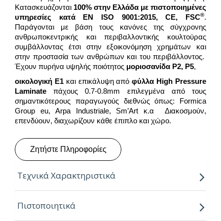
Κατασκευάζονται
100% στην Ελλάδα
με πιστοποιημένες
®
υπηρεσίες κατά EN ISO 9001:2015,
CE
,
FSC
.
Παράγονται με βάση τους κανόνες της σύγχρονης
ανθρωποκεντρικής και περιβαλλοντικής κουλτούρας
συμβάλλοντας έτσι στην εξοικονόμηση χρημάτων και
στην προστασία των ανθρώπων και του περιβάλλοντος.
Έχουν πυρήνα υψηλής ποιότητος
μοριοσανίδα
P
2,
P
5
,
οικολογική
Ε1
και επικάλυψη από
φύλλα
High Pressure
Laminate
πάχους 0.7-0.8mm επιλεγμένα από τους
σημαντικότερους παραγωγούς διεθνώς όπως: Formica
Group eu, Arpa Industriale, Sm’Art κ.α Διακοσμούν,
επενδύουν, διαχωρίζουν κάθε έπιπλο και χώρο.
Ζητήστε Πληροφορίες
Τεχνικά Χαρακτηριστικά
Παραγόμενα πάχη:
18, 28, 38mm
Πιστοποιητικά