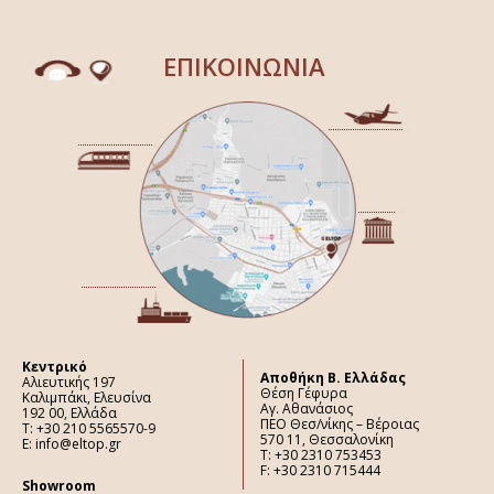
ΕΠΙΚΟΙΝΩΝΙΑ
Κεντρικό
Aποθήκη Β. Ελλάδας
Αλιευτικής 197
Θέση Γέφυρα
Καλιμπάκι, Ελευσίνα
Αγ. Αθανάσιος
192 00, Ελλάδα
ΠΕΟ Θεσ/νίκης – Βέροιας
Τ: +30 210 5565570-9
570 11, Θεσσαλονίκη
E: info@eltop.gr
Τ: +30 2310 753453
F: +30 2310 715444
Showroom