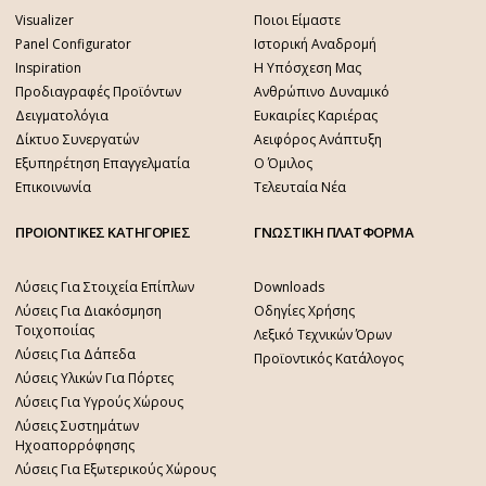
Visualizer
Ποιοι Είμαστε
Panel Configurator
Ιστορική Αναδρομή
Inspiration
Η Υπόσχεση Μας
Προδιαγραφές Προϊόντων
Ανθρώπινο Δυναμικό
Δειγματολόγια
Ευκαιρίες Καριέρας
Δίκτυο Συνεργατών
Αειφόρος Ανάπτυξη
Εξυπηρέτηση Επαγγελματία
Ο Όμιλος
Επικοινωνία
Τελευταία Νέα
ΠΡΟΙΟΝΤΙΚΕΣ ΚΑΤΗΓΟΡΙΕΣ
ΓΝΩΣΤΙΚΗ ΠΛΑΤΦΟΡΜΑ
Λύσεις Για Στοιχεία Επίπλων
Downloads
Λύσεις Για Διακόσμηση
Οδηγίες Χρήσης
Τοιχοποιίας
Λεξικό Τεχνικών Όρων
Λύσεις Για Δάπεδα
Προϊοντικός Κατάλογος
Λύσεις Υλικών Για Πόρτες
Λύσεις Για Υγρούς Χώρους
Λύσεις Συστημάτων
Ηχοαπορρόφησης
Λύσεις Για Εξωτερικούς Χώρους