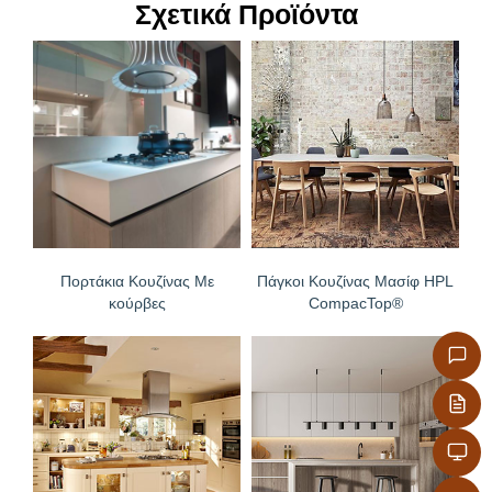
Σχετικά Προϊόντα
– Επιφάνεια απόλυτα υγιεινή
– Υψηλή αντοχή στον αποχρωματισμό και το
θάμπωμα
– Eξαιρετική υφή και αφή επιφάνειας λόγω του
πυρήνα MDF
– Καλύτεροι όροι επεξεργασίας, βιδώματος λόγω
του πυρήνα MDF
Πορτάκια Κουζίνας Με
Πάγκοι Κουζίνας Μασίφ HPL
κούρβες
CompacTop®