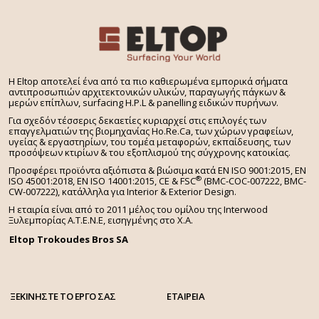
H Eltop αποτελεί ένα από τα πιο καθιερωμένα εμπορικά σήματα
αντιπροσωπιών αρχιτεκτονικών υλικών, παραγωγής πάγκων &
μερών επίπλων, surfacing H.P.L & panelling ειδικών πυρήνων.
Για σχεδόν τέσσερις δεκαετίες κυριαρχεί στις επιλογές των
επαγγελματιών της βιομηχανίας Ho.Re.Ca, των χώρων γραφείων,
υγείας & εργαστηρίων, του τομέα μεταφορών, εκπαίδευσης, των
προσόψεων κτιρίων & του εξοπλισμού της σύγχρονης κατοικίας.
Προσφέρει προϊόντα αξιόπιστα & βιώσιμα κατά EN ISO 9001:2015, EN
®
ISO 45001:2018, EN ISO 14001:2015,
CE & FSC
(BMC-COC-007222, BMC-
CW-007222), κατάλληλα για Interior & Exterior Design.
Η εταιρία είναι από το 2011 μέλος του ομίλου της Interwood
Ξυλεμπορίας Α.Τ.Ε.Ν.Ε, εισηγμένης στο Χ.A.
Eltop Trokoudes Bros SA
ΞΕΚΙΝΗΣΤΕ ΤΟ ΕΡΓΟ ΣΑΣ
ΕΤΑΙΡΕΙΑ