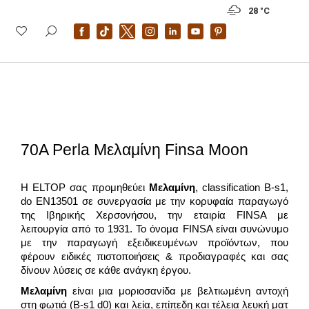
28 °
C
70A Perla Μελαμίνη Finsa Moon
Η ELTOP σας προμηθεύει
Μελαμίνη
, classification B-s1,
do EN13501 σε συνεργασία με την κορυφαία παραγωγό
της Ιβηρικής Χερσονήσου, την εταιρία FINSA με
λειτουργία από το 1931. To όνομα FINSA είναι συνώνυμο
με την παραγωγή εξειδικευμένων προϊόντων, που
φέρουν ειδικές πιστοποιήσεις & προδιαγραφές και σας
δίνουν λύσεις σε κάθε ανάγκη έργου.
Μελαμίνη
είναι μια μοριοσανίδα με βελτιωμένη αντοχή
στη φωτιά (B-s1 d0) και λεία, επίπεδη και τέλεια λευκή ματ