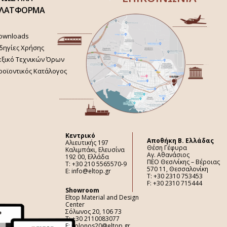
ΛΑΤΦΟΡΜΑ
ownloads
δηγίες Χρήσης
εξικό Τεχνικών Όρων
ροϊοντικός Κατάλογος
Κεντρικό
Aποθήκη Β. Ελλάδας
Αλιευτικής 197
Θέση Γέφυρα
Καλιμπάκι, Ελευσίνα
Αγ. Αθανάσιος
192 00, Ελλάδα
ΠΕΟ Θεσ/νίκης – Βέροιας
Τ: +30 210 5565570-9
570 11, Θεσσαλονίκη
E: info@eltop.gr
Τ: +30 2310 753453
F: +30 2310 715444
Showroom
Eltop Material and Design
Center
Σόλωνος 20, 106 73
Τ: +30 2110083077
E: solonos20@eltop.gr