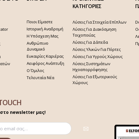
ΚΑΤΗΓΟΡΙΕΣ
Π
Ποιοι Είμαστε
Λύσεις Για Στοιχεία Επίπλων
D
Ιστορική Αναδρομή
rator
Λύσεις Για Διακόσμηση
Ο
Τοιχοποιίας
Η Υπόσχεση Μας
Λ
Λύσεις Για Δάπεδα
Ανθρώπινο
ς
Π
Δυναμικό
Λύσεις Υλικών Για Πόρτες
Ευκαιρίες Καριέρας
α
Λύσεις Για Υγρούς Χώρους
Αειφόρος Ανάπτυξη
γατών
Λύσεις Συστημάτων
Ηχοαπορρόφησης
Ο Όμιλος
Λύσεις Για Εξωτερικούς
Τελευταία Νέα
Χώρους
 TOUCH
στο newsletter μας!