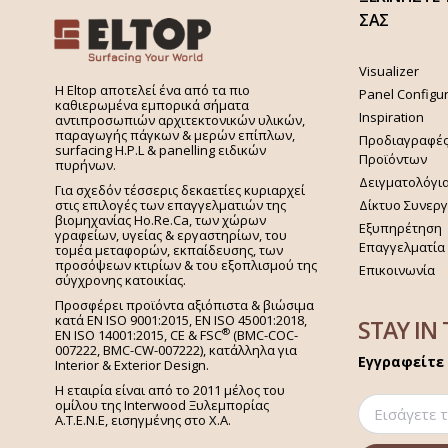
ΣΑΣ
Visualizer
H Eltop αποτελεί ένα από τα πιο
Panel Configu
καθιερωμένα εμπορικά σήματα
Inspiration
αντιπροσωπιών αρχιτεκτονικών υλικών,
παραγωγής πάγκων & μερών επίπλων,
Προδιαγραφέ
surfacing H.P.L & panelling ειδικών
Προϊόντων
πυρήνων.
Δειγματολόγι
Για σχεδόν τέσσερις δεκαετίες κυριαρχεί
στις επιλογές των επαγγελματιών της
Δίκτυο Συνερ
βιομηχανίας Ho.Re.Ca, των χώρων
Εξυπηρέτηση
γραφείων, υγείας & εργαστηρίων, του
Επαγγελματία
τομέα μεταφορών, εκπαίδευσης, των
προσόψεων κτιρίων & του εξοπλισμού της
Επικοινωνία
σύγχρονης κατοικίας.
Προσφέρει προϊόντα αξιόπιστα & βιώσιμα
κατά EN ISO 9001:2015, EN ISO 45001:2018,
STAY IN
®
EN ISO 14001:2015,
CE & FSC
(BMC-COC-
007222, BMC-CW-007222), κατάλληλα για
Εγγραφείτε 
Interior & Exterior Design.
Η εταιρία είναι από το 2011 μέλος του
ομίλου της Interwood Ξυλεμπορίας
Α.Τ.Ε.Ν.Ε, εισηγμένης στο Χ.A.