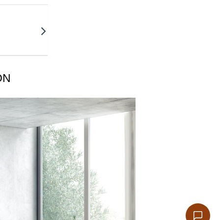
ON
ze