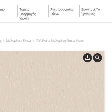
πηση
Τομείς
Αντιπροσωπίες
Ξεκινήστε Το
Εφαρμογής
Οίκων
Έργο Σας
Υλικών
η
Μελαμίνες Finsa
70A Perla Μελαμίνη Finsa Moon