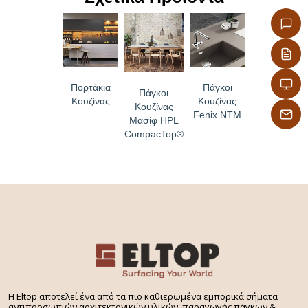
Πορτάκια
Πάγκοι
Πάγκοι
Κουζίνας
Κουζίνας
Κουζίνας
Fenix NTM
Μασίφ HPL
CompacTop®
H Eltop αποτελεί ένα από τα πιο καθιερωμένα εμπορικά σήματα
αντιπροσωπιών αρχιτεκτονικών υλικών, παραγωγής πάγκων &