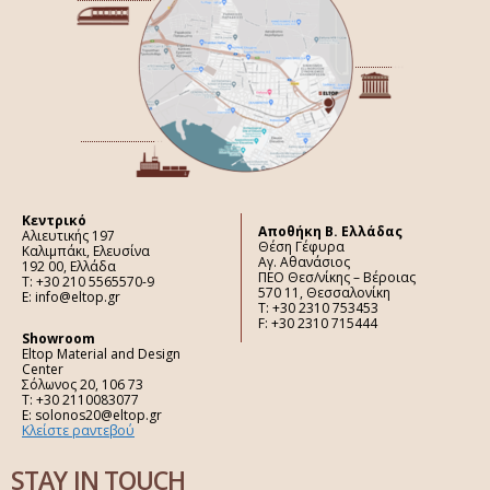
Κεντρικό
Aποθήκη Β. Ελλάδας
Αλιευτικής 197
Θέση Γέφυρα
Καλιμπάκι, Ελευσίνα
Αγ. Αθανάσιος
192 00, Ελλάδα
ΠΕΟ Θεσ/νίκης – Βέροιας
Τ: +30 210 5565570-9
570 11, Θεσσαλονίκη
E: info@eltop.gr
Τ: +30 2310 753453
F: +30 2310 715444
Showroom
Eltop Material and Design
Center
Σόλωνος 20, 106 73
Τ: +30 2110083077
E: solonos20@eltop.gr
Κλείστε ραντεβού
STAY IN TOUCH