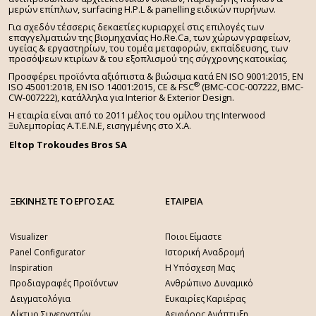
μερών επίπλων, surfacing H.P.L & panelling ειδικών πυρήνων.
Για σχεδόν τέσσερις δεκαετίες κυριαρχεί στις επιλογές των
επαγγελματιών της βιομηχανίας Ho.Re.Ca, των χώρων γραφείων,
υγείας & εργαστηρίων, του τομέα μεταφορών, εκπαίδευσης, των
προσόψεων κτιρίων & του εξοπλισμού της σύγχρονης κατοικίας.
Προσφέρει προϊόντα αξιόπιστα & βιώσιμα κατά EN ISO 9001:2015, EN
®
ISO 45001:2018, EN ISO 14001:2015,
CE & FSC
(BMC-COC-007222, BMC-
CW-007222), κατάλληλα για Interior & Exterior Design.
Η εταιρία είναι από το 2011 μέλος του ομίλου της Interwood
Ξυλεμπορίας Α.Τ.Ε.Ν.Ε, εισηγμένης στο Χ.A.
Eltop Trokoudes Bros SA
ΞΕΚΙΝΗΣΤΕ ΤΟ ΕΡΓΟ ΣΑΣ
ΕΤΑΙΡΕΙΑ
Visualizer
Ποιοι Είμαστε
Panel Configurator
Ιστορική Αναδρομή
Inspiration
Η Υπόσχεση Μας
Προδιαγραφές Προϊόντων
Ανθρώπινο Δυναμικό
Δειγματολόγια
Ευκαιρίες Καριέρας
Δίκτυο Συνεργατών
Αειφόρος Ανάπτυξη