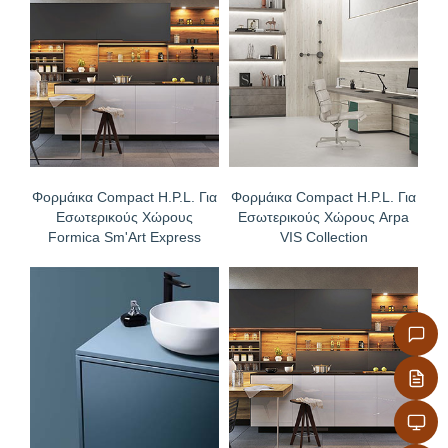
απολύμανσης με ατμό
Δεν χρειάζονται επεξεργασία άκρων, προσφέρονται
με ρουτάρισμα επιλογής σας στις διαμήκεις και
εγκάρσιες άκρες
Φορμάικα Compact H.P.L. Για
Φορμάικα Compact H.P.L. Για
Εσωτερικούς Χώρους
Εσωτερικούς Χώρους Arpa
Formica Sm'Art Express
VIS Collection