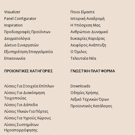
Visualizer
Ποιοι Είμαστε
Panel Configurator
Ιστορική Αναδρομή
Inspiration
Η Υπόσχεση Μας
Προδιαγραφές Προϊόντων
Ανθρώπινο Δυναμικό
Δειγματολόγια
Ευκαιρίες Καριέρας
Δίκτυο Συνεργατών
Αειφόρος Ανάπτυξη
Εξυπηρέτηση Επαγγελματία
Ο Όμιλος
Επικοινωνία
Τελευταία Νέα
ΠΡΟΙΟΝΤΙΚΕΣ ΚΑΤΗΓΟΡΙΕΣ
ΓΝΩΣΤΙΚΗ ΠΛΑΤΦΟΡΜΑ
Λύσεις Για Στοιχεία Επίπλων
Downloads
Λύσεις Για Διακόσμηση
Οδηγίες Χρήσης
Τοιχοποιίας
Λεξικό Τεχνικών Όρων
Λύσεις Για Δάπεδα
Προϊοντικός Κατάλογος
Λύσεις Υλικών Για Πόρτες
Λύσεις Για Υγρούς Χώρους
Λύσεις Συστημάτων
Ηχοαπορρόφησης