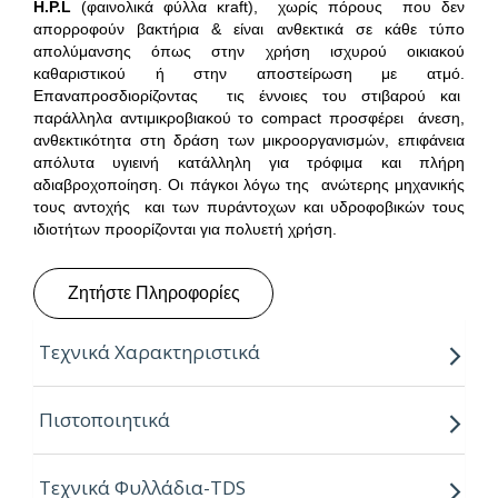
H
.
P
.
L
(φαινολικά φύλλα κraft), χωρίς πόρους που δεν
απορροφούν βακτήρια & είναι ανθεκτικά σε κάθε τύπο
απολύμανσης όπως στην χρήση ισχυρού οικιακού
καθαριστικού ή στην αποστείρωση με ατμό.
Επαναπροσδιορίζοντας τις έννοιες του στιβαρού και
παράλληλα αντιμικροβιακού το compact προσφέρει άνεση,
ανθεκτικότητα στη δράση των μικροοργανισμών, επιφάνεια
απόλυτα υγιεινή κατάλληλη για τρόφιμα και πλήρη
αδιαβροχοποίηση. Οι πάγκοι λόγω της ανώτερης μηχανικής
τους αντοχής και των πυράντοχων και υδροφοβικών τους
ιδιοτήτων προορίζονται για πολυετή χρήση.
Ζητήστε Πληροφορίες
Τεχνικά Χαρακτηριστικά
Παραγόμενα πάχη:
10mm
Πιστοποιητικά
Παραγόμενο μήκος:
4.20m
Τεχνικά Φυλλάδια-TDS
Παραγόμενα πλάτη:
0.60, 0.64 & 0.80