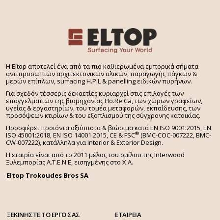
H Eltop αποτελεί ένα από τα πιο καθιερωμένα εμπορικά σήματα
αντιπροσωπιών αρχιτεκτονικών υλικών, παραγωγής πάγκων &
μερών επίπλων, surfacing H.P.L & panelling ειδικών πυρήνων.
Για σχεδόν τέσσερις δεκαετίες κυριαρχεί στις επιλογές των
επαγγελματιών της βιομηχανίας Ho.Re.Ca, των χώρων γραφείων,
υγείας & εργαστηρίων, του τομέα μεταφορών, εκπαίδευσης, των
προσόψεων κτιρίων & του εξοπλισμού της σύγχρονης κατοικίας.
Προσφέρει προϊόντα αξιόπιστα & βιώσιμα κατά EN ISO 9001:2015, EN
®
ISO 45001:2018, EN ISO 14001:2015,
CE & FSC
(BMC-COC-007222, BMC-
CW-007222), κατάλληλα για Interior & Exterior Design.
Η εταιρία είναι από το 2011 μέλος του ομίλου της Interwood
Ξυλεμπορίας Α.Τ.Ε.Ν.Ε, εισηγμένης στο Χ.A.
Eltop Trokoudes Bros SA
ΞΕΚΙΝΗΣΤΕ ΤΟ ΕΡΓΟ ΣΑΣ
ΕΤΑΙΡΕΙΑ