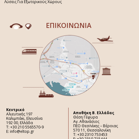
Λύσεις Για Εξωτερικούς Χώρους
ΕΠΙΚΟΙΝΩΝΙΑ
Κεντρικό
Aποθήκη Β. Ελλάδας
Αλιευτικής 197
Θέση Γέφυρα
Καλιμπάκι, Ελευσίνα
Αγ. Αθανάσιος
192 00, Ελλάδα
ΠΕΟ Θεσ/νίκης – Βέροιας
Τ: +30 210 5565570-9
570 11, Θεσσαλονίκη
E: info@eltop.gr
Τ: +30 2310 753453
F: +30 2310 715444