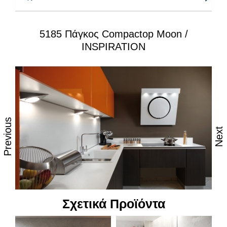
Πυρήνας :
Μαύρος μασίφ
5185 Πάγκος Compactop Moon /
Ειδικές επεξεργασίες:
– Άνοιγμα νεροχύτη & μπαταρίας
INSPIRATION
– 5 προφίλ, ρουταρίσματα τελειώματος
Αναβαθμισμένες Ιδιότητες:
Σύγχρονη αισθητική, λεπτή εμφάνιση
Στιβαροί και ανθεκτικοί στη καθημερινή φθορά από
Previous
τριβή, κρούση & χάραξη
Next
Ανθεκτικοί στη θερμοκρασία, 100% στην υγρασία &
το νερό
Επιφάνεια χωρίς πόρους, απόλυτα υγιεινή &
κατάλληλη για τρόφιμα
Ανθεκτικοί στους λεκέδες
Σχετικά Προϊόντα
Δυνατότητα εύκολου καθημερινού καθαρισμού με
όλες τις κοινές οικιακές χημικές ουσίες ή