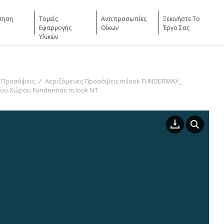
πηση
Τομείς
Αντιπροσωπίες
Ξεκινήστε Το
Εφαρμογής
Οίκων
Έργο Σας
Υλικών
 Προσόψεις
Αεριζόμενες Προσόψεις m.look FUNDERMAX_
κού Χώρου Fundermax m.look NT