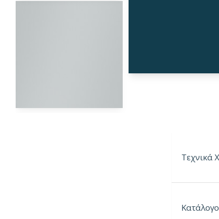
Τεχνικά 
• Εκτεταμέν
• Μεγάλο μ
Κατάλογο
• Ανθεκτικό