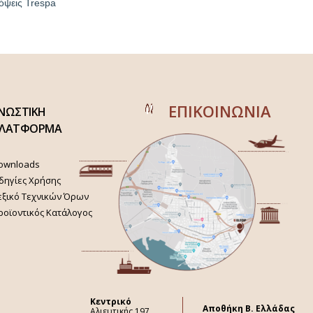
όψεις Trespa
ΕΠΙΚΟΙΝΩΝΙΑ
ΝΩΣΤΙΚΗ
ΛΑΤΦΟΡΜΑ
ownloads
δηγίες Χρήσης
εξικό Τεχνικών Όρων
ροϊοντικός Κατάλογος
Κεντρικό
Aποθήκη Β. Ελλάδας
Αλιευτικής 197