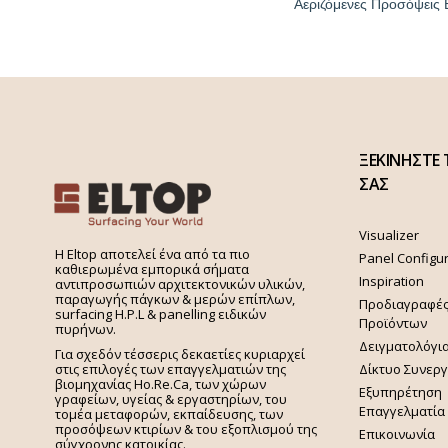
Αεριζόμενες Προσόψεις 
ΞΕΚΙΝΗΣΤΕ 
ΣΑΣ
Visualizer
H Eltop αποτελεί ένα από τα πιο
Panel Configu
καθιερωμένα εμπορικά σήματα
Inspiration
αντιπροσωπιών αρχιτεκτονικών υλικών,
παραγωγής πάγκων & μερών επίπλων,
Προδιαγραφέ
surfacing H.P.L & panelling ειδικών
Προϊόντων
πυρήνων.
Δειγματολόγι
Για σχεδόν τέσσερις δεκαετίες κυριαρχεί
στις επιλογές των επαγγελματιών της
Δίκτυο Συνερ
βιομηχανίας Ho.Re.Ca, των χώρων
Εξυπηρέτηση
γραφείων, υγείας & εργαστηρίων, του
Επαγγελματία
τομέα μεταφορών, εκπαίδευσης, των
προσόψεων κτιρίων & του εξοπλισμού της
Επικοινωνία
σύγχρονης κατοικίας.