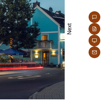
ελίας.
Next
 κλίμα,
φάνεια.
της
μεία,