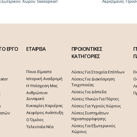
Εξωτερικού Χώρου Swisspearl
Αεριζόμενες Προσ
ΤΟ ΕΡΓΟ
ΕΤΑΙΡΕΙΑ
ΠΡΟΙΟΝΤΙΚΕΣ
Γ
ΚΑΤΗΓΟΡΙΕΣ
Π
Ποιοι Είμαστε
Λύσεις Για Στοιχεία Επίπλων
D
Ιστορική Αναδρομή
rator
Λύσεις Για Διακόσμηση
Ο
Τοιχοποιίας
Η Υπόσχεση Μας
Λ
Λύσεις Για Δάπεδα
Ανθρώπινο
ς
Π
Δυναμικό
Λύσεις Υλικών Για Πόρτες
Ευκαιρίες Καριέρας
α
Λύσεις Για Υγρούς Χώρους
Αειφόρος Ανάπτυξη
γατών
Λύσεις Συστημάτων
Ηχοαπορρόφησης
Ο Όμιλος
Λύσεις Για Εξωτερικούς
Τελευταία Νέα
Χώρους