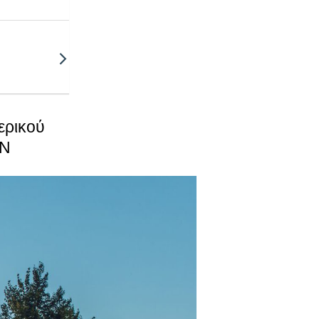
ερικού
οποθέτησης
ON