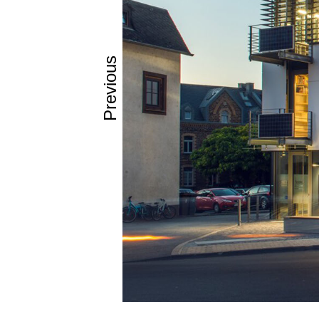
8mm για επ
Προσαρμοσμέ
Επιφάνει
Previous
NT (για εφ
FH (για εφ
Φυσικές ι
Ειδικό βάρο
Πληρεί τις 
αντοχή στην
Τοποθέτησ
Τα πανέλα 
αεριζόμενη
Εγκρίσεις
Ταξινόμηση
Εφαρμογέ
Ουρανοξύστ
δημόσια, ιδι