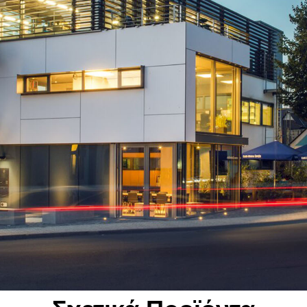
ενδύσεις εσωτερικής τοιχοποιίας
να πάχη 7, 9, 10 και 12mm είναι διαθέσιμα κατόπιν ειδικής παραγγ
α
αρμογές εξωτερικού χώρου)
αρμογές εσωτερικού χώρου)
διότητες
ς 1,8 g/cm3
απαιτήσεις σύμφωνα με το EN 438 (εξωτερική χρήση) για: Αντοχή στο
 υπεριώδη ακτινοβολία, στις καιρικές συνθήκες και αντοχή στην επι
η και μηχανική κατεργασία (εξωτερική χρήση)
τοποθετούνται με εμφανή βίδα σε μεταλλική υποδομή με τη λογική 
ς πρόσοψης.
 δομικών υλικών A2-s1, d0 σύμφωνα με το EN 13501-1
ς
ες, εμπορικά κέντρα, σιδηροδρομικοί σταθμοί, αεροδρόμια, νοσοκο
ωτικά κτίρια.