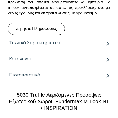
πρόκληση που απαιτεί εφευρετικότητα και εμπειρία. Το
m.look ανταποκρίνεται σε αυτές τις προκλήσεις, ανοίγει
νέους δρόμους και επιτρέπει λύσεις με οραματισμό.
Ζητήστε Πληροφορίες
Τεχνικά Χαρακτηριστικά
• Εκτεταμένη γκάμα décor (Uni Colors, Nature,
Κατάλογοι
Material)
• Μεγάλο μέγεθος/οικονομικό
Πιστοποιητικά
• Ανθεκτικό στην υπεριώδη ακτινοβολία και στις
καιρικές συνθήκες (συμπεριλαμβανομένης της
δοκιμής χαλαζόπτωσης)
• Εφαρμογή σε συνδυασμό με Max Compact Exterior
5030 Truffle Αεριζόμενες Προσόψεις
• Αυξημένη αντίσταση στις γρατσουνιές
Εξωτερικού Χώρου Fundermax M.look NT
• Υψηλή προστασία από κρούσεις
• Υψηλή αντοχή στη θραύση σε γωνίες και άκρες
/ INSPIRATION
• Μόνιμη προστασία κατά του γκράφιτι