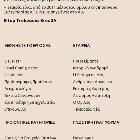
σταθμοί, αεροδρόμια, νοσοκομεία, δημόσια,
Η εταιρία είναι από το 2011 μέλος του ομίλου της Interwood
ιδιωτικά κτίρια.
Ξυλεμπορίας Α.Τ.Ε.Ν.Ε, εισηγμένης στο Χ.A.
Eltop Trokoudes Bros SA
ΞΕΚΙΝΗΣΤΕ ΤΟ ΕΡΓΟ ΣΑΣ
ΕΤΑΙΡΕΙΑ
Visualizer
Ποιοι Είμαστε
Panel Configurator
Ιστορική Αναδρομή
Inspiration
Η Υπόσχεση Μας
Προδιαγραφές Προϊόντων
Ανθρώπινο Δυναμικό
Δειγματολόγια
Ευκαιρίες Καριέρας
Δίκτυο Συνεργατών
Αειφόρος Ανάπτυξη
Εξυπηρέτηση Επαγγελματία
Ο Όμιλος
Επικοινωνία
Τελευταία Νέα
ΠΡΟΙΟΝΤΙΚΕΣ ΚΑΤΗΓΟΡΙΕΣ
ΓΝΩΣΤΙΚΗ ΠΛΑΤΦΟΡΜΑ
Λύσεις Για Στοιχεία Επίπλων
Downloads