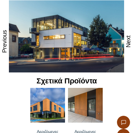
• Πιστοποιητικά και εγκρίσεις για εμπορική χρήση
• Μακροζωία
• Μεγάλες αποστάσεις μεταξύ στερέωσης, μικρότερη
προσπάθεια και χρόνος τοποθέτησης
• Κατασκευάστηκε με τη διαδικασία HPL
• Δεν απαιτείται στεγανοποίηση άκρων
Previous
• Εμπειρία δεκαετιών
Next
Διαστάσεις πανέλου
Μήκος max. 3.580 mm
Πλάτος max. 1.580 mm
Πάχη για εξωτερική χρήση
7mm για εξωτερικές επενδύσεις
Σχετικά Προϊόντα
9mm για μπαλκόνια, περιφράξεις και πάνελ
κιγκλιδώματος σκάλας
Πάχη για εσωτερική χρήση
8mm για επενδύσεις εσωτερικής τοιχοποιίας
Προσαρμοσμένα πάχη 7, 9, 10 και 12mm είναι
διαθέσιμα κατόπιν ειδικής παραγγελίας.
Αεριζόμενες
Αεριζόμενες