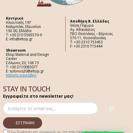
Κεντρικό
Aποθήκη Β. Ελλάδας
Αλιευτικής 197
Θέση Γέφυρα
Καλιμπάκι, Ελευσίνα
Αγ. Αθανάσιος
192 00, Ελλάδα
ΠΕΟ Θεσ/νίκης – Βέροιας
Τ: +30 210 5565570-9
570 11, Θεσσαλονίκη
E: info@eltop.gr
Τ: +30 2310 753453
F: +30 2310 715444
Showroom
Eltop Material and Design
Center
Σόλωνος 20, 106 73
Τ: +30 2110083077
E: solonos20@eltop.gr
Κλείστε ραντεβού
STAY IN TOUCH
Εγγραφείτε στο newsletter μας!
Έχω διαβάσει και συμφωνώ με την πολιτική απορρήτου της