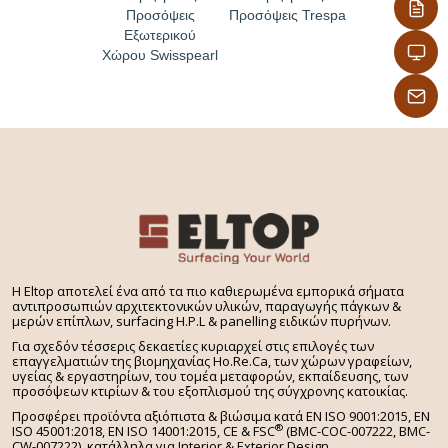
Επιφάνεια
Προσόψεις
Προσόψεις Trespa
NT (για εφαρμογές εξωτερικού χώρου)
Εξωτερικού
FH (για εφαρμογές εσωτερικού χώρου)
Χώρου Swisspearl
Φυσικές ιδιότητες
Ειδικό βάρος 1,8 g/cm3
Πληρεί τις απαιτήσεις σύμφωνα με το EN 438
(εξωτερική χρήση) για: Αντοχή στο κλίμα, αντοχή
στην υπεριώδη ακτινοβολία, στις καιρικές συνθήκες
και αντοχή στην επιφάνεια.
Τοποθέτηση και μηχανική κατεργασία
(εξωτερική χρήση)
Τα πανέλα τοποθετούνται με εμφανή βίδα σε
μεταλλική υποδομή με τη λογική της αεριζόμενης
H Eltop αποτελεί ένα από τα πιο καθιερωμένα εμπορικά σήματα
αντιπροσωπιών αρχιτεκτονικών υλικών, παραγωγής πάγκων &
πρόσοψης.
μερών επίπλων, surfacing H.P.L & panelling ειδικών πυρήνων.
Εγκρίσεις
Για σχεδόν τέσσερις δεκαετίες κυριαρχεί στις επιλογές των
επαγγελματιών της βιομηχανίας Ho.Re.Ca, των χώρων γραφείων,
Ταξινόμηση δομικών υλικών A2-s1, d0 σύμφωνα με
υγείας & εργαστηρίων, του τομέα μεταφορών, εκπαίδευσης, των
το EN 13501-1
προσόψεων κτιρίων & του εξοπλισμού της σύγχρονης κατοικίας.
Προσφέρει προϊόντα αξιόπιστα & βιώσιμα κατά EN ISO 9001:2015, EN
Εφαρμογές
®
ISO 45001:2018, EN ISO 14001:2015,
CE & FSC
(BMC-COC-007222, BMC-
Ουρανοξύστες, εμπορικά κέντρα, σιδηροδρομικοί
CW-007222), κατάλληλα για Interior & Exterior Design.