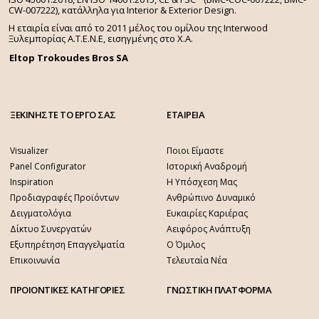
CW-007222), κατάλληλα για Interior & Exterior Design.
Η εταιρία είναι από το 2011 μέλος του ομίλου της Interwood
Ξυλεμπορίας Α.Τ.Ε.Ν.Ε, εισηγμένης στο Χ.A.
Eltop Trokoudes Bros SA
ΞΕΚΙΝΗΣΤΕ ΤΟ ΕΡΓΟ ΣΑΣ
ΕΤΑΙΡΕΙΑ
Visualizer
Ποιοι Είμαστε
Panel Configurator
Ιστορική Αναδρομή
Inspiration
Η Υπόσχεση Μας
Προδιαγραφές Προϊόντων
Ανθρώπινο Δυναμικό
Δειγματολόγια
Ευκαιρίες Καριέρας
Δίκτυο Συνεργατών
Αειφόρος Ανάπτυξη
Εξυπηρέτηση Επαγγελματία
Ο Όμιλος
Επικοινωνία
Τελευταία Νέα
ΠΡΟΙΟΝΤΙΚΕΣ ΚΑΤΗΓΟΡΙΕΣ
ΓΝΩΣΤΙΚΗ ΠΛΑΤΦΟΡΜΑ