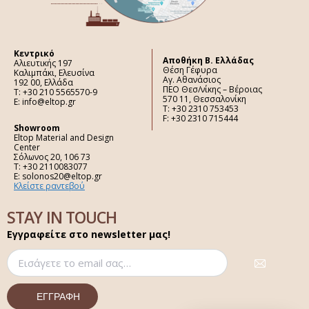
Κεντρικό
Aποθήκη Β. Ελλάδας
Αλιευτικής 197
Θέση Γέφυρα
Καλιμπάκι, Ελευσίνα
Αγ. Αθανάσιος
192 00, Ελλάδα
ΠΕΟ Θεσ/νίκης – Βέροιας
Τ: +30 210 5565570-9
570 11, Θεσσαλονίκη
E: info@eltop.gr
Τ: +30 2310 753453
F: +30 2310 715444
Showroom
Eltop Material and Design
Center
Σόλωνος 20, 106 73
Τ: +30 2110083077
E: solonos20@eltop.gr
Κλείστε ραντεβού
STAY IN TOUCH
Εγγραφείτε στο newsletter μας!