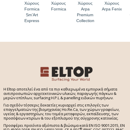
Χώρους
Χώρους
Χώρους
Χώρους
Formica
Formica
Arpa
Arpa Fenix
Sm'Art
Premium
Express
Collection
H Eltop αποτελεί ένα από τα πιο καθιερωμένα εμπορικά σήματα
αντιπροσωπιών αρχιτεκτονικών υλικών, παραγωγής πάγκων &
μερών επίπλων, surfacing H.P.L & panelling ειδικών πυρήνων.
Για σχεδόν τέσσερις δεκαετίες κυριαρχεί στις επιλογές των
επαγγελματιών της βιομηχανίας Ho.Re.Ca, των χώρων γραφείων,
υγείας & εργαστηρίων, του τομέα μεταφορών, εκπαίδευσης, των
προσόψεων κτιρίων & του εξοπλισμού της σύγχρονης κατοικίας.
Προσφέρει προϊόντα αξιόπιστα & βιώσιμα κατά EN ISO 9001:2015, EN
®
ISO 45001:2018, EN ISO 14001:2015,
CE & FSC
(BMC-COC-007222, BMC-