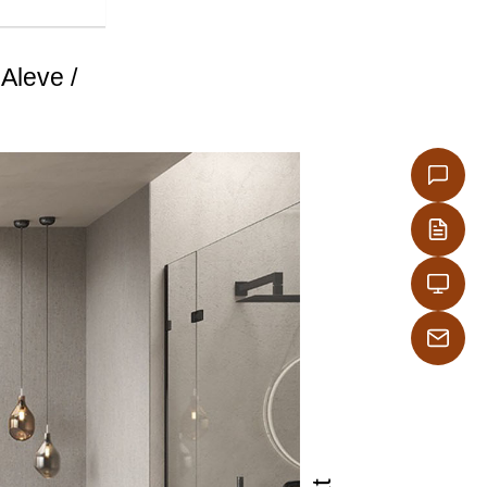
leve /