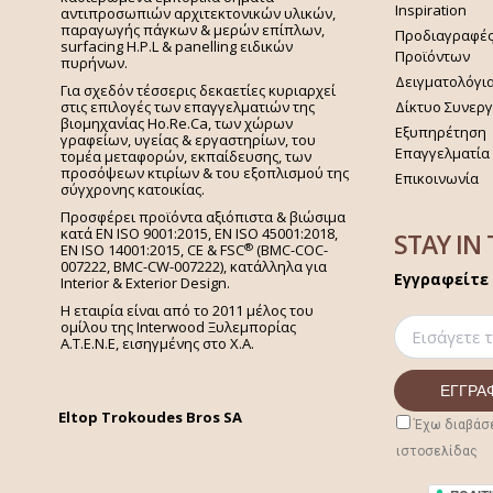
Inspiration
αντιπροσωπιών αρχιτεκτονικών υλικών,
παραγωγής πάγκων & μερών επίπλων,
Προδιαγραφέ
surfacing H.P.L & panelling ειδικών
Προϊόντων
πυρήνων.
Δειγματολόγι
Για σχεδόν τέσσερις δεκαετίες κυριαρχεί
στις επιλογές των επαγγελματιών της
Δίκτυο Συνερ
βιομηχανίας Ho.Re.Ca, των χώρων
Εξυπηρέτηση
γραφείων, υγείας & εργαστηρίων, του
Επαγγελματία
τομέα μεταφορών, εκπαίδευσης, των
προσόψεων κτιρίων & του εξοπλισμού της
Επικοινωνία
σύγχρονης κατοικίας.
Προσφέρει προϊόντα αξιόπιστα & βιώσιμα
κατά EN ISO 9001:2015, EN ISO 45001:2018,
STAY IN
®
EN ISO 14001:2015,
CE & FSC
(BMC-COC-
007222, BMC-CW-007222), κατάλληλα για
Εγγραφείτε 
Interior & Exterior Design.
Η εταιρία είναι από το 2011 μέλος του
ομίλου της Interwood Ξυλεμπορίας
Α.Τ.Ε.Ν.Ε, εισηγμένης στο Χ.A.
Eltop Trokoudes Bros SA
Έχω διαβάσε
ιστοσελίδας