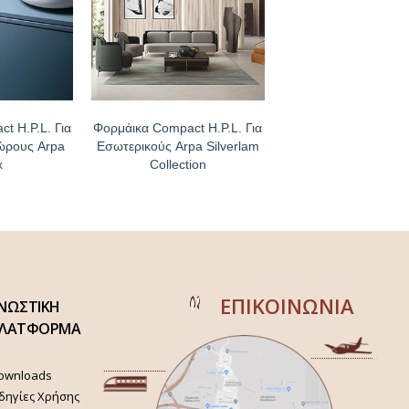
t H.P.L. Για
Φορμάικα Compact H.P.L. Για
ώρους Arpa
Εσωτερικούς Arpa Silverlam
x
Collection
ΕΠΙΚΟΙΝΩΝΙΑ
ΝΩΣΤΙΚΗ
ΛΑΤΦΟΡΜΑ
ownloads
δηγίες Χρήσης