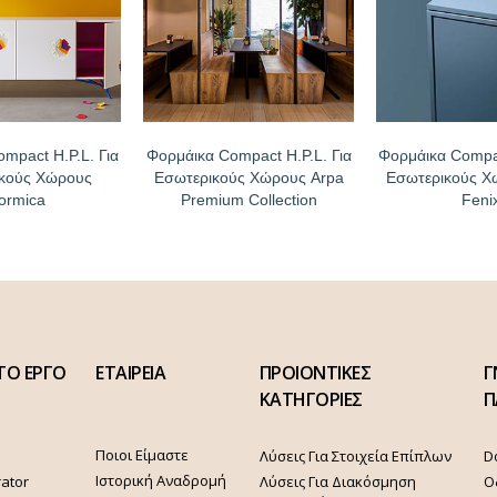
mpact H.P.L. Για
Φορμάικα Compact H.P.L. Για
Φορμάικα Compac
κούς Χώρους
Εσωτερικούς Χώρους Arpa
Εσωτερικούς Χ
ormica
Premium Collection
Feni
ΤΟ ΕΡΓΟ
ΕΤΑΙΡΕΙΑ
ΠΡΟΙΟΝΤΙΚΕΣ
Γ
ΚΑΤΗΓΟΡΙΕΣ
Π
Ποιοι Είμαστε
Λύσεις Για Στοιχεία Επίπλων
D
Ιστορική Αναδρομή
rator
Λύσεις Για Διακόσμηση
Ο