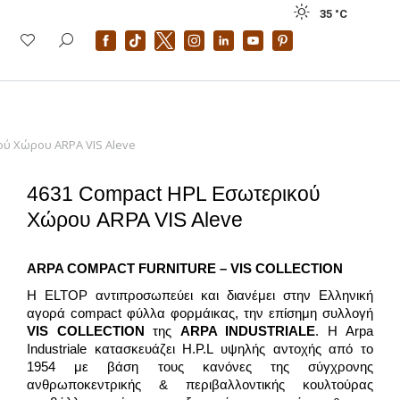
35 °
C
ού Χώρου ARPA VIS Aleve
4631 Compact HPL Εσωτερικού
Χώρου ARPA VIS Aleve
ARPA COMPACT
FURNITURE – VIS
COLLECTION
H ELTOP αντιπροσωπεύει και διανέμει στην Ελληνική
αγορά compact φύλλα φορμάικας, την επίσημη συλλογή
VIS COLLECTION
της
ARPA INDUSTRIALE
. Η Arpa
Industriale κατασκευάζει H.P.L υψηλής αντοχής από το
1954 με βάση τους κανόνες της σύγχρονης
ανθρωποκεντρικής & περιβαλλοντικής κουλτούρας