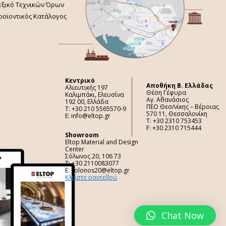
εξικό Τεχνικών Όρων
ροϊοντικός Κατάλογος
Κεντρικό
Aποθήκη Β. Ελλάδας
Αλιευτικής 197
Θέση Γέφυρα
Καλιμπάκι, Ελευσίνα
Αγ. Αθανάσιος
192 00, Ελλάδα
ΠΕΟ Θεσ/νίκης – Βέροιας
Τ: +30 210 5565570-9
570 11, Θεσσαλονίκη
E: info@eltop.gr
Τ: +30 2310 753453
F: +30 2310 715444
Showroom
Eltop Material and Design
Center
Σόλωνος 20, 106 73
Τ: +30 2110083077
E: solonos20@eltop.gr
Κλείστε ραντεβού
Chat Now