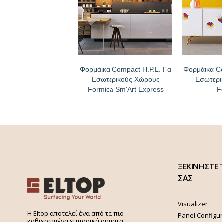
Φορμάικα Compact H.P.L. Για
Φορμάικα Co
Εσωτερικούς Χώρους
Εσωτερι
Formica Sm'Art Express
F
ΞΕΚΙΝΗΣΤΕ 
ΣΑΣ
Visualizer
H Eltop αποτελεί ένα από τα πιο
Panel Configu
καθιερωμένα εμπορικά σήματα