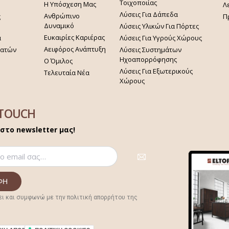
Τοιχοποιίας
Η Υπόσχεση Μας
Λ
Λύσεις Για Δάπεδα
Ανθρώπινο
ς
Π
Δυναμικό
Λύσεις Υλικών Για Πόρτες
Ευκαιρίες Καριέρας
α
Λύσεις Για Υγρούς Χώρους
Αειφόρος Ανάπτυξη
γατών
Λύσεις Συστημάτων
Ηχοαπορρόφησης
Ο Όμιλος
Λύσεις Για Εξωτερικούς
Τελευταία Νέα
Χώρους
 TOUCH
στο newsletter μας!
ι και συμφωνώ με την πολιτική απορρήτου της