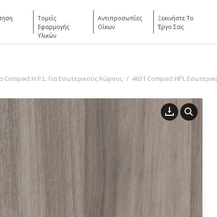
πηση
Τομείς
Αντιπροσωπίες
Ξεκινήστε Το
Εφαρμογής
Οίκων
Έργο Σας
Υλικών
 Compact H.P.L. Για Εσωτερικούς Χώρους
4631 Compact HPL Εσωτερικ