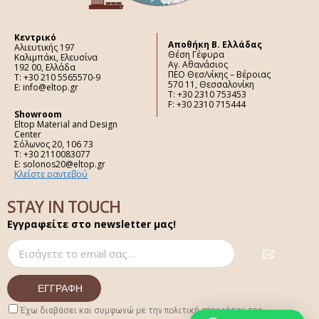
Κεντρικό
Aποθήκη Β. Ελλάδας
Αλιευτικής 197
Θέση Γέφυρα
Καλιμπάκι, Ελευσίνα
Αγ. Αθανάσιος
192 00, Ελλάδα
ΠΕΟ Θεσ/νίκης – Βέροιας
Τ: +30 210 5565570-9
570 11, Θεσσαλονίκη
E: info@eltop.gr
Τ: +30 2310 753453
F: +30 2310 715444
Showroom
Eltop Material and Design
Center
Σόλωνος 20, 106 73
Τ: +30 2110083077
E: solonos20@eltop.gr
Κλείστε ραντεβού
STAY IN TOUCH
Εγγραφείτε στο newsletter μας!
Έχω διαβάσει και συμφωνώ με την πολιτική απορρήτου της