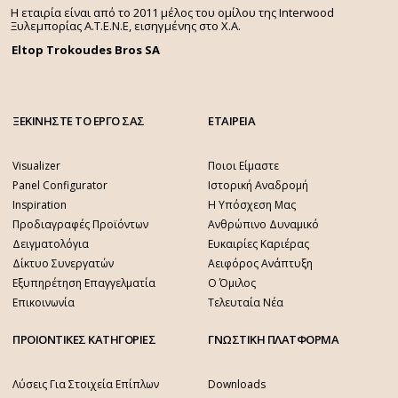
Η εταιρία είναι από το 2011 μέλος του ομίλου της Interwood
Ξυλεμπορίας Α.Τ.Ε.Ν.Ε, εισηγμένης στο Χ.A.
Eltop Trokoudes Bros SA
ΞΕΚΙΝΗΣΤΕ ΤΟ ΕΡΓΟ ΣΑΣ
ΕΤΑΙΡΕΙΑ
Visualizer
Ποιοι Είμαστε
Panel Configurator
Ιστορική Αναδρομή
Inspiration
Η Υπόσχεση Μας
Προδιαγραφές Προϊόντων
Ανθρώπινο Δυναμικό
Δειγματολόγια
Ευκαιρίες Καριέρας
Δίκτυο Συνεργατών
Αειφόρος Ανάπτυξη
Εξυπηρέτηση Επαγγελματία
Ο Όμιλος
Επικοινωνία
Τελευταία Νέα
ΠΡΟΙΟΝΤΙΚΕΣ ΚΑΤΗΓΟΡΙΕΣ
ΓΝΩΣΤΙΚΗ ΠΛΑΤΦΟΡΜΑ
Λύσεις Για Στοιχεία Επίπλων
Downloads