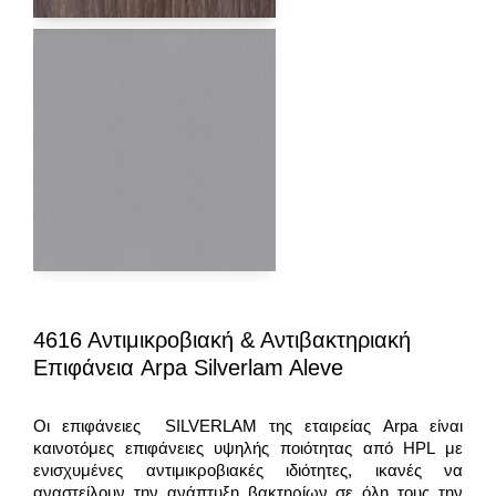
4616 Αντιμικροβιακή & Αντιβακτηριακή
Επιφάνεια Arpa Silverlam Aleve
Οι επιφάνειες SILVERLAM της εταιρείας Arpa είναι
καινοτόμες επιφάνειες υψηλής ποιότητας από HPL με
ενισχυμένες αντιμικροβιακές ιδιότητες, ικανές να
αναστείλουν την ανάπτυξη βακτηρίων σε όλη τους την