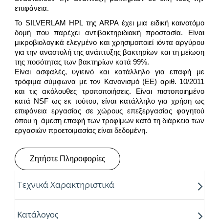
επιφάνεια.
Το SILVERLAM HPL της ARPA έχει μια ειδική καινοτόμο
δομή που παρέχει αντιβακτηριδιακή προστασία. Είναι
μικροβιολογικά ελεγμένο και χρησιμοποιεί ιόντα αργύρου
για την αναστολή της ανάπτυξης βακτηρίων και τη μείωση
της ποσότητας των βακτηρίων κατά 99%.
Είναι ασφαλές, υγιεινό και κατάλληλο για επαφή με
τρόφιμα σύμφωνα με τον Κανονισμό (ΕΕ) αριθ. 10/2011
και τις ακόλουθες τροποποιήσεις. Είναι πιστοποιημένο
κατά NSF ως εκ τούτου, είναι κατάλληλο για χρήση ως
επιφάνεια εργασίας σε χώρους επεξεργασίας φαγητού
όπου η άμεση επαφή των τροφίμων κατά τη διάρκεια των
εργασιών προετοιμασίας είναι δεδομένη.
Ζητήστε Πληροφορίες
Τεχνικά Χαρακτηριστικά
“Για την παραγωγή τους, η Arpa χρησιμοποιεί την
Κατάλογος