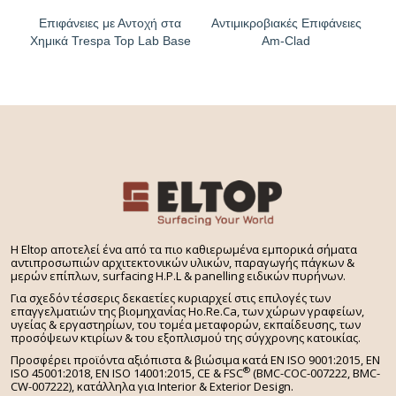
Επιφάνειες με Αντοχή στα
Αντιμικροβιακές Επιφάνειες
Χημικά Trespa Top Lab Base
Am-Clad
H Eltop αποτελεί ένα από τα πιο καθιερωμένα εμπορικά σήματα
αντιπροσωπιών αρχιτεκτονικών υλικών, παραγωγής πάγκων &
μερών επίπλων, surfacing H.P.L & panelling ειδικών πυρήνων.
Για σχεδόν τέσσερις δεκαετίες κυριαρχεί στις επιλογές των
επαγγελματιών της βιομηχανίας Ho.Re.Ca, των χώρων γραφείων,
υγείας & εργαστηρίων, του τομέα μεταφορών, εκπαίδευσης, των
προσόψεων κτιρίων & του εξοπλισμού της σύγχρονης κατοικίας.
Προσφέρει προϊόντα αξιόπιστα & βιώσιμα κατά EN ISO 9001:2015, EN
®
ISO 45001:2018, EN ISO 14001:2015,
CE & FSC
(BMC-COC-007222, BMC-
CW-007222), κατάλληλα για Interior & Exterior Design.