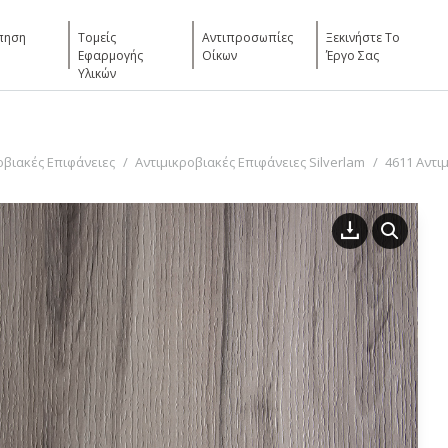
πηση
Τομείς
Αντιπροσωπίες
Ξεκινήστε Το
Εφαρμογής
Οίκων
Έργο Σας
Υλικών
οβιακές Επιφάνειες
Αντιμικροβιακές Επιφάνειες Silverlam
4611 Αντι