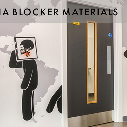
ιστικά
ιδιακό
ienic)
 καθάρισμα
στα χτυπήματα- κρούσεις
 θερμότητα
τις γρατσουνιές και στη φθορά
για επαφή με τρόφιμα
ς
ίας:
Νοσοκομεία και χειρουργεία, Κέντρα ιατρικής ανάλυσης, Εργαστ
.
χώροι:
Δημόσια κτίρια, Σχολεία, Πισίνες, Γυμναστήρια.
Κουζίνα, Μπάνιο, Παιδικά δωμάτια.
 επιφανειών:
Έπιπλα, Επένδυση τοιχοποιίας, Πόρτες, Θάλαμοι αν