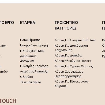
ΤΟ ΕΡΓΟ
ΕΤΑΙΡΕΙΑ
ΠΡΟΙΟΝΤΙΚΕΣ
Γ
ΚΑΤΗΓΟΡΙΕΣ
Π
Ποιοι Είμαστε
Λύσεις Για Στοιχεία Επίπλων
D
Ιστορική Αναδρομή
rator
Λύσεις Για Διακόσμηση
Ο
Τοιχοποιίας
Η Υπόσχεση Μας
Λ
Λύσεις Για Δάπεδα
Ανθρώπινο
ς
Π
Δυναμικό
Λύσεις Υλικών Για Πόρτες
Ευκαιρίες Καριέρας
α
Λύσεις Για Υγρούς Χώρους
Αειφόρος Ανάπτυξη
γατών
Λύσεις Συστημάτων
Ηχοαπορρόφησης
Ο Όμιλος
Λύσεις Για Εξωτερικούς
Τελευταία Νέα
Χώρους
 TOUCH