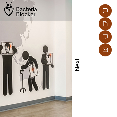
Next
ήρια,
ελκυστήρων.