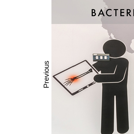
Χαρακτηρ
Αντιβακτηρ
Υγιεινό (Hyg
Εύκολο στο
Ανθεκτικό 
Αντοχή στη
Ανθεκτικό σ
Previous
Κατάλληλο 
Εφαρμογέ
Χώροι Υγε
Γηροκομεία
Δημόσιοι 
Κατοικία:
Επένδυση