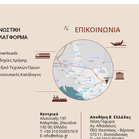
ΕΠΙΚΟΙΝΩΝΙΑ
ΝΩΣΤΙΚΗ
ΛΑΤΦΟΡΜΑ
ownloads
δηγίες Χρήσης
εξικό Τεχνικών Όρων
ροϊοντικός Κατάλογος
Κεντρικό
Aποθήκη Β. Ελλάδας
Αλιευτικής 197
Θέση Γέφυρα
Καλιμπάκι, Ελευσίνα
Αγ. Αθανάσιος
192 00, Ελλάδα
ΠΕΟ Θεσ/νίκης – Βέροιας
Τ: +30 210 5565570-9
570 11, Θεσσαλονίκη
E: info@eltop.gr
Τ: +30 2310 753453