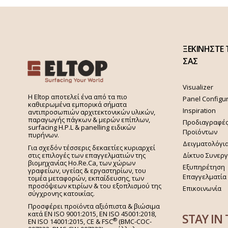
ΞΕΚΙΝΗΣΤΕ 
ΣΑΣ
Visualizer
H Eltop αποτελεί ένα από τα πιο
Panel Configu
καθιερωμένα εμπορικά σήματα
Inspiration
αντιπροσωπιών αρχιτεκτονικών υλικών,
παραγωγής πάγκων & μερών επίπλων,
Προδιαγραφέ
surfacing H.P.L & panelling ειδικών
Προϊόντων
πυρήνων.
Δειγματολόγι
Για σχεδόν τέσσερις δεκαετίες κυριαρχεί
στις επιλογές των επαγγελματιών της
Δίκτυο Συνερ
βιομηχανίας Ho.Re.Ca, των χώρων
Εξυπηρέτηση
γραφείων, υγείας & εργαστηρίων, του
Επαγγελματία
τομέα μεταφορών, εκπαίδευσης, των
προσόψεων κτιρίων & του εξοπλισμού της
Επικοινωνία
σύγχρονης κατοικίας.
Προσφέρει προϊόντα αξιόπιστα & βιώσιμα
κατά EN ISO 9001:2015, EN ISO 45001:2018,
STAY IN
®
EN ISO 14001:2015,
CE & FSC
(BMC-COC-