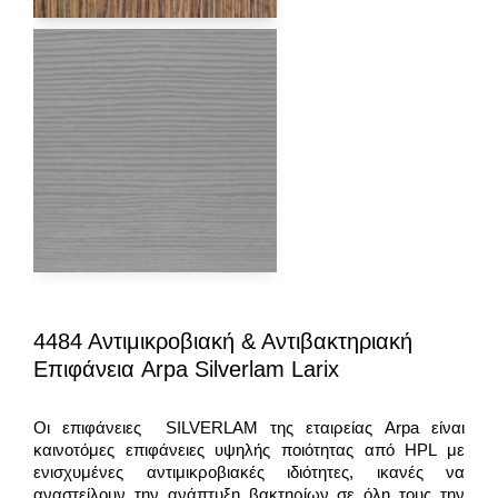
4484 Αντιμικροβιακή & Αντιβακτηριακή
Επιφάνεια Arpa Silverlam Larix
Οι επιφάνειες SILVERLAM της εταιρείας Arpa είναι
καινοτόμες επιφάνειες υψηλής ποιότητας από HPL με
ενισχυμένες αντιμικροβιακές ιδιότητες, ικανές να
αναστείλουν την ανάπτυξη βακτηρίων σε όλη τους την