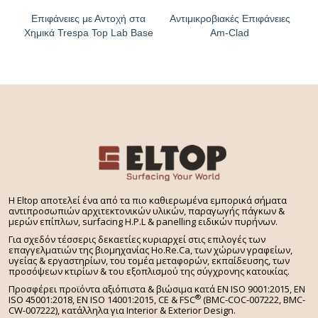
Επιφάνειες με Αντοχή στα
Αντιμικροβιακές Επιφάνειες
Χημικά Trespa Top Lab Base
Am-Clad
H Eltop αποτελεί ένα από τα πιο καθιερωμένα εμπορικά σήματα
αντιπροσωπιών αρχιτεκτονικών υλικών, παραγωγής πάγκων &
μερών επίπλων, surfacing H.P.L & panelling ειδικών πυρήνων.
Για σχεδόν τέσσερις δεκαετίες κυριαρχεί στις επιλογές των
επαγγελματιών της βιομηχανίας Ho.Re.Ca, των χώρων γραφείων,
υγείας & εργαστηρίων, του τομέα μεταφορών, εκπαίδευσης, των
προσόψεων κτιρίων & του εξοπλισμού της σύγχρονης κατοικίας.
Προσφέρει προϊόντα αξιόπιστα & βιώσιμα κατά EN ISO 9001:2015, EN
®
ISO 45001:2018, EN ISO 14001:2015,
CE & FSC
(BMC-COC-007222, BMC-
CW-007222), κατάλληλα για Interior & Exterior Design.