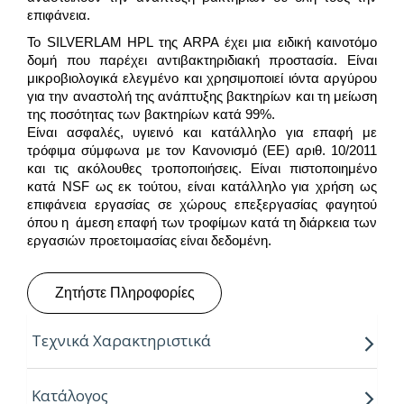
επιφάνεια.
Το SILVERLAM HPL της ARPA έχει μια ειδική καινοτόμο
δομή που παρέχει αντιβακτηριδιακή προστασία. Είναι
μικροβιολογικά ελεγμένο και χρησιμοποιεί ιόντα αργύρου
για την αναστολή της ανάπτυξης βακτηρίων και τη μείωση
της ποσότητας των βακτηρίων κατά 99%.
Είναι ασφαλές, υγιεινό και κατάλληλο για επαφή με
τρόφιμα σύμφωνα με τον Κανονισμό (ΕΕ) αριθ. 10/2011
και τις ακόλουθες τροποποιήσεις. Είναι πιστοποιημένο
κατά NSF ως εκ τούτου, είναι κατάλληλο για χρήση ως
επιφάνεια εργασίας σε χώρους επεξεργασίας φαγητού
όπου η άμεση επαφή των τροφίμων κατά τη διάρκεια των
εργασιών προετοιμασίας είναι δεδομένη.
Ζητήστε Πληροφορίες
Τεχνικά Χαρακτηριστικά
“Για την παραγωγή τους, η Arpa χρησιμοποιεί την
Κατάλογος