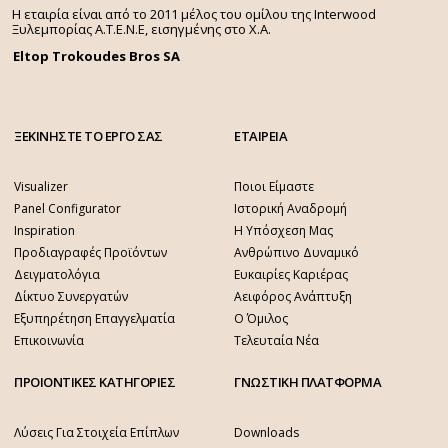
Η εταιρία είναι από το 2011 μέλος του ομίλου της Interwood
Ξυλεμπορίας Α.Τ.Ε.Ν.Ε, εισηγμένης στο Χ.A.
Eltop Trokoudes Bros SA
ΞΕΚΙΝΗΣΤΕ ΤΟ ΕΡΓΟ ΣΑΣ
ΕΤΑΙΡΕΙΑ
Visualizer
Ποιοι Είμαστε
Panel Configurator
Ιστορική Αναδρομή
Inspiration
Η Υπόσχεση Μας
Προδιαγραφές Προϊόντων
Ανθρώπινο Δυναμικό
Δειγματολόγια
Ευκαιρίες Καριέρας
Δίκτυο Συνεργατών
Αειφόρος Ανάπτυξη
Εξυπηρέτηση Επαγγελματία
Ο Όμιλος
Επικοινωνία
Τελευταία Νέα
ΠΡΟΙΟΝΤΙΚΕΣ ΚΑΤΗΓΟΡΙΕΣ
ΓΝΩΣΤΙΚΗ ΠΛΑΤΦΟΡΜΑ
Λύσεις Για Στοιχεία Επίπλων
Downloads