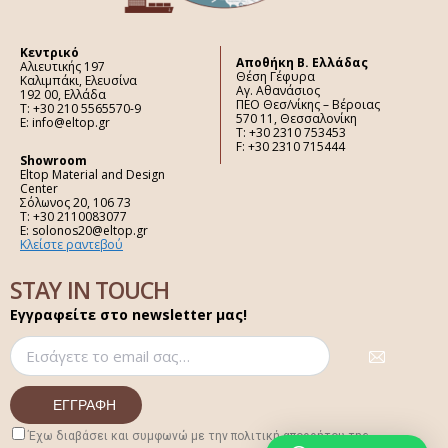
Κεντρικό
Aποθήκη Β. Ελλάδας
Αλιευτικής 197
Θέση Γέφυρα
Καλιμπάκι, Ελευσίνα
Αγ. Αθανάσιος
192 00, Ελλάδα
ΠΕΟ Θεσ/νίκης – Βέροιας
Τ: +30 210 5565570-9
570 11, Θεσσαλονίκη
E: info@eltop.gr
Τ: +30 2310 753453
F: +30 2310 715444
Showroom
Eltop Material and Design
Center
Σόλωνος 20, 106 73
Τ: +30 2110083077
E: solonos20@eltop.gr
Κλείστε ραντεβού
STAY IN TOUCH
Εγγραφείτε στο newsletter μας!
Έχω διαβάσει και συμφωνώ με την πολιτική απορρήτου της