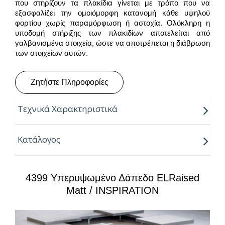
που στηρίζουν τα πλακίδια γίνεται με τρόπο που να
εξασφαλίζει την ομοιόμορφη κατανομή κάθε υψηλού
φορτίου χωρίς παραμόρφωση ή αστοχία. Ολόκληρη η
υποδομή στήριξης των πλακιδίων αποτελείται από
γαλβανισμένα στοιχεία, ώστε να αποτρέπεται η διάβρωση
των στοιχείων αυτών.
Ζητήστε Πληροφορίες
Τεχνικά Χαρακτηριστικά
Υπερυψωμένο δάπεδο EL-C38 A-A, διαστάσεων
Κατάλογος
600x600mm, πάχος 38mm.
Κατάλληλο για:
4399 Υπερυψωμένο Δάπεδο ELRaised
κτίρια γραφείων
Matt / INSPIRATION
data center
χώρους συνάθροισης κοινού
βιομηχανικούς χώρους