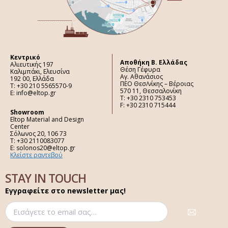
Κεντρικό
Aποθήκη Β. Ελλάδας
Αλιευτικής 197
Θέση Γέφυρα
Καλιμπάκι, Ελευσίνα
Αγ. Αθανάσιος
192 00, Ελλάδα
ΠΕΟ Θεσ/νίκης – Βέροιας
Τ: +30 210 5565570-9
570 11, Θεσσαλονίκη
E: info@eltop.gr
Τ: +30 2310 753453
F: +30 2310 715444
Showroom
Eltop Material and Design
Center
Σόλωνος 20, 106 73
Τ: +30 2110083077
E: solonos20@eltop.gr
Κλείστε ραντεβού
STAY IN TOUCH
Εγγραφείτε στο newsletter μας!