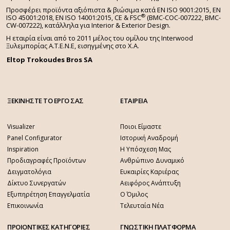
Προσφέρει προϊόντα αξιόπιστα & βιώσιμα κατά EN ISO 9001:2015, EN
®
ISO 45001:2018, EN ISO 14001:2015,
CE & FSC
(BMC-COC-007222, BMC-
CW-007222), κατάλληλα για Interior & Exterior Design.
Η εταιρία είναι από το 2011 μέλος του ομίλου της Interwood
Ξυλεμπορίας Α.Τ.Ε.Ν.Ε, εισηγμένης στο Χ.A.
Eltop Trokoudes Bros SA
ΞΕΚΙΝΗΣΤΕ ΤΟ ΕΡΓΟ ΣΑΣ
ΕΤΑΙΡΕΙΑ
Visualizer
Ποιοι Είμαστε
Panel Configurator
Ιστορική Αναδρομή
Inspiration
Η Υπόσχεση Μας
Προδιαγραφές Προϊόντων
Ανθρώπινο Δυναμικό
Δειγματολόγια
Ευκαιρίες Καριέρας
Δίκτυο Συνεργατών
Αειφόρος Ανάπτυξη
Εξυπηρέτηση Επαγγελματία
Ο Όμιλος
Επικοινωνία
Τελευταία Νέα
ΠΡΟΙΟΝΤΙΚΕΣ ΚΑΤΗΓΟΡΙΕΣ
ΓΝΩΣΤΙΚΗ ΠΛΑΤΦΟΡΜΑ