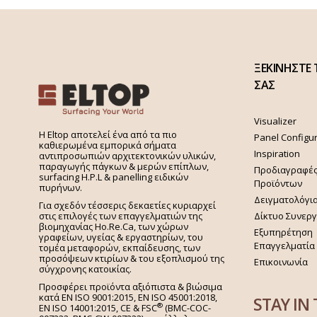
ΞΕΚΙΝΗΣΤΕ 
ΣΑΣ
Visualizer
H Eltop αποτελεί ένα από τα πιο
Panel Configu
καθιερωμένα εμπορικά σήματα
Inspiration
αντιπροσωπιών αρχιτεκτονικών υλικών,
παραγωγής πάγκων & μερών επίπλων,
Προδιαγραφέ
surfacing H.P.L & panelling ειδικών
Προϊόντων
πυρήνων.
Δειγματολόγι
Για σχεδόν τέσσερις δεκαετίες κυριαρχεί
στις επιλογές των επαγγελματιών της
Δίκτυο Συνερ
βιομηχανίας Ho.Re.Ca, των χώρων
Εξυπηρέτηση
γραφείων, υγείας & εργαστηρίων, του
Επαγγελματία
τομέα μεταφορών, εκπαίδευσης, των
προσόψεων κτιρίων & του εξοπλισμού της
Επικοινωνία
σύγχρονης κατοικίας.
Προσφέρει προϊόντα αξιόπιστα & βιώσιμα
κατά EN ISO 9001:2015, EN ISO 45001:2018,
STAY IN
®
EN ISO 14001:2015,
CE & FSC
(BMC-COC-