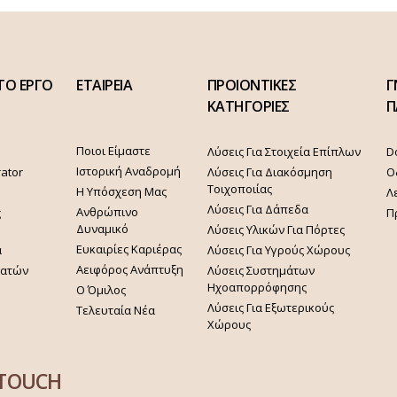
ΤΟ ΕΡΓΟ
ΕΤΑΙΡΕΙΑ
ΠΡΟΙΟΝΤΙΚΕΣ
Γ
ΚΑΤΗΓΟΡΙΕΣ
Π
Ποιοι Είμαστε
Λύσεις Για Στοιχεία Επίπλων
D
Ιστορική Αναδρομή
rator
Λύσεις Για Διακόσμηση
Ο
Τοιχοποιίας
Η Υπόσχεση Μας
Λ
Λύσεις Για Δάπεδα
Ανθρώπινο
ς
Π
Δυναμικό
Λύσεις Υλικών Για Πόρτες
Ευκαιρίες Καριέρας
α
Λύσεις Για Υγρούς Χώρους
Αειφόρος Ανάπτυξη
γατών
Λύσεις Συστημάτων
Ηχοαπορρόφησης
Ο Όμιλος
Λύσεις Για Εξωτερικούς
Τελευταία Νέα
Χώρους
 TOUCH