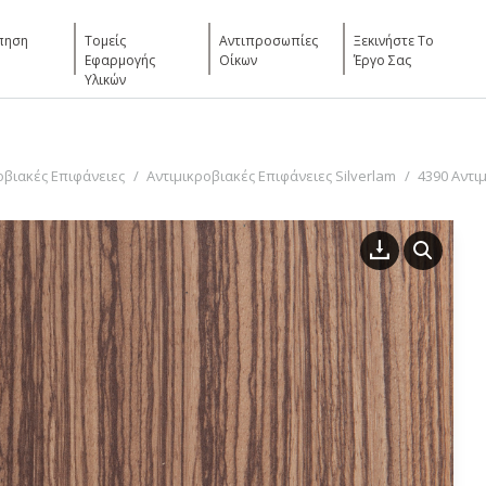
πηση
Τομείς
Αντιπροσωπίες
Ξεκινήστε Το
Εφαρμογής
Οίκων
Έργο Σας
Υλικών
οβιακές Επιφάνειες
Αντιμικροβιακές Επιφάνειες Silverlam
4390 Αντι