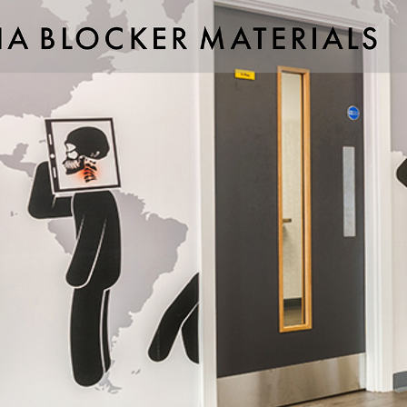
ιστικά
ιδιακό
ienic)
 καθάρισμα
στα χτυπήματα- κρούσεις
 θερμότητα
τις γρατσουνιές και στη φθορά
για επαφή με τρόφιμα
ς
ίας:
Νοσοκομεία και χειρουργεία, Κέντρα ιατρικής ανάλυσης, Εργαστ
.
χώροι:
Δημόσια κτίρια, Σχολεία, Πισίνες, Γυμναστήρια.
Κουζίνα, Μπάνιο, Παιδικά δωμάτια.
 επιφανειών:
Έπιπλα, Επένδυση τοιχοποιίας, Πόρτες, Θάλαμοι αν