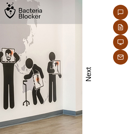
Next
ήρια,
ελκυστήρων.