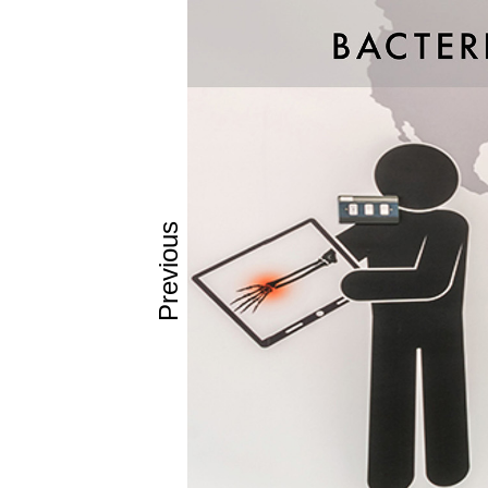
Χαρακτηρ
Αντιβακτηρ
Υγιεινό (Hyg
Εύκολο στο
Ανθεκτικό 
Αντοχή στη
Ανθεκτικό σ
Previous
Κατάλληλο 
Εφαρμογέ
Χώροι Υγε
Γηροκομεία
Δημόσιοι 
Κατοικία:
Επένδυση