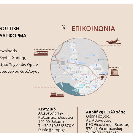
ΕΠΙΚΟΙΝΩΝΙΑ
ΝΩΣΤΙΚΗ
ΛΑΤΦΟΡΜΑ
ownloads
δηγίες Χρήσης
εξικό Τεχνικών Όρων
ροϊοντικός Κατάλογος
Κεντρικό
Aποθήκη Β. Ελλάδας
Αλιευτικής 197
Θέση Γέφυρα
Καλιμπάκι, Ελευσίνα
Αγ. Αθανάσιος
192 00, Ελλάδα
ΠΕΟ Θεσ/νίκης – Βέροιας
Τ: +30 210 5565570-9
570 11, Θεσσαλονίκη
E: info@eltop.gr
Τ: +30 2310 753453