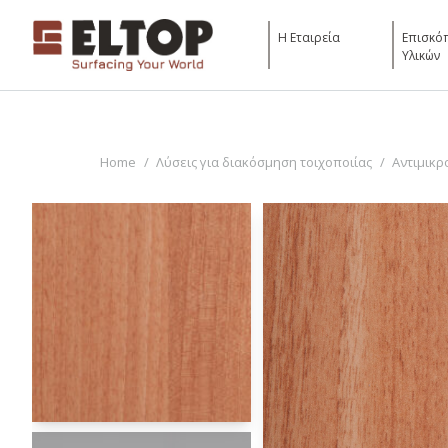
Η Εταιρεία
Επισκό
Υλικών
You are here:
Home
Λύσεις για διακόσμηση τοιχοποιίας
Αντιμικρ