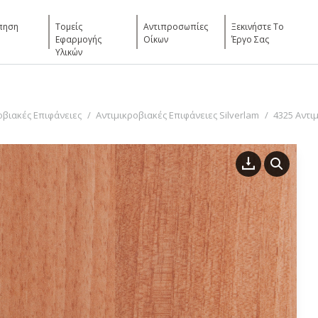
πηση
Τομείς
Αντιπροσωπίες
Ξεκινήστε Το
Εφαρμογής
Οίκων
Έργο Σας
Υλικών
οβιακές Επιφάνειες
Αντιμικροβιακές Επιφάνειες Silverlam
4325 Αντι