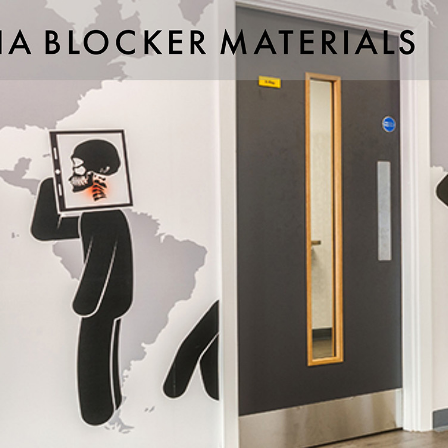
ιστικά
ιδιακό
ienic)
 καθάρισμα
στα χτυπήματα- κρούσεις
 θερμότητα
τις γρατσουνιές και στη φθορά
για επαφή με τρόφιμα
ς
ίας:
Νοσοκομεία και χειρουργεία, Κέντρα ιατρικής ανάλυσης, Εργαστ
.
χώροι:
Δημόσια κτίρια, Σχολεία, Πισίνες, Γυμναστήρια.
Κουζίνα, Μπάνιο, Παιδικά δωμάτια.
 επιφανειών:
Έπιπλα, Επένδυση τοιχοποιίας, Πόρτες, Θάλαμοι αν