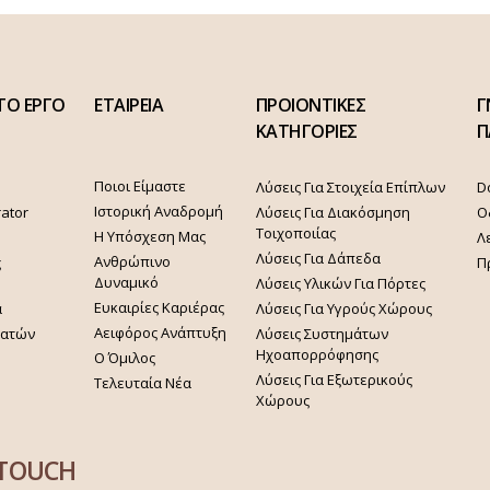
ΤΟ ΕΡΓΟ
ΕΤΑΙΡΕΙΑ
ΠΡΟΙΟΝΤΙΚΕΣ
Γ
ΚΑΤΗΓΟΡΙΕΣ
Π
Ποιοι Είμαστε
Λύσεις Για Στοιχεία Επίπλων
D
Ιστορική Αναδρομή
rator
Λύσεις Για Διακόσμηση
Ο
Τοιχοποιίας
Η Υπόσχεση Μας
Λ
Λύσεις Για Δάπεδα
Ανθρώπινο
ς
Π
Δυναμικό
Λύσεις Υλικών Για Πόρτες
Ευκαιρίες Καριέρας
α
Λύσεις Για Υγρούς Χώρους
Αειφόρος Ανάπτυξη
γατών
Λύσεις Συστημάτων
Ηχοαπορρόφησης
Ο Όμιλος
Λύσεις Για Εξωτερικούς
Τελευταία Νέα
Χώρους
 TOUCH