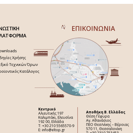
ΕΠΙΚΟΙΝΩΝΙΑ
ΝΩΣΤΙΚΗ
ΛΑΤΦΟΡΜΑ
ownloads
δηγίες Χρήσης
εξικό Τεχνικών Όρων
ροϊοντικός Κατάλογος
Κεντρικό
Aποθήκη Β. Ελλάδας
Αλιευτικής 197
Θέση Γέφυρα
Καλιμπάκι, Ελευσίνα
Αγ. Αθανάσιος
192 00, Ελλάδα
ΠΕΟ Θεσ/νίκης – Βέροιας
Τ: +30 210 5565570-9
570 11, Θεσσαλονίκη
E: info@eltop.gr
Τ: +30 2310 753453