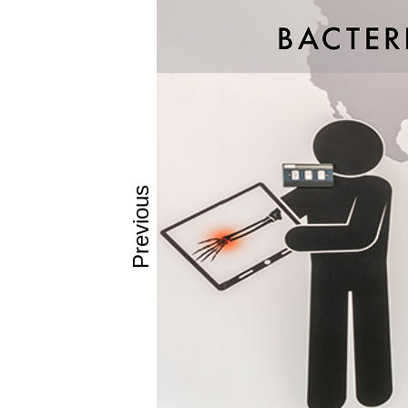
Χαρακτηρ
Αντιβακτηρ
Υγιεινό (Hyg
Εύκολο στο
Ανθεκτικό 
Αντοχή στη
Ανθεκτικό σ
Previous
Κατάλληλο 
Εφαρμογέ
Χώροι Υγε
Γηροκομεία
Δημόσιοι 
Κατοικία:
Επένδυση