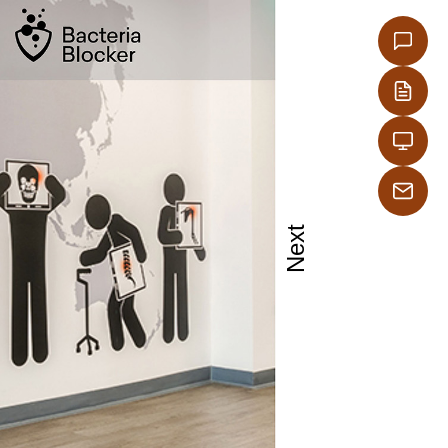
Next
ήρια,
ελκυστήρων.