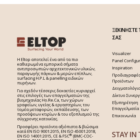
ΞΕΚΙΝΗΣΤΕ 
ΣΑΣ
Visualizer
H Eltop αποτελεί ένα από τα πιο
Panel Configu
καθιερωμένα εμπορικά σήματα
Inspiration
αντιπροσωπιών αρχιτεκτονικών υλικών,
παραγωγής πάγκων & μερών επίπλων,
Προδιαγραφέ
surfacing H.P.L & panelling ειδικών
Προϊόντων
πυρήνων.
Δειγματολόγι
Για σχεδόν τέσσερις δεκαετίες κυριαρχεί
στις επιλογές των επαγγελματιών της
Δίκτυο Συνερ
βιομηχανίας Ho.Re.Ca, των χώρων
Εξυπηρέτηση
γραφείων, υγείας & εργαστηρίων, του
Επαγγελματία
τομέα μεταφορών, εκπαίδευσης, των
προσόψεων κτιρίων & του εξοπλισμού της
Επικοινωνία
σύγχρονης κατοικίας.
Προσφέρει προϊόντα αξιόπιστα & βιώσιμα
κατά EN ISO 9001:2015, EN ISO 45001:2018,
STAY IN
®
EN ISO 14001:2015,
CE & FSC
(BMC-COC-