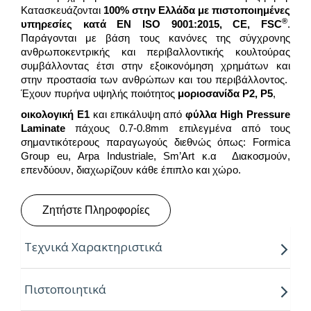
Κατασκευάζονται
100% στην Ελλάδα
με πιστοποιημένες
®
υπηρεσίες κατά EN ISO 9001:2015,
CE
,
FSC
.
Παράγονται με βάση τους κανόνες της σύγχρονης
ανθρωποκεντρικής και περιβαλλοντικής κουλτούρας
συμβάλλοντας έτσι στην εξοικονόμηση χρημάτων και
στην προστασία των ανθρώπων και του περιβάλλοντος.
Έχουν πυρήνα υψηλής ποιότητος
μοριοσανίδα
P
2,
P
5
,
οικολογική
Ε1
και επικάλυψη από
φύλλα
High Pressure
Laminate
πάχους 0.7-0.8mm επιλεγμένα από τους
σημαντικότερους παραγωγούς διεθνώς όπως: Formica
Group eu, Arpa Industriale, Sm’Art κ.α Διακοσμούν,
επενδύουν, διαχωρίζουν κάθε έπιπλο και χώρο.
Ζητήστε Πληροφορίες
Τεχνικά Χαρακτηριστικά
Παραγόμενα πάχη:
18, 28, 38mm
Πιστοποιητικά