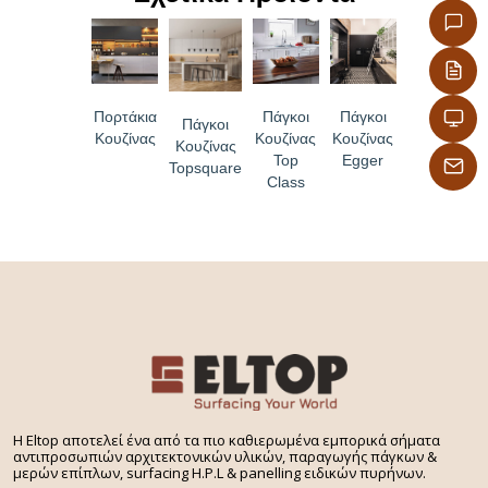
κατάλληλη για τρόφιμα
– Υψηλή λειτουργικότητα λόγω ισχυρής μηχανικής
αντοχής
Πορτάκια
Πάγκοι
Πάγκοι
– Εξαιρετικές υφές και αφή επιφάνειας
Πάγκοι
Κουζίνας
Κουζίνας
Κουζίνας
Κουζίνας
Top
Egger
Topsquare
Class
H Eltop αποτελεί ένα από τα πιο καθιερωμένα εμπορικά σήματα
αντιπροσωπιών αρχιτεκτονικών υλικών, παραγωγής πάγκων &
μερών επίπλων, surfacing H.P.L & panelling ειδικών πυρήνων.