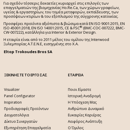
Για σχεδόν τέσσερις δεκαετίες κυριαρχεί στις επιλογές των
επαγγελματιών της βιομηχανίας Ho.Re.Ca, των χώρων γραφείων,
υγείας & εργαστηρίων, του τομέα μεταφορών, εκπαίδευσης, των
προσόψεων κτιρίων & του εξοπλισμού της σύγχρονης κατοικίας.
Προσφέρει προϊόντα αξιόπιστα & βιώσιμα κατά EN ISO 9001:2015, EN
®
ISO 45001:2018, EN ISO 14001:2015,
CE & FSC
(BMC-COC-007222, BMC-
CW-007222), κατάλληλα για Interior & Exterior Design.
Η εταιρία είναι από το 2011 μέλος του ομίλου της Interwood
Ξυλεμπορίας Α.Τ.Ε.Ν.Ε, εισηγμένης στο Χ.A.
Eltop Trokoudes Bros SA
ΞΕΚΙΝΗΣΤΕ ΤΟ ΕΡΓΟ ΣΑΣ
ΕΤΑΙΡΕΙΑ
Visualizer
Ποιοι Είμαστε
Panel Configurator
Ιστορική Αναδρομή
Inspiration
Η Υπόσχεση Μας
Προδιαγραφές Προϊόντων
Ανθρώπινο Δυναμικό
Δειγματολόγια
Ευκαιρίες Καριέρας
Δίκτυο Συνεργατών
Αειφόρος Ανάπτυξη
Εξυπηρέτηση Επαγγελματία
Ο Όμιλος