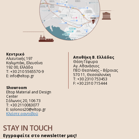
Κεντρικό
Aποθήκη Β. Ελλάδας
Αλιευτικής 197
Θέση Γέφυρα
Καλιμπάκι, Ελευσίνα
Αγ. Αθανάσιος
192 00, Ελλάδα
ΠΕΟ Θεσ/νίκης – Βέροιας
Τ: +30 210 5565570-9
570 11, Θεσσαλονίκη
E: info@eltop.gr
Τ: +30 2310 753453
F: +30 2310 715444
Showroom
Eltop Material and Design
Center
Σόλωνος 20, 106 73
Τ: +30 2110083077
E: solonos20@eltop.gr
Κλείστε ραντεβού
STAY IN TOUCH
Εγγραφείτε στο newsletter μας!