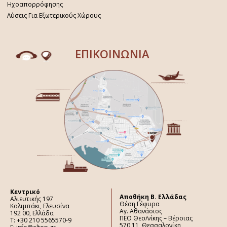
Ηχοαπορρόφησης
Λύσεις Για Εξωτερικούς Χώρους
ΕΠΙΚΟΙΝΩΝΙΑ
Κεντρικό
Aποθήκη Β. Ελλάδας
Αλιευτικής 197
Θέση Γέφυρα
Καλιμπάκι, Ελευσίνα
Αγ. Αθανάσιος
192 00, Ελλάδα
ΠΕΟ Θεσ/νίκης – Βέροιας
Τ: +30 210 5565570-9
570 11, Θεσσαλονίκη