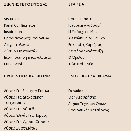
ΞΕΚΙΝΗΣΤΕ ΤΟ ΕΡΓΟ ΣΑΣ
ΕΤΑΙΡΕΙΑ
Visualizer
Ποιοι Είμαστε
Panel Configurator
Ιστορική Αναδρομή
Inspiration
Η Υπόσχεση Μας
Προδιαγραφές Προϊόντων
Ανθρώπινο Δυναμικό
Δειγματολόγια
Ευκαιρίες Καριέρας
Δίκτυο Συνεργατών
Αειφόρος Ανάπτυξη
Εξυπηρέτηση Επαγγελματία
Ο Όμιλος
Επικοινωνία
Τελευταία Νέα
ΠΡΟΙΟΝΤΙΚΕΣ ΚΑΤΗΓΟΡΙΕΣ
ΓΝΩΣΤΙΚΗ ΠΛΑΤΦΟΡΜΑ
Λύσεις Για Στοιχεία Επίπλων
Downloads
Λύσεις Για Διακόσμηση
Οδηγίες Χρήσης
Τοιχοποιίας
Λεξικό Τεχνικών Όρων
Λύσεις Για Δάπεδα
Προϊοντικός Κατάλογος
Λύσεις Υλικών Για Πόρτες
Λύσεις Για Υγρούς Χώρους
Λύσεις Συστημάτων