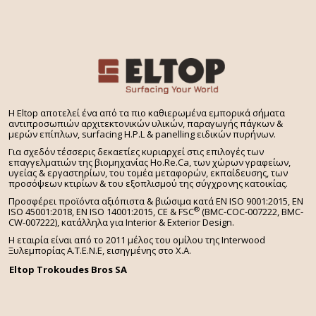
H Eltop αποτελεί ένα από τα πιο καθιερωμένα εμπορικά σήματα
αντιπροσωπιών αρχιτεκτονικών υλικών, παραγωγής πάγκων &
μερών επίπλων, surfacing H.P.L & panelling ειδικών πυρήνων.
Για σχεδόν τέσσερις δεκαετίες κυριαρχεί στις επιλογές των
επαγγελματιών της βιομηχανίας Ho.Re.Ca, των χώρων γραφείων,
υγείας & εργαστηρίων, του τομέα μεταφορών, εκπαίδευσης, των
προσόψεων κτιρίων & του εξοπλισμού της σύγχρονης κατοικίας.
Προσφέρει προϊόντα αξιόπιστα & βιώσιμα κατά EN ISO 9001:2015, EN
®
ISO 45001:2018, EN ISO 14001:2015,
CE & FSC
(BMC-COC-007222, BMC-
CW-007222), κατάλληλα για Interior & Exterior Design.
Η εταιρία είναι από το 2011 μέλος του ομίλου της Interwood
Ξυλεμπορίας Α.Τ.Ε.Ν.Ε, εισηγμένης στο Χ.A.
Eltop Trokoudes Bros SA