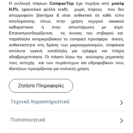
Η συλλογή πάγκων
CompacTop
έχει πυρήνα από
μασίφ
H
.
P
.
L
(φαινολικά φύλλα κraft), χωρίς πόρους που δεν
απορροφούν βακτήρια & είναι ανθεκτικά σε κάθε τύπο
απολύμανσης όπως στην χρήση ισχυρού οικιακού
καθαριστικού ή στην αποστείρωση με ατμό.
Επαναπροσδιορίζοντας τις έννοιες του στιβαρού και
παράλληλα αντιμικροβιακού το compact προσφέρει άνεση,
ανθεκτικότητα στη δράση των μικροοργανισμών, επιφάνεια
απόλυτα υγιεινή κατάλληλη για τρόφιμα και πλήρη
αδιαβροχοποίηση. Οι πάγκοι λόγω της ανώτερης μηχανικής
τους αντοχής και των πυράντοχων και υδροφοβικών τους
ιδιοτήτων προορίζονται για πολυετή χρήση.
Ζητήστε Πληροφορίες
Τεχνικά Χαρακτηριστικά
Παραγόμενα πάχη:
10mm
Πιστοποιητικά
Παραγόμενο μήκος:
4.20m