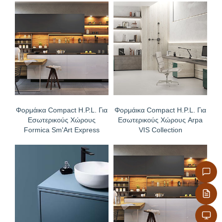
Δυνατότητα εύκολου καθημερινού καθαρισμού με
όλες τις κοινές οικιακές χημικές ουσίες ή
απολύμανσης με ατμό
Δεν χρειάζονται επεξεργασία άκρων, προσφέρονται
με ρουτάρισμα επιλογής σας στις διαμήκεις και
εγκάρσιες άκρες
Φορμάικα Compact H.P.L. Για
Φορμάικα Compact H.P.L. Για
Εσωτερικούς Χώρους
Εσωτερικούς Χώρους Arpa
Formica Sm'Art Express
VIS Collection