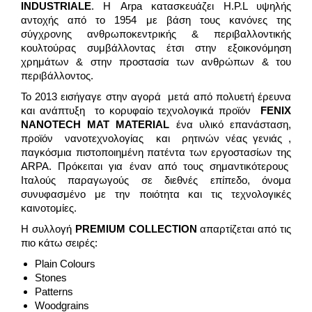
INDUSTRIALE
. Η Arpa κατασκευάζει H.P.L υψηλής
αντοχής από το 1954 με βάση τους κανόνες της
σύγχρονης ανθρωποκεντρικής & περιβαλλοντικής
κουλτούρας συμβάλλοντας έτσι στην εξοικονόμηση
χρημάτων & στην προστασία των ανθρώπων & του
περιβάλλοντος.
Το 2013 εισήγαγε στην αγορά μετά από πολυετή έρευνα
και ανάπτυξη το κορυφαίο τεχνολογικά προϊόν
FENIX
NANOTECH
MAT
MATERIAL
ένα υλικό επανάσταση,
προϊόν νανοτεχνολογίας και ρητινών νέας γενιάς ,
παγκόσμια πιστοποιημένη πατέντα των εργοστασίων της
ARPA. Πρόκειται για έναν από τους σημαντικότερους
Ιταλούς παραγωγούς σε διεθνές επίπεδο, όνομα
συνυφασμένο με την ποιότητα και τις τεχνολογικές
καινοτομίες.
Η συλλογή
PREMIUM
COLLECTION
απαρτίζεται από τις
πιο κάτω σειρές:
Plain Colours
Stones
Patterns
Woodgrains