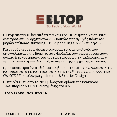
H Eltop αποτελεί ένα από τα πιο καθιερωμένα εμπορικά σήματα
αντιπροσωπιών αρχιτεκτονικών υλικών, παραγωγής πάγκων &
μερών επίπλων, surfacing H.P.L & panelling ειδικών πυρήνων.
Για σχεδόν τέσσερις δεκαετίες κυριαρχεί στις επιλογές των
επαγγελματιών της βιομηχανίας Ho.Re.Ca, των χώρων γραφείων,
υγείας & εργαστηρίων, του τομέα μεταφορών, εκπαίδευσης, των
προσόψεων κτιρίων & του εξοπλισμού της σύγχρονης κατοικίας.
Προσφέρει προϊόντα αξιόπιστα & βιώσιμα κατά EN ISO 9001:2015, EN
®
ISO 45001:2018, EN ISO 14001:2015,
CE & FSC
(BMC-COC-007222, BMC-
CW-007222), κατάλληλα για Interior & Exterior Design.
Η εταιρία είναι από το 2011 μέλος του ομίλου της Interwood
Ξυλεμπορίας Α.Τ.Ε.Ν.Ε, εισηγμένης στο Χ.A.
Eltop Trokoudes Bros SA
ΞΕΚΙΝΗΣΤΕ ΤΟ ΕΡΓΟ ΣΑΣ
ΕΤΑΙΡΕΙΑ