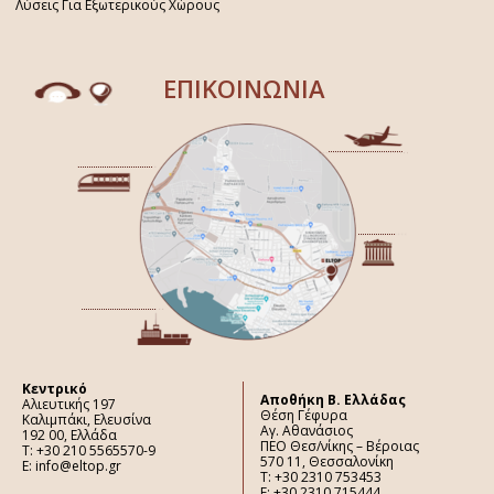
Λύσεις Για Εξωτερικούς Χώρους
ΕΠΙΚΟΙΝΩΝΙΑ
Κεντρικό
Aποθήκη Β. Ελλάδας
Αλιευτικής 197
Θέση Γέφυρα
Καλιμπάκι, Ελευσίνα
Αγ. Αθανάσιος
192 00, Ελλάδα
ΠΕΟ Θεσ/νίκης – Βέροιας
Τ: +30 210 5565570-9
570 11, Θεσσαλονίκη
E: info@eltop.gr
Τ: +30 2310 753453
F: +30 2310 715444