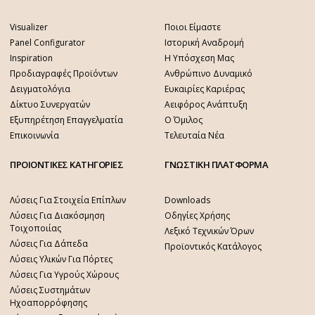
Visualizer
Ποιοι Είμαστε
Panel Configurator
Ιστορική Αναδρομή
Inspiration
Η Υπόσχεση Μας
Προδιαγραφές Προϊόντων
Ανθρώπινο Δυναμικό
Δειγματολόγια
Ευκαιρίες Καριέρας
Δίκτυο Συνεργατών
Αειφόρος Ανάπτυξη
Εξυπηρέτηση Επαγγελματία
Ο Όμιλος
Επικοινωνία
Τελευταία Νέα
ΠΡΟΙΟΝΤΙΚΕΣ ΚΑΤΗΓΟΡΙΕΣ
ΓΝΩΣΤΙΚΗ ΠΛΑΤΦΟΡΜΑ
Λύσεις Για Στοιχεία Επίπλων
Downloads
Λύσεις Για Διακόσμηση
Οδηγίες Χρήσης
Τοιχοποιίας
Λεξικό Τεχνικών Όρων
Λύσεις Για Δάπεδα
Προϊοντικός Κατάλογος
Λύσεις Υλικών Για Πόρτες
Λύσεις Για Υγρούς Χώρους
Λύσεις Συστημάτων
Ηχοαπορρόφησης