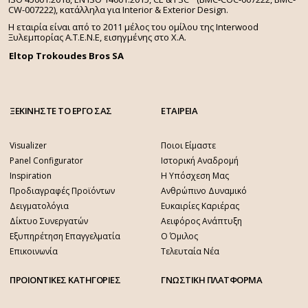
CW-007222), κατάλληλα για Interior & Exterior Design.
Η εταιρία είναι από το 2011 μέλος του ομίλου της Interwood
Ξυλεμπορίας Α.Τ.Ε.Ν.Ε, εισηγμένης στο Χ.A.
Eltop Trokoudes Bros SA
ΞΕΚΙΝΗΣΤΕ ΤΟ ΕΡΓΟ ΣΑΣ
ΕΤΑΙΡΕΙΑ
Visualizer
Ποιοι Είμαστε
Panel Configurator
Ιστορική Αναδρομή
Inspiration
Η Υπόσχεση Μας
Προδιαγραφές Προϊόντων
Ανθρώπινο Δυναμικό
Δειγματολόγια
Ευκαιρίες Καριέρας
Δίκτυο Συνεργατών
Αειφόρος Ανάπτυξη
Εξυπηρέτηση Επαγγελματία
Ο Όμιλος
Επικοινωνία
Τελευταία Νέα
ΠΡΟΙΟΝΤΙΚΕΣ ΚΑΤΗΓΟΡΙΕΣ
ΓΝΩΣΤΙΚΗ ΠΛΑΤΦΟΡΜΑ