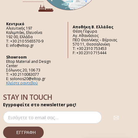
Κεντρικό
Aποθήκη Β. Ελλάδας
Αλιευτικής 197
Θέση Γέφυρα
Καλιμπάκι, Ελευσίνα
Αγ. Αθανάσιος
192 00, Ελλάδα
ΠΕΟ Θεσ/νίκης – Βέροιας
Τ: +30 210 5565570-9
570 11, Θεσσαλονίκη
E: info@eltop.gr
Τ: +30 2310 753453
F: +30 2310 715444
Showroom
Eltop Material and Design
Center
Σόλωνος 20, 106 73
Τ: +30 2110083077
E: solonos20@eltop.gr
Κλείστε ραντεβού
STAY IN TOUCH
Εγγραφείτε στο newsletter μας!