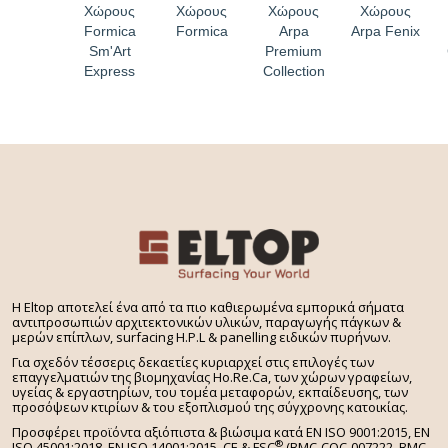
Χώρους
Χώρους
Χώρους
Χώρους
Formica
Formica
Arpa
Arpa Fenix
Sm'Art
Premium
Express
Collection
H Eltop αποτελεί ένα από τα πιο καθιερωμένα εμπορικά σήματα
αντιπροσωπιών αρχιτεκτονικών υλικών, παραγωγής πάγκων &
μερών επίπλων, surfacing H.P.L & panelling ειδικών πυρήνων.
Για σχεδόν τέσσερις δεκαετίες κυριαρχεί στις επιλογές των
επαγγελματιών της βιομηχανίας Ho.Re.Ca, των χώρων γραφείων,
υγείας & εργαστηρίων, του τομέα μεταφορών, εκπαίδευσης, των
προσόψεων κτιρίων & του εξοπλισμού της σύγχρονης κατοικίας.
Προσφέρει προϊόντα αξιόπιστα & βιώσιμα κατά EN ISO 9001:2015, EN
®
ISO 45001:2018, EN ISO 14001:2015,
CE & FSC
(BMC-COC-007222, BMC-