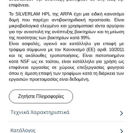
επιφάνεια.
Το SILVERLAM HPL της ARPA έχει μια ειδική καινοτόμο
δομή που παρέχει αντιβακτηριδιακή προστασία. Είναι
μικροβιολογικά ελεγμένο και χρησιμοποιεί ιόντα αργύρου
για την αναστολή της ανάπτυξης βακτηρίων και τη μείωση
της ποσότητας των βακτηρίων κατά 99%.
Είναι ασφαλές, υγιεινό και κατάλληλο για επαφή με
τρόφιμα σύμφωνα με τον Κανονισμό (ΕΕ) αριθ. 10/2011
και τις ακόλουθες τροποποιήσεις. Είναι πιστοποιημένο
κατά NSF ως εκ τούτου, είναι κατάλληλο για χρήση ως
επιφάνεια εργασίας σε χώρους επεξεργασίας φαγητού
όπου η άμεση επαφή των τροφίμων κατά τη διάρκεια των
εργασιών προετοιμασίας είναι δεδομένη.
Ζητήστε Πληροφορίες
Τεχνικά Χαρακτηριστικά
“Για την παραγωγή τους, η Arpa χρησιμοποιεί την
Κατάλογος