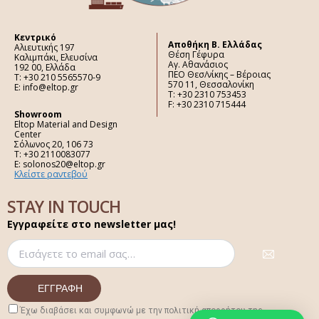
Κεντρικό
Aποθήκη Β. Ελλάδας
Αλιευτικής 197
Θέση Γέφυρα
Καλιμπάκι, Ελευσίνα
Αγ. Αθανάσιος
192 00, Ελλάδα
ΠΕΟ Θεσ/νίκης – Βέροιας
Τ: +30 210 5565570-9
570 11, Θεσσαλονίκη
E: info@eltop.gr
Τ: +30 2310 753453
F: +30 2310 715444
Showroom
Eltop Material and Design
Center
Σόλωνος 20, 106 73
Τ: +30 2110083077
E: solonos20@eltop.gr
Κλείστε ραντεβού
STAY IN TOUCH
Εγγραφείτε στο newsletter μας!
Έχω διαβάσει και συμφωνώ με την πολιτική απορρήτου της