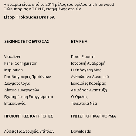
Η εταιρία είναι από το 2011 μέλος του ομίλου της Interwood
Ξυλεμπορίας Α.Τ.Ε.Ν.Ε, εισηγμένης στο Χ.A.
Eltop Trokoudes Bros SA
ΞΕΚΙΝΗΣΤΕ ΤΟ ΕΡΓΟ ΣΑΣ
ΕΤΑΙΡΕΙΑ
Visualizer
Ποιοι Είμαστε
Panel Configurator
Ιστορική Αναδρομή
Inspiration
Η Υπόσχεση Μας
Προδιαγραφές Προϊόντων
Ανθρώπινο Δυναμικό
Δειγματολόγια
Ευκαιρίες Καριέρας
Δίκτυο Συνεργατών
Αειφόρος Ανάπτυξη
Εξυπηρέτηση Επαγγελματία
Ο Όμιλος
Επικοινωνία
Τελευταία Νέα
ΠΡΟΙΟΝΤΙΚΕΣ ΚΑΤΗΓΟΡΙΕΣ
ΓΝΩΣΤΙΚΗ ΠΛΑΤΦΟΡΜΑ
Λύσεις Για Στοιχεία Επίπλων
Downloads