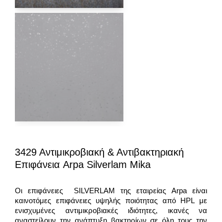
3429 Αντιμικροβιακή & Αντιβακτηριακή
Επιφάνεια Arpa Silverlam Mika
Οι επιφάνειες SILVERLAM της εταιρείας Arpa είναι
καινοτόμες επιφάνειες υψηλής ποιότητας από HPL με
ενισχυμένες αντιμικροβιακές ιδιότητες, ικανές να
αναστείλουν την ανάπτυξη βακτηρίων σε όλη τους την