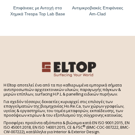
Επιφάνειες με Αντοχή στα
Αντιμικροβιακές Επιφάνειες
Χημικά Trespa Top Lab Base
Am-Clad
H Eltop αποτελεί ένα από τα πιο καθιερωμένα εμπορικά σήματα
αντιπροσωπιών αρχιτεκτονικών υλικών, παραγωγής πάγκων &
μερών επίπλων, surfacing H.P.L & panelling ειδικών πυρήνων.
Για σχεδόν τέσσερις δεκαετίες κυριαρχεί στις επιλογές των
επαγγελματιών της βιομηχανίας Ho.Re.Ca, των χώρων γραφείων,
υγείας & εργαστηρίων, του τομέα μεταφορών, εκπαίδευσης, των
προσόψεων κτιρίων & του εξοπλισμού της σύγχρονης κατοικίας.
Προσφέρει προϊόντα αξιόπιστα & βιώσιμα κατά EN ISO 9001:2015, EN
®
ISO 45001:2018, EN ISO 14001:2015,
CE & FSC
(BMC-COC-007222, BMC-
CW-007222), κατάλληλα για Interior & Exterior Design.