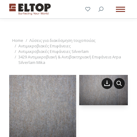
You are here:
Home
Λύσεις για διακόσμηση τοιχοποιίας
Αντιμικροβιακές Επιφάνειες
Αντιμικροβιακές Επιφάνειες Silverlam
3429 Αντιμικροβιακή & Αντιβακτηριακή Επιφάνεια Arpa
Silverlam Mika